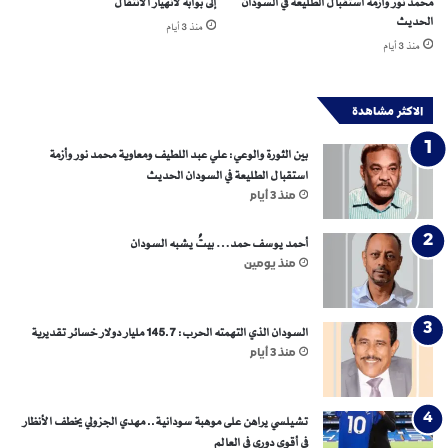
محمد نور وأزمة استقبال الطليعة في السودان
إلى بوابة لانهيار الانتقال
-
الحديث
منذ 3 أيام
ا
منذ 3 أيام
ق
ت
ص
الاكثر مشاهدة
ا
د
بين الثورة والوعي: علي عبد اللطيف ومعاوية محمد نور وأزمة
ي
استقبال الطليعة في السودان الحديث
ة
منذ 3 أيام
ا
ل
أحمد يوسف حمد… بيتٌ يشبه السودان
ج
منذ يومين
د
ي
د
ة
السودان الذي التهمته الحرب: 145.7 مليار دولار خسائر تقديرية
منذ 3 أيام
تشيلسي يراهن على موهبة سودانية.. مهدي الجزولي يخطف الأنظار
في أقوى دوري في العالم