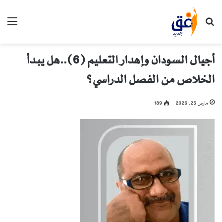
بحث عن
الق
أجيال السودان وإهدار التعليم (6)..هل يبدأ
الخلاص من الفصل الدراسي؟
مارس 25, 2026
189