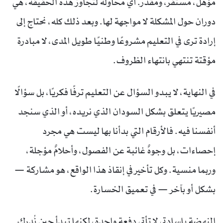
مؤهل، مستقر، ومقدَّر. أي محاولة لتجاوز هذه الحقيقة، هي
دوران حول المشكلة لا مواجهة لها. وبعد ذلك كله، نحتاج إلى
إرادة ترى في التعليم مشروعًا وطنيًا طويل المدى، لا مبادرة
مؤقتة تنتهي بانتهاء الظروف.
في النهاية، لا يبدو السؤال عن التعليم ترفًا فكريًا، بل سؤالًا
مصيريًا يتعلق بشكل السودان الذي نريده، أو الذي سنجد
أنفسنا فيه. فالأرقام التي بدأنا بها ليست هي مجرد
إحصاءات، بل وجوهٌ غائبة عن الفصول، وأحلامٌ مؤجلة،
وربما منسية. وكل تأخير في إنقاذ هذا الواقع، هو مشاركة —
بشكل أو بآخر — في تعميق الخسارة.
النهضة ياسادتي لا تأتي دفعة واحدة، لكنها تبدأ حين نُدرك