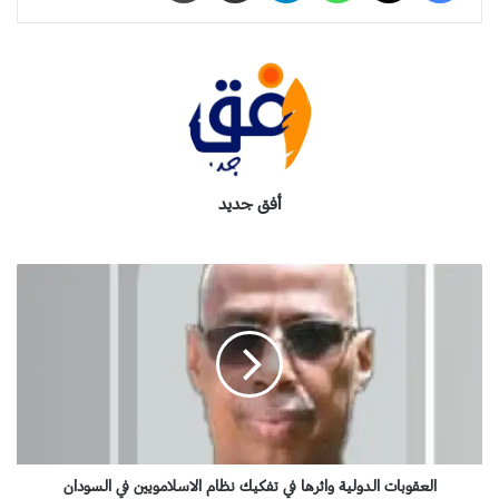
أفق جديد
ا
ل
ع
ق
و
ب
ا
ت
ا
ل
العقوبات الدولية واثرها في تفكيك نظام الاسلامويين في السودان