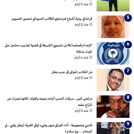
منذ 3 أيام
قراءة في رواية أشباح فرنساوي للكاتب السوداني منصور الصويم
منذ 3 أيام
الإعدام قصاصا لـ6 من منسوبي الشرطة في قضية تعذيب محتجز حتى
الموت بدنقلا
منذ 4 أيام
من انقلاب إخواني إلى حرب وطن
منذ 3 أيام
مرتضى كبير.. سرقت الحرب أبناءه وعينه وكليته، لكنها عجزت عن
انتزاع حلمه
منذ 3 أيام
نانسي وجمهورها.. أداء كورالي مبهر يضيء ليالي الغربة (وطن يغني.. لي
السلام… ويا سلام)