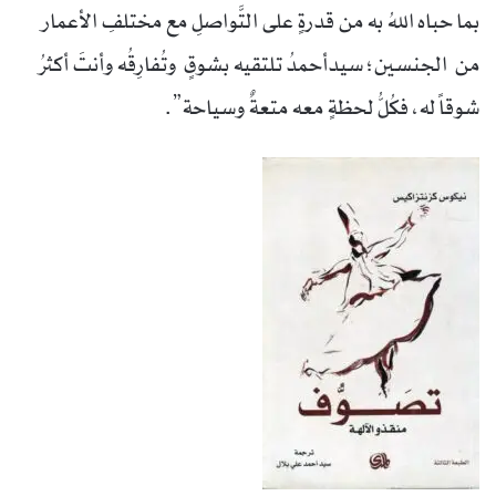
بما حباه اللهُ به من قدرةٍ على التَّواصلِ مع مختلفِ الأعمار
من الجنسين؛ سيدأحمدُ تلتقيه بشوقٍ وتُفارِقُه وأنتَ أكثرُ
شوقاً له، فكُلُّ لحظةٍ معه متعةٌ وسياحة”.