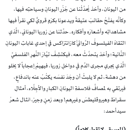
من اليونان، وأخذ يُحدِّثُنا عن جُزُرِ اليونانِ وسياحتِه فيها،
وكأنَّه يفتَحُ حقائبَ عتيقةً ويدعونا بكرَمٍ قرويٍّ لكي نقرأَ فيها
مشاهداتِه وأشعارَه وأفكاره. حدَّثنا عن زوربا اليوناني، الَّذي
التقاهُ الفيلسوفُ الرِّوائيُّ كازانتزاكس في إحدي غاباتِ اليونانِ
النَّائية؛ وأخذ يتحدَّثُ معه، فيكتشِفُ تيَّارَ النَّهرِ الفلسفيِّ
الَّذي يجري مجرى الدَّمِ في دواخلِ زوربا، فيهيمُ إعجاباً لا يخلو
من دهشة، ثم لا يلبثُ أن وجَدَ نفسَه يكتُبُ عنه باندفاعٍ،
فيرتقي به لمصافِّ فلاسفةِ اليونانِ الكبارِ والأجِلَّاء، أمثالِ
سقراطَ وهيروقليطسَ وغيرِهم! وبعد زمنٍ وجيز، انثال شعرُ
سيدأحمد:
(الموسيقي لا تقول كلاماً)