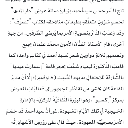
تاج السِّر حسن سيدأحمد بزيارةِ صالة عرضِ “دار المدى”
لحسمِ شؤونٍ متعلِّقةٍ بطبعاتٍ متلاحقة لكتاب “تصوُّف”؛
وقد وَعَدَتِ الدَّارُ بتسويةِ الأمر بما يُرضي الطَّرفين. من جهةٍ
أخرى، قام الأستاذ الفنَّان الأمين محمَّد عثمان بجمعِِ
وتصميمِ ثلاثةِ دواوينِ شعرٍ لسيدأحمدَ في كتابٍ واحد؛ كما
قامتِ الدُّكتورة ليمياء شمَّت بحجزِ قاعة “إسمارت ميديا”
بالشَّارقة للاحتفالِ به يوم السَّبت (٨ نوفمبر)؛ إلَّا أنَّ مديرَ
القاعة كان يخشى من تقاطُرِ الجمهورِ إلى فعاليَّاتِ المعرض
بمركز “إكسبو”، وهو البؤرةُ الثَّقافيَّةُ المركزيَّة بالإمارةِ
الخليجيَّة في تلك الأيَّامِ المشهودة. غير أنَّ سيدأحمدَ قد حَسَمَ
الأمرَ بسجيَّتِه المعهودة، حيثُ قال على رؤوسِ الأشهادِ إنَّه