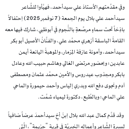
وفي مقدِّمتهم الأستاذ علي سيدأحمد، فهيَّأوا للشَّاعر
سيدأحمد علي بلال يوم الجمعة (7 نوفمبر 2025) اِحتفالاً
باذِخاً تحت سماءٍ مرصَّعةٍ بالنُّجومِ في أبوظبي، شارك فيها معه
القامةُ الباسقة أزهري محمَّد علي، والفنَّانُ الأصيل أبو بكر
سيدأحمد، وأمونة عازفة المِزمار، والموهبةُ اليانعة أيمن
عابدين؛ وبحضورِ مرتضى الغالي وهاشم حبيب الله وعادل
بابكر ومجذوب عيدروس والأمين محمَّد عثمان ومصطفى
آدم ونجوى دفع الله وبدري إلياس وأحمد حيمورة والماحي
علي الماحي؛ وبالطَّبع، دكتورة ليمياء شمَّت.
وقد قدَّم كمال عبد الله بلال اِبنُ أخِ سيدأحمدَ عرضاً ضافياً
لسيرةِ الشَّاعر وأعمالِه الخيريَّة في قرية “حِزيمة”، الَّتي