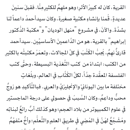
القريةِ، كان له كبيرُ الأثرِ؛ وهو ملهِمٌ للكثيرِ مِنَّا. فقبلَ سنينَ
عديدةٍ، قُمنا بإنشاءِ مكتبةٍ صغيرة، وكان سيدأحمدُ داعماً لنا
بشدَّة. والآنَ، في مشروع “منهل الوديان” و”مكتبة الدُّكتور
إبراهيم” بالقرية، هو من الدَّاعمينَ الأساسيِّين. سيدأحمد
قارئٌ نهِمٌ، يُحِبُّ الكُتُبَ في كلَّ المجالات، وتعمَرُ مكتبتُه بالكثيرِ
من الكتب: ابتداءً من كتب التَّغذية البسيطة، وحتَّى كتب
الفلسفة المعقَّدة جدَّاً، لكلِّ الكُتَّابِ في العالم، وبلُغاتٍ
مختلفة ما بين اليونانيِّ والإنجليزيِّ والعربي. فبالتَّأكيدِ هو زوجٌ
محبٌّ وداعِمٌ، وكان السَّببُ في حصولي على درجة الماجستير
في علوم الكمبيوتر من بلاد العجم؛ وهو كذلك أبٌ رائعٌ لبناتِه
ومُشَجِّعٌ لهُنَّ في المُضِيِ في طريقِ العلمِ والتَّعلُّم؛ وأخٌ متفهِّمٌ