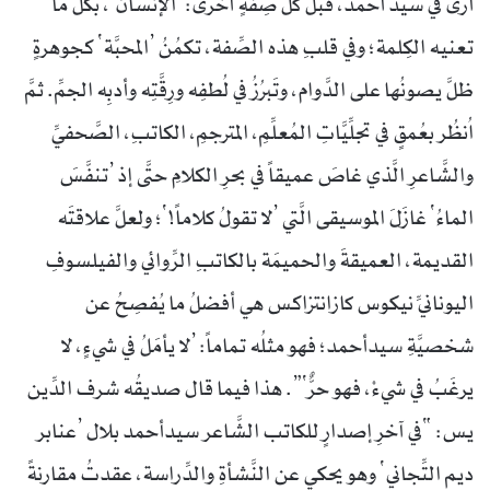
أرى في سيد أحمد، قبل كلِّ صِفةٍ أخرى: ’الإنسان‘، بكلِّ ما
تعنيه الكِلمة؛ وفي قلبِ هذه الصِّفة، تكمُنُ ’المحبَّة‘ كجوهرةٍ
ظلَّ يصونُها على الدَّوام، وتَبرُزُ في لُطفِه ورِقَّتِه وأدبِه الجمِّ. ثمَّ
اُنظُر بعُمقٍ في تجلِّيَّاتِ المُعلِّمِ، المترجمِ، الكاتبِ، الصَّحفيِّ
والشَّاعرِ الَّذي غاصَ عميقاً في بحرِ الكلامِ حتَّى إذ ’تنفَّسَ
الماءُ‘ غازَلَ الموسيقى الَّتي ’لا تقولُ كلاماً!‘؛ ولعلَّ علاقتَه
القديمة، العميقةَ والحميمَة بالكاتبِ الرِّوائي والفيلسوفِ
اليونانيِّ نيكوس كازانتزاكس هي أفضلُ ما يُفصِحُ عن
شخصيَّةِ سيدأحمد؛ فهو مثلُه تماماً: ’لا يأمَلُ في شيءٍ، لا
يرغَبُ في شيءْ، فهو حرٌّ‘”. هذا فيما قال صديقُه شرف الدِّين
يس: “في آخرِ إصدارٍ للكاتب الشَّاعر سيدأحمد بلال ’عنابر
ديم التِّجاني‘ وهو يحكي عن النَّشأةِ والدِّراسة، عقدتُ مقارنةً