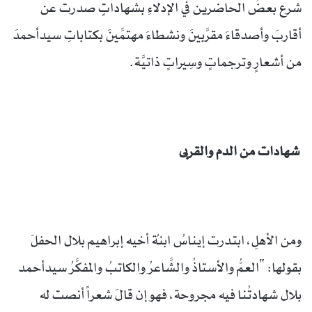
شرع بعضُ الحاضرين في الإدلاءِ بشهاداتٍ صدرت عن
أقاربَ وأصدقاءَ مقرَّبينَ ونشطاءَ مهتمِّينَ بكتاباتِ سيدأحمدَ
من أشعارٍ وترجماتٍ وسِيراتٍ ذاتيَّة.
شهادات من الدم والقربى
ومن الأهلِ، ابتدرت إيناسُ ابنةُ أخيه إبراهيم بلال الحفلَ
بقولها: “العمُّ والأستاذُ والشَّاعرُ والكاتبُ والمفكَّرُ سيدأحمد
بلال شهادتُنا فيه مجروحة، فهو إن قالَ شعراً أنصت له