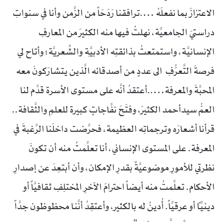
الاعتزازَ بما نفعلَهُ ….ترافقنا رَدَحَاً من الزَّمن وأنا في سنواتِ
دراستيَ الجامعيَّة، نهلتُ فيها منه الكثيرَ من المعارفِ
الإنسانيَّة، واستمتعتُ بذائقتِه الأدبيَّةِ والشِّعريَّة؛ وأتاح لي
فرصةَ التَّعرُّفِ الى عددٍ من أصدقائه الَّذين يتشارَكونَ معه
المحبَّةَ والمعرفة…..أعتقدُ أنَّه على مستوى الأسرة قدَّم لنا
العمُّ سيدأحمد الكثيرَ، وفتَحَ نفَّاجاتٍ كبيرة للعلمِ والثَّقافة..
قرأنا أشعارَه وترجماتِه العظيمة، فحرَّضت داخلَنا الرَّغبةَ في
المعرفة. على المستوى الإنساني، أنا تعلَّمتُ منه أن تكونَ
نظرتي للأمورِ موضوعيَّةً بقدرِ الإمكان، وأن أبتعِدَ عن إصدارِ
الأحكام. تعلَّمتُ منه أيضاً احترامَ الآخرِ المختلِفِ ثقافيَّاً أو
دينيَّاً أو عرقيَّاً. أُدينُ له بالكثير، وأعتقِدُ أنَّنا محظوظون جدَّاً