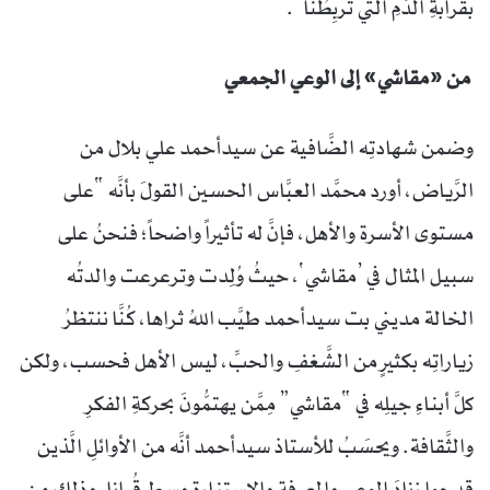
بقرابةِ الدَّمِ الَّتي تربِطُنا”.
من «مقاشي» إلى الوعي الجمعي
وضمن شهادتِه الضَّافية عن سيدأحمد علي بلال من
الرَّياض، أورد محمَّد العبَّاس الحسين القولَ بأنَّه “على
مستوى الأسرة والأهل، فإنَّ له تأثيراً واضحاً؛ فنحنُ على
سبيل المثال في ’مقاشي‘، حيثُ وُلِدت وترعرعت والدتُه
الخالة مديني بت سيدأحمد طيَّب اللهُ ثراها، كُنَّا ننتظرُ
زياراتِه بكثيرٍ من الشَّغفِ والحبِّ، ليس الأهل فحسب، ولكن
كلَّ أبناءِ جيلِه في “مقاشي” مِمَّن يهتمُّونَ بحركةِ الفكرِ
والثَّقافة. ويحسَبُ للأستاذ سيدأحمد أنَّه من الأوائلِ الَّذين
قدحوا زنادَ الوعيِ والمعرفةِ والاستنارةِ وسط قُرانا، وذلك من