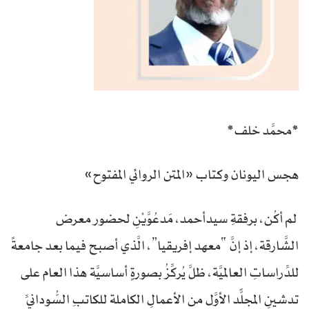
*محمَّد خلف*
هجس اليونان وكتاب «المتن الروائي المفتوح»
لم أكُن، برفقةِ سيدأحمد، مَدعُوَّيْنِ لحضور معرض
الشَّارقة، إذ إنَّ “معهد إفريقيا”، الَّذي أصبح فيما بعد جامعةً
للدِّراساتِ العالميَّة، ظلَّ يُركِّزُ بصورةٍ أساسيَّة هذا العام على
تدشينِ المجلًّد الأوَّل من الأعمالِ الكاملة للكاتبِ السُّودانيِّ