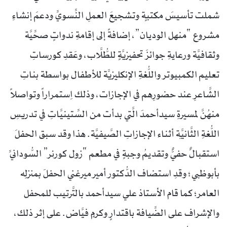
شملت تأسيسَ مكتبةٍ وتشجيعَ العملِ النِّسويِّ ودعمَ إنشاءِ
مشروع “منهل الوديان”، إضافةً إلى إقامةِ ندواتٍ صحِّيَّة
وثقافيَّة ورعايةِ جوائزَ تحفيزيَّةٍ للطُّلَّاب، وعَقدِ كورساتِ
تعليم الكمبيوتر واللُّغةِ الإنكليزيَّة للأطفال بواسطة بناتِ
الشَّاعرِ عند حضورِهم في الإجازات، وذلك اِستمراراً وتواصلاً
منهُنَّ لمسيرةِ سيدأحمدَ الَّتي بدأت من السِّتينيَّاتِ في تدريسِ
اللُّغةِ الثَّانيَّةِ أثناء الإجازاتِ الصَّيفيَّة. هذا وقد سبق الحفلَ
استقبالٌ حفيٌّ وتقديمُ وجبةٍ في مطعم “زول كورنر” السُّودانيِّ
بأبوظبي؛ وقدِ استضاف الدُّكتور أمير ميرغني الحفلَ بمنزلِه
العامر؛ كما قام الأستاذ علي سيدأحمد بالتَّرتيب للمحفل
والإشراف على الضِّيافة باقتدارٍ وكرمٍ فيَّاض. على إثر ذلك،