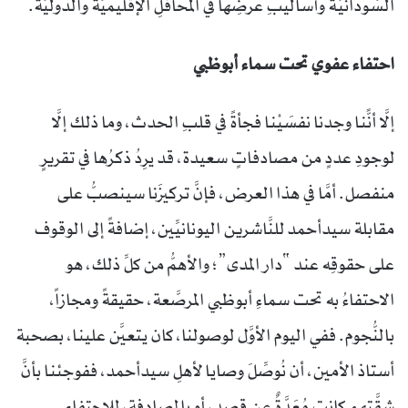
السُّودانيَّة وأساليبِ عرضِها في المحافلِ الإقليميَّة والدَّوليَّة.
احتفاء عفوي تحت سماء أبوظبي
إلَّا أنًّنا وجدنا نفسَيْنا فجأةً في قلبِ الحدث، وما ذلك إلَّا
لوجودِ عددٍ من مصادفاتٍ سعيدة، قد يرِدُ ذكرُها في تقريرٍ
منفصل. أمَّا في هذا العرض، فإنَّ تركيزَنا سينصبُّ على
مقابلة سيدأحمد للنَّاشرين اليونانيِّين، إضافةً إلى الوقوف
على حقوقِه عند “دار المدى”؛ والأهمُّ من كلِّ ذلك، هو
الاحتفاءُ به تحت سماءِ أبوظبي المرصَّعة، حقيقةً ومجازاً،
بالنُّجوم. ففي اليوم الأوَّل لوصولنا، كان يتعيَّن علينا، بصحبة
أستاذ الأمين، أن نُوصِّلَ وصايا لأهلِ سيدأحمد، ففوجئنا بأنَّ
شقَّتهم كانت مُعَدَّةٌ عن قصد، أو بالمصادفة، للاحتفاء