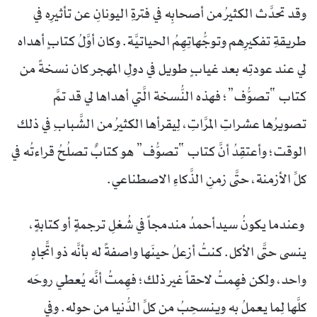
وقد تحدَّث الكثيرُ من أصحابِه في فترةِ اليونانِ عن تأثيرِه في
طريقةِ تفكيرِهم وتوجُّهاتِهِمُ الحياتيَّة. وكان أوَّلُ كتابٍ أهداه
لي عند عودتِه بعد غيابٍ طويل في دولِ المهجر كان نسخةً من
كتاب “تصوُّف”؛ فهذه النُّسخة الَّتي أهداها لي قد تمَّ
تصويرُها عشراتِ المرَّاتِ، لِيقرأها الكثيرُ من الشَّبابِ في ذلك
الوقت؛ وأعتقِدُ أنَّ كتاب “تصوُّف” هو كتابٌ تصلُحُ قراءتُه في
كلِّ الأزمنة، حتَّى زمنِ الذَّكاءِ الاصطناعي.
وعندما يكونُ سيدأحمدُ مندمجاً في شُغلِ ترجمةٍ أو كتابةٍ،
ينسى حتَّى الأكل. كنتُ أزعلُ حينَها واصفةً له بأنَّه ذو اتِّجاهٍ
واحد، ولكن فهِمتُ لاحقاً غير ذلك؛ فهِمتُ أنَّه يُعطي روحَه
كلَّها لِما يعملُ به وينسحِبُ من كلِّ الدُّنيا من حوله. وفي