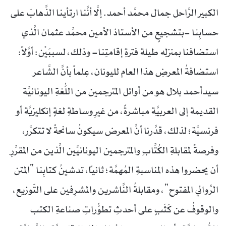
الكبير الرَّاحل جمال محمَّد أحمد. إلَّا أنَّنا ارتأينا الذَّهابَ على
حسابِنا -بتشجيعٍ من الأستاذ الأمين محمَّد عثمان الَّذي
استضافنا بمنزلِه طيلة فترةِ إقامتِنا- وذلك، لسببَيْن: أوَّلاً:
استضافةُ المعرضِ هذا العام لليونان، عِلماً بأنَّ الشَّاعر
سيدأحمد بلال هو من أوائل المترجمين من اللُّغةِ اليونانيَّة
القديمة إلى العربيَّةِ مباشرةً، من غيرِ وساطةِ لغةٍ إنكليزيَّة أو
فرنسيَّة؛ لذلك، قدَّرنا أنَّ المعرض سيكونُ سانحةً لا تتكرَّر،
وفرصةً لمقابلةِ الكُتَّابِ والمترجمين اليونانيِّين الَّذين من المقرَّرِ
أن يحضروا هذه المناسبةِ المُهمَّة؛ ثانياً، تدشينُ كتابِنا “المتن
الرِّوائي المفتوح”، ومقابلةُ النَّاشرين والمشرِفين على التّوزيع،
والوقوفُ عن كَثَبٍ على أحدثِ تطوُّراتِ صناعةِ الكتب