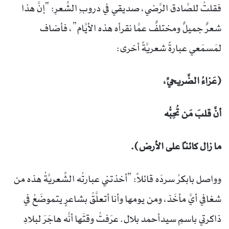
فقلتُ للصَّادق الرَّضي، صديقي في دروبِ الشِّعرِ: “إنَّ هذا
شعرٌ جميلٌ ومختلفٌ عمَّا نقرأه هذه الأيَّام”، فأضاف
لمَسمَعي عبارةً شعريَّةً أخرى:
(عَزاءُ الضَّريحيِّ،
أنَّ قلبَ مَن تُحِبُّه
ما زال كائناً على الأرض).
وواصل بابكرُ سردَه قائلاً: “أخذتني عبارتُه الشِّعريَّةُ هذه من
شغافي أيَّ مأخَذ، ومن يومها وأنا أتعلَّقُ بشاعرٍ يتموضَعُ في
ذاكرتي باسمِ سيدأحمد بلال. عرَفتُ وقتَها أنَّه هاجَرَ لبلادِ