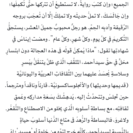
الجميع؛ وإن كتبَ روايةً، لا تستطيعُ أن تتركها حتَّى تُكمِلَها؛
وإن جَالَسَكَ، لا تملُّ حديثَه ولا تملِكُ إلَّا أن تُعجَبَ بروحِه
الرَّقيقة وأدبِه الجمِّ. هو رجلٌ محبوبٌ جميلُ المعشر، يستحِقُّ
التَّكريمَ في كلِّ يومٍ، وكلِّ شهرٍ، وكلِّ عام”. ومضت إيناسُ في
شهادتِها تقول: “ماذا يُمكِنُ قولُه فى هذه العجالة دون ابتسارٍ
مخلٍّ في حقِّ سيدأحمد، المثقَّفِ الَّذي ظلَّ يتنقَلُّ بيُسرٍ
وسلاسةٍ يُحسَدُ عليهما بين الثَّقافاتِ العربيَّةِ واليونانيَّةِ
(قديمِها وحديثِها) والأنجلوساكسونيَّة، قارئاً وناقداً ومترجماً.
حين تجلسُ وتتحدَّثُ إليه، يُدهِشُكَ بسَعَةِ مداركِه وعُمقِ
ثقافتِه، مع بساطةِ أسلوبِه الَّذي يخلو من الاصطناعِ والتَّقعُّر.
ولاغروَ، فالبساطةُ والزُّهدُ فى متاعِ الدُّنيا أسلوبُ حياةٍ
بالنَّسبةِ لسيدأحمد، كأنَّه خرج لتوِّه من خلوةٍ أو ’مسيد‘؛ إذ