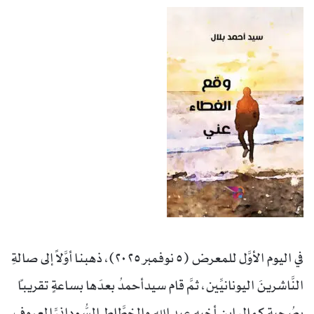
في اليوم الأوَّل للمعرض (٥ نوفمبر ٢٠٢٥)، ذهبنا أوَّلاً إلى صالةِ
النَّاشرينَ اليونانيِّين، ثمَّ قام سيدأحمدُ بعدَها بساعةٍ تقريباً
بصُحبةِ كمال اِبنِ أخيه عبد الله والخطَّاطِ السُّودانيِّ المعروف