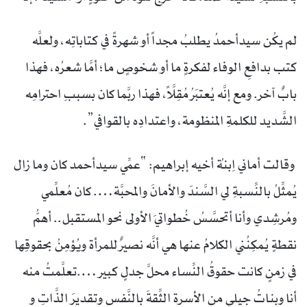
لم يكُن سيدأحمدُ يطلبُ مجداً أو شهرةً في كتاباتِه، ولعلَّه
كتب بدافعِ الوفاء لفكرةٍ ما أو شخوصٍ ما؛ أمَّا شعرُه، فهذا
بابٌ آخر. ومع إنَّه يُعتبَرُ مُقِلَّاً، فهذا ربَّما كان بسببِ احترامِه
الشَّديد للكلمةِ المنظومة، واعتدادِه بالقوافي”.
وقالت أماني اِبنةُ أخيه إبراهيم: “عمِّي سيدأحمد كان وما زال
يُمثِّلُ بالنِّسبةِ لي السَّندَ والأمانَ والمحبَّة…. كان مُعلِّمي
ومُرشِدي وأنا أتحسَّسُ خُطواتيَ الأولى نحو المستقبل.. أهمُّ
نقطةٍ يُمكِنُني الكلامُ عنها هي أنَّه نصيرٌ للمرأة ويُؤمِنُ بحقوقِها
في زمنٍ كانت حقوقُ النِّساء محلَّ جدلٍ كبير ….تعلَّمتُ منه
أنا وبناتُ جيلي من الأسرة الثِّقةَ بالنَّفس وتقديرَ الذَّاتِ و