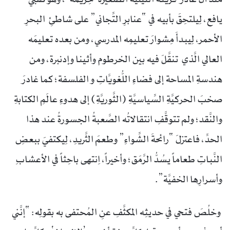
يافع، لِيلتحِقَ بأبيه في “عنابرِ التِّجاني” على شاطئِ البحرِ
الأحمر، لِيبدأَ مِشوارَ تعليمِه المدرسي، ومن بعده تعليمَه
العالي الَّذي تنقَّلَ فيه بين الخرطوم وأثينا وإدنبرة، ومن
هندسةِ المساحة إلى فضاءِ اللُّغويَّاتِ و الفلسفة؛ كما غادرَ
صخبَ الحركيَّةِ السِّياسيَّةِ (الثَّوريَّةِ) إلى هدوءِ عالَمِ الكتابةِ
والنَّقد؛ ولم تتوقَّفِ انتقالاتُه الصَّعبةُ الجسورةُ عند هذا
الحدِّ، فاعتزلَ “رائحةَ الشِّواءِ” وطعمَ الثَّريدِ، لِيكتفيَ ببعضِ
النَّباتِ طعاماً يسُدُّ الرَّمَق؛ وأخيراً، اِنتهى باحِثاً في الأعشابِ
وأسرارِها الخفيَّة”.
وخلُصَ فتحي في حديثِه المكثَّفِ عنِ المُحتفى به بقولِه: “إنَّني