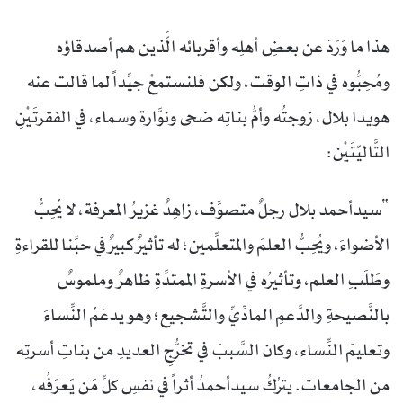
هذا ما وَرَدَ عن بعضِ أهلِه وأقربائه الّّذين هم أصدقاؤه
ومُحِبُّوه في ذاتِ الوقت، ولكن فلنستمعْ جيِّداً لما قالت عنه
هويدا بلال، زوجتُه وأمُّ بناتِه ضحى ونوَّارة وسماء، في الفقرتَيْنِ
التَّاليّتَيْن:
“سيدأحمد بلال رجلٌ متصوِّف، زاهِدٌ غزيرُ المعرفة، لا يُحِبُّ
الأضواءَ، ويُحِبُّ العلمَ والمتعلِّمين؛ له تأثيرٌ كبيرٌ في حبِّنا للقراءةِ
وطَلَبِ العلم، وتأثيرُه في الأسرةِ الممتدَّةِ ظاهرٌ وملموسٌ
بالنَّصيحةِ والدَّعمِ المادِّيِّ والتَّشجيع؛ وهو يدعَمُ النِّساءَ
وتعليمَ النِّساء، وكان السَّببَ في تخرُّجِ العديدِ من بناتِ أسرتِه
من الجامعات. يترُكُ سيدأحمدُ أثراً في نفسِ كلِّ مَن يَعرَفُه،