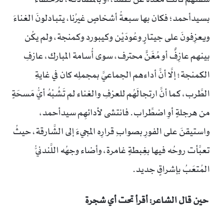
بسيدأحمد؛ فكان بها سبعةُ أشخاصٍ غيرُنا، يتبادلونَ الغناءَ
ويعزِفونَ على جيتارٍ وعُودَيْن وكيبورد وكمنجة، ولم يكُن
بينهم عازِفٌ أو مُغَنٍّ محترف، سوى أُسامة المبارك، عازفِ
الكمنجة؛ إلَّا أنَّ أداءهم الجماعيَّ بمجملِه كان في غايةِ
الطَّرب، كما أنَّ ارتجالَهُم للعزفِ والغناء لم تَشُبْهُ أيُّ مَسحَةٍ
من هرجلةٍ أوِ اضطِّراب. فانتشى لأدائهِم سيدأحمد،
واستيقنَ على الفورِ بصوابِ قرارِه المجيءَ إلى الشَّارقة، حيثُ
تعبَّأت روحُه فيها بغِبطةٍ غامرة، وأضاء وجهُه اللَّندنيُّ
المُتعَبُ بإشراقٍ جديد.
حين قال الشاعر: أقرأ تحت أي شجرة