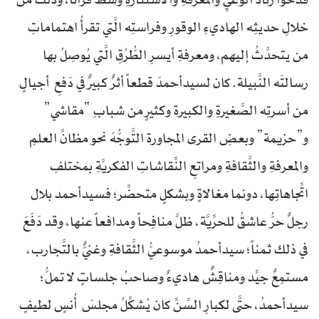
خلالِ حديثِه الهاديءِ الوقورِ وفراستِه الَّتي تقرأُ اهتماماتِ
من يتحدَّثُ إليهم، ومعرفةِ أيسرِ الطُّرُقِ الَّتي يُوصِلُ بها
رسالتَه النَّبيلة. كان لسيدأحمدَ قطعاً أثرٌ كبيرٌ في دَفعِ أجيالٍ
من أسرتِه الصَّغيرةِ والكبيرة وكثيرٍ من شبابِ “مقاشي”
و”حزيمة” وبعضِ القرى المجاورة التَّوجُّهَ نحو مظانِّ العلمِ
والمعرفةِ والثَّقافةِ ومراتعِ النِّقاشاتِ الفكريَّةِ بمختلفِ
اتِّجاهاتِها، دونما مغالاةٍ وبشكلٍ متحضِّر؛ فسيدأحمد بلال
رجلٌ حرُّ عاشقُ للحرِّيَّة، ظلَّ منافِحاً ومدافعاً عنها، وقد دَفَعَ
في ذلك ثمناً؛ سيدأحمدُ موسوعيُّ الثَّقافةِ وغنيٌّ بالتَّجارب،
مستمِعٌ جيِّد ومناقِشٌ هاديءٌ وصاحبُ جلساتٍ لا تملُّ؛
سيدأحمدُ، حتَّى لكبارِ السِّنِّ كان يُشكِّلُ مجلسَ أُنسٍ لطيفٍ