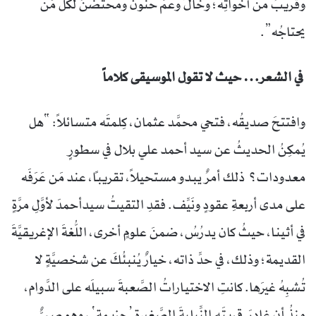
وقريبٌ من أخواتِه؛ وخالٌ وعمٌّ حنونٌ ومحتضنٌ لكلِّ مَن
يحتاجُه”.
في الشعر… حيث لا تقول الموسيقى كلاماً
وافتتحَ صديقُه، فتحي محمَّد عثمان، كِلمتَه متسائلاً: “هل
يُمكِنُ الحديثُ عن سيد أحمد علي بلال في سطورٍ
معدودات؟ ذلك أمرٌ يبدو مستحيلاً، تقريباً، عند مَن عَرَفَه
على مدى أربعةِ عقودٍ ونَيِّف. فقدِ التقيتُ سيدأحمدَ لأوَّلِ مرَّةٍ
في أثينا، حيثُ كان يدرُسُ، ضمنَ علومٍ أخرى، اللُّغةَ الإغريقيَّةَ
القديمة؛ وذلك، في حدِّ ذاته، خيارٌ يُنبئُكَ عن شخصيَّةٍ لا
تُشبِهُ غيرَها. كانتِ الاختياراتُ الصَّعبةَ سبيلَه على الدَّوام،
منذُ أن غادرَ قريتَه النِّيليةَ الصَّغيرة ’حِزيمة‘ ، وهو صبيٌّ