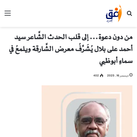
بحث عن
الق
من دون دعوة… إلى قلب الحدث الشَّاعر سيد
أحمد على بلال يُشَرِّفُ معرض الشَّارقة ويلمعُ في
سماءِ أبوظبي
ديسمبر 16, 2025
402