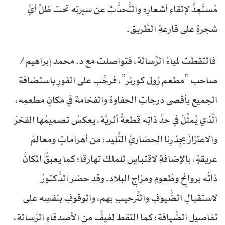
مُستَعِدٌ لإلقاءِ أشعارِه والتَّحدُّثِ عن سيرتِه تحت ظلِّ أيِّ
شجرةٍ على قارعةِ الطَّريق.
فالتقطت لمياءُ الرِّسالة، فتواصلت مع د. محمد إبراهيم/
صاحب “مطعم زول كورنر”، فرحَّب على الفورِ باستضافة
الجميع بأقصى درجاتِ الحفاوة والفخامة في مكانِ مطعمِه،
الَّذي يُمثِّلُ في حدِّ ذاتِه قطعةً أثريَّة، يعكسُ تصميمُها الفخرَ
والاعتزازَ بجِذرِنا الحضاريِّ التَّليد: من أهراماتٍ ومعالمَ
عريقةٍ، بالإضافةِ لاقتباسٍ للملك تهارقا؛ كما يعبقُ المكانُ
ذاتُه بروائحِ وطُعومِ ومزاجِ البلاد. وقد حضر الدُّكتورُ
لاستقبالِ الضُّيوفِ والتَّرحيبِ بهم، والوقوفِ بنفسِه على
تفاصيل الضِّيافة؛ كما التقط لفيفٌ من الأصدقاءِ الرِّسالة،