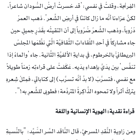
الفِرنجة، وقلتُ في نفسي: ’قد خسرتْ أرضُ السُّودان شاعراً،
لكنَّ عزاءنا أنَّه ما زال كائناً في أرضِ الشِّعر‘. ذهب العمرُ
دُرُوباً، وذهب الشِّعرُ ضُرُوباً إلى أن التقيتُه بقَدَرٍ جميلٍ حين
جاء مشارِكاً في أحدِ اللَّقاءاتِ الثَّقافيَّة الَّتي نظَّمَها المجلسُ
البريطانيُّ بالخرطوم، في بدايةِ الألفيَّةِ الثَّانية. جاء ’والماءُ إذا
تنفَّس‘ بين يدَيَّ بإهداءِ يدَيه. عَكَفتُ على قراءتِه زمناً طويلاً
مع نفسي، فتسرَّبَ (لا بدَّ أنَّه تسرَّب) إلى كتاباتي، فمِثلُ شِعرهِ
يتركُ أثراً ولا تمحوه الذَّاكِرةُ المتردِّمة؛ فطوبى للشِّعرِ به!”.
قراءة نقدية: الهوية الإنسانية واللغة
ومن زاويةِ النَّقدِ المسرحيِّ، قال النَّاقد السِّر السّّيِّد: “بالنِّسبةِ