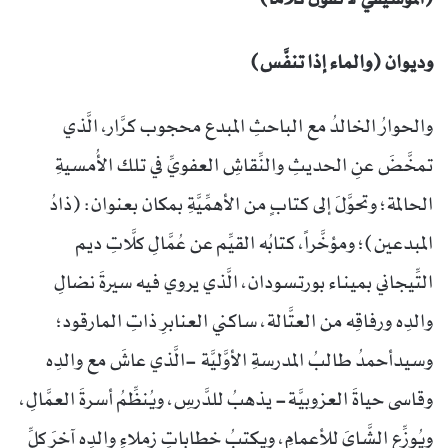
وديوان (والماء إذا تنفَّس)
والحوارُ الخالدُ مع الباحثِ المبدع محجوب كرَّار، الَّذي
تمخَّضَ عنِ الحديثِ والنِّقاشِ العفويِّ في تلك الأُمسيةِ
الحالمة؛ وتحوَّلَ إلى كتابٍ من الأهمِّيَّةِ بمكان بعنوان: (ذادُ
المبدعين)؛ ومؤخَّراً، كتابُه القيِّم عن عُمَّالِ كلَّاتِ ديم
التِّيجاني بميناء بورتسودان، الَّذي يروي فيه سيرةَ نضالِ
والدِه ورفاقِه من العتَّالة، ساكني العنابرِ ذاتِ المارقود؛
وسيدأحمدُ طالبُ المدرسةِ الأوَّليَّة -الَّذي عاشَ مع والدِه
وقاسى حياةَ العزوبيَّة- يذهبُ للدَّرسِ، ويُنظِّمُ أسرةَ العمَّالِ،
ويُوزِّع الشَّايَ للأعمامِ، ويكتبُ خطاباتِ زملاءِ والدِه آخرَ كلِّ