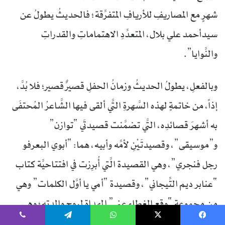
شهرٍ مع المصاريفِ للأريافِ المتفرِّقة؛ فالحديثُ يطولُ عن
سيدأحمد علي بلال، المتعدِّدِ الاهتماماتِ والقدراتِ
والنَّوايا”.
وبالفعلِ، يطولُ الحديثُ وزمانُ الحفلِ قصيرٌ قصير؛ فلا بُدَّ،
إذاً، من خاتمةٍ لهذه السَّهرةِ التَّي ألقى فيها الشَّاعرُ المُحتفَى
به أشهرَ قصائدِه، التَّي تضمَّنت قصيدتَي “توازن”
و”موسيقى”، وقصيدتَيْنِ لأمِّه وأبيه، هما: “أبوي البعرفو
رجل فنجري”، وهي القصيدة الَّتي أُبرِزت في افتتاحيَّة كتاب
“عنابر ديم التِّيجاني”، وقصيدة “أمي يا أوَّل الكلمات” وهي
من مجموعة “وقع الغطاء عني” المهداة لروح والدته؛ وهي
ليلةٌ ساهرةٌ صدَحَ فيها أيضاً الفنَّانان أبوبكر سيدأحمد وأيمن