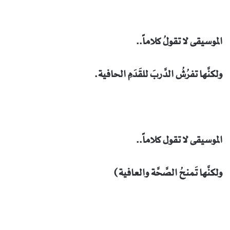
الموسيقى لا تقولُ كلاماً..
ولكنَّها تفرُشُ الدَّربَ للقَدَمِ الحافية.
الموسيقى لا تقول كلاماً..
ولكنَّها تَمنحُ الصَّحَّة والعافية)