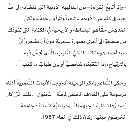
-وأنا أُتابِعُ القراءة- بين أساليبه الأدبيَّة الَّتي تتشابه إلى حدٍّ
بعيد في كثير من الأوجه -شِعراً ونَثراً وترجمةً- ولكنَّ
المُدهِشَ حقَّاً هو البساطةُ والأريحيَّةُ في الكتابةِ التي تقودُكَ
من صفحةٍ الى أخرى بصورةٍ سحريَّةٍ دون أن تشعُر: ’إنَّ
سيدأحمد هو متكئُنا النَّقيُّ الطَّيِّب، الَّذي نحِسُّ فيه
بالارتياحِ، إذا التقيناه شخصيَّاً أو بين طيَّاتِ ما كتب‘”.
وحكى الشَّاعر بابكر الوسيلة أنَّه وجد الأبياتَ الشَّعريَّةَ أدناه
مرسومةً على الغلاف الخلفىِّ لمجلَّة “المحتوى”، تلك الَّتي كان
يُصدِرُها تنظيمُ الجبهة الدِّيمقراطيَّة لأساتذة جامعة
الخرطوم حينها؛ وكان ذلك في العام 1987: