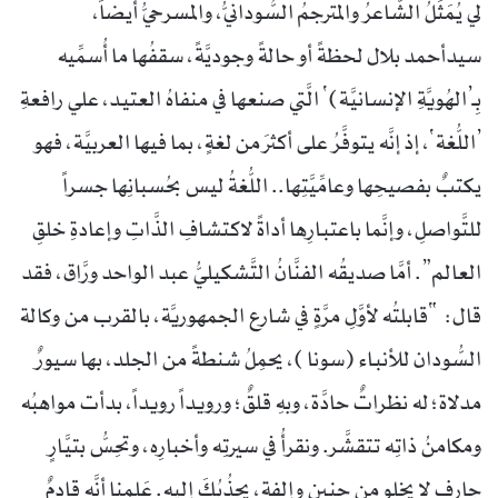
لي يُمَثِّلُ الشَّاعرُ والمترجمُ السُّودانيُّ، والمسرحيُّ أيضاً،
سيدأحمد بلال لحظةً أو حالةً وجوديَّةً، سقفُها ما أُسمِّيه
بِـ’الهُويَّةِ الإنسانيَّة)‘ الَّتي صنعها في منفاهُ العتيد، علي رافعةِ
’اللُّغة‘، إذ إنَّه يتوفَّرُ على أكثرَ من لغةٍ، بما فيها العربيَّة، فهو
يكتبٌ بفصيحِها وعامِّيَّتِها.. اللُّغةُ ليس بحُسبانِها جسراً
للتَّواصلِ، وإنَّما باعتبارِها أداةً لاكتشافِ الذَّاتِ وإعادةِ خلقِ
العالم”. أمَّا صديقُه الفنَّانُ التَّشكيليُّ عبد الواحد ورَّاق، فقد
قال: “قابلتُه لأوَّلِ مرَّةٍ في شارع الجمهوريَّة، بالقرب من وكالة
السُّودان للأنباء (سونا )، يحمِلُ شنطةً من الجلد، بها سيورٌ
مدلاة؛ له نظراتٌ حادَّة، وبهِ قلقٌ؛ ورويداً رويداً، بدأت مواهبُه
ومكامنُ ذاتِه تتقشَّر. ونقرأُ في سيرتِه وأخبارِه، وتحِسُّ بتيَّارٍ
جارفٍ لا يخلو من حنينٍ وإلفة، يجذُبُكَ إليه. عَلِمنا أنَّه قادِمٌ