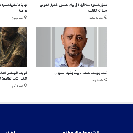
محوّل المحولات؟ قراءة في بيان تدشين المحول القومي
نهاية مأساوية لسوداني
د
وسؤاله الغائب
بورصة
ه
"
منذ 17 ساعة
منذ يومين
ا
ل
ج
ا
ه
ز
ة
و
أحمد يوسف حمد… بيتٌ يشبه السودان
لم يعد الرصاص القا
ا
المخدرات.. الطاعون ا
ل
منذ 4 أيام
منذ 5 أيام
م
س
ت
ع
د
ة
"