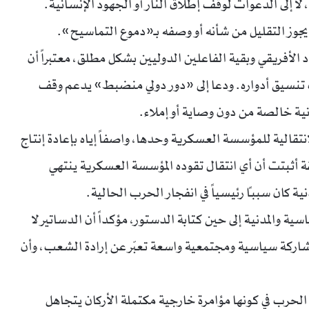
إلى الدعوات لوقف إطلاق النار أو الجهود الإنسانية.
يجوز التقليل من شأنه أو وصفه بـ«دموع التماسيح».
د الأفريقي وبقية الفاعلين الدوليين بشكل مطلق، معتبراً أن
عف تنسيق أدواره. ودعا إلى «دور دولي منضبط» يدعم وقف
نية خالصة من دون وصاية أو إملاء.
نتقالية للمؤسسة العسكرية وحدها، واصفاً إياه بإعادة إنتاج
قة أثبتت أن أي انتقال تقوده المؤسسة العسكرية ينتهي
ة كان سبباً رئيسياً في انفجار الحرب الحالية.
 والمدنية إلى حين كتابة الدستور، مؤكداً أن الدساتير لا
ر مشاركة سياسية ومجتمعية واسعة تعبّر عن إرادة الشعب، وأن
الحرب في كونها مؤامرة خارجية مكتملة الأركان يتجاهل