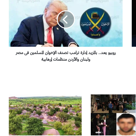
و
ب
ي
و
ي
ع
د
.
.
روبيو يعد.. بالمزيد إدارة ترامب تصنف الإخوان المسلمين فى مصر
ب
ولبنان والأردن منظمات إرهابية
ا
ل
م
ز
ي
د
إ
د
ا
ر
ة
ت