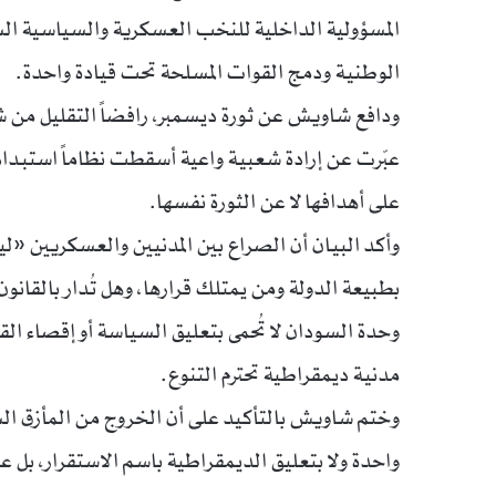
المسؤولية الداخلية للنخب العسكرية والسياسية السو
الوطنية ودمج القوات المسلحة تحت قيادة واحدة.
ودافع شاويش عن ثورة ديسمبر، رافضاً التقليل من شأن
عبّرت عن إرادة شعبية واعية أسقطت نظاماً استبداديا
على أهدافها لا عن الثورة نفسها.
وأكد البيان أن الصراع بين المدنيين والعسكريين «لي
بطبيعة الدولة ومن يمتلك قرارها، وهل تُدار بالقان
وحدة السودان لا تُحمى بتعليق السياسة أو إقصاء القوى 
مدنية ديمقراطية تحترم التنوع.
وختم شاويش بالتأكيد على أن الخروج من المأزق السو
واحدة ولا بتعليق الديمقراطية باسم الاستقرار، بل 