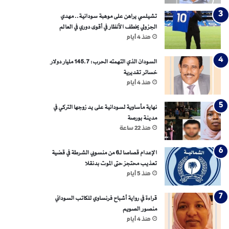
تشيلسي يراهن على موهبة سودانية.. مهدي
الجزولي يخطف الأنظار في أقوى دوري في العالم
منذ 4 أيام
السودان الذي التهمته الحرب: 145.7 مليار دولار
خسائر تقديرية
منذ 4 أيام
نهاية مأساوية لسودانية على يد زوجها التركي في
مدينة بورصة
منذ 22 ساعة
الإعدام قصاصا لـ6 من منسوبي الشرطة في قضية
تعذيب محتجز حتى الموت بدنقلا
منذ 5 أيام
قراءة في رواية أشباح فرنساوي للكاتب السوداني
منصور الصويم
منذ 4 أيام