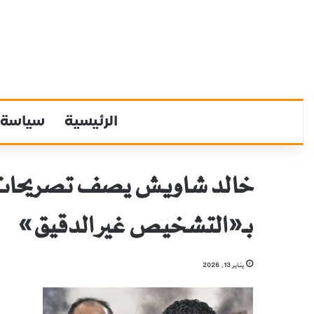
الرئيسية
سياسة
خالد شاويش يصف تصريحات أف
بـ«التشخيص غير الدقيق»
يناير 13, 2026