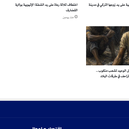
ة على يد زوجها التركي في مدينة
اختطاف ثلاثة رعاة على يد الشفتة الإثيوبية بولاية
ر
القضارف
ا
م
منذ يومين
ب
ت
ص
ن
ف
ا
ل
إ
تل الوحيد لشعب منكوب..
خ
لزاحف في طرقات البلاد
و
ا
ن
ا
ل
م
س
ل
م