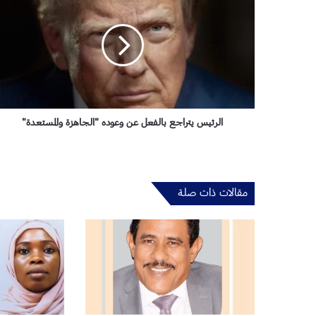
ل
ر
ئ
ي
س
ي
ت
ر
ا
الرئيس يتراجع بالفعل عن وعوده "الجاهزة والمستعدة"
ج
ع
ب
ا
مقالات ذات صلة
ل
ف
ع
ل
ع
ن
و
ع
و