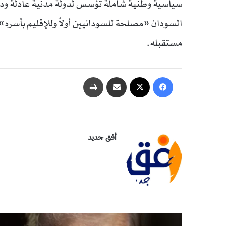
سياسية وطنية شاملة تؤسس لدولة مدنية عادلة وديم
السودان «مصلحة للسودانيين أولاً وللإقليم بأسره» و
مستقبله.
فيسبوك
‫X
مشاركة عبر البريد
طباعة
أفق جديد
ا