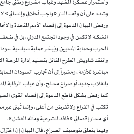
واستمرار عسكرة المشهد وغياب مشروع وطني جامع، لا 
وشدد على أن وقف النار «واجب أخلاقي وإنساني» لا 
ورفض البيان الدعوة إلى إقصاء الأمم المتحدة والاتحا
المشكلة لا تكمن في وجود المجتمع الدولي، بل في ض
الحرب وحماية المدنيين ويُيسّر عملية سياسية سودا
وانتقد شاويش الطرح القائل بتسليم إدارة المرحلة الا
مباشرة للأزمة، ومشيراً إلى أن تجارب السودان الساب
بانقلاب جديد أو صراع مسلح، وأن غياب الرقابة المدني
كما رفض بشكل قاطع الدعوة إلى إقصاء القوى السياسية
تُكتب في الفراغ ولا تُفرض من أعلى، وإنما تُبنى عب
أي مسار إقصائي «فاقد للشرعية ومآله الفشل».
وفيما يتعلق بتوصيف الصراع، قال البيان إن اختزال 