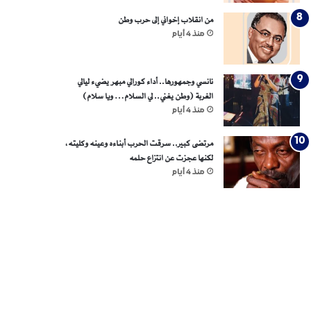
من انقلاب إخواني إلى حرب وطن
منذ 4 أيام
نانسي وجمهورها.. أداء كورالي مبهر يضيء ليالي
الغربة (وطن يغني.. لي السلام… ويا سلام)
منذ 4 أيام
مرتضى كبير.. سرقت الحرب أبناءه وعينه وكليته،
لكنها عجزت عن انتزاع حلمه
منذ 4 أيام