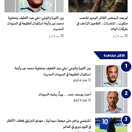
ن
ر
ط
ي
ن
أ
لم يعد الرصاص القاتل الوحيد لشعب
بين الثورة والوعي: علي عبد اللطيف ومعاوية
ر
ب
منكوب.. المخدرات.. الطاعون الزاحف في
محمد نور وأزمة استقبال الطليعة في السودان
غ
ط
طرقات البلاد
الحديث
م
ا
منذ 4 أيام
منذ 4 أيام
ا
ل
ل
إ
ع
ف
الاكثر مشاهدة
ق
ر
و
ي
بين الثورة والوعي: علي عبد اللطيف ومعاوية محمد نور وأزمة
ب
ق
استقبال الطليعة في السودان الحديث
ا
ي
منذ 4 أيام
ت
ا
أحمد يوسف حمد… بيتٌ يشبه السودان
منذ 3 أيام
تشيلسي يراهن على موهبة سودانية.. مهدي الجزولي يخطف الأنظار
في أقوى دوري في العالم