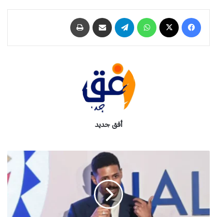
فيسبوك
‫X
واتساب
تيلقرام
مشاركة عبر البريد
طباعة
أفق جديد
ن
و
ا
ب
أ
م
ر