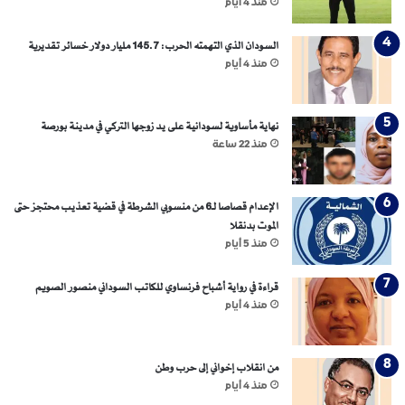
منذ 4 أيام
السودان الذي التهمته الحرب: 145.7 مليار دولار خسائر تقديرية
منذ 4 أيام
نهاية مأساوية لسودانية على يد زوجها التركي في مدينة بورصة
منذ 22 ساعة
الإعدام قصاصا لـ6 من منسوبي الشرطة في قضية تعذيب محتجز حتى
الموت بدنقلا
منذ 5 أيام
قراءة في رواية أشباح فرنساوي للكاتب السوداني منصور الصويم
منذ 4 أيام
من انقلاب إخواني إلى حرب وطن
منذ 4 أيام