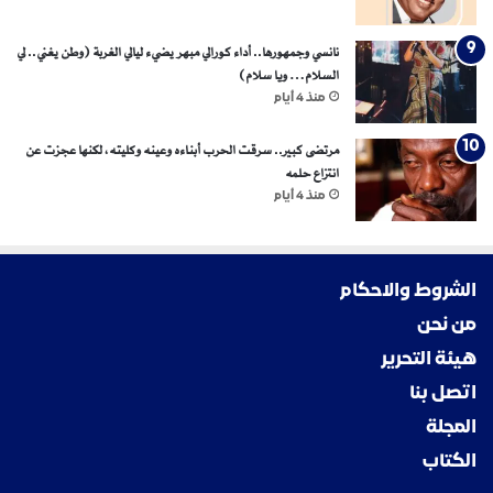
نانسي وجمهورها.. أداء كورالي مبهر يضيء ليالي الغربة (وطن يغني.. لي
السلام… ويا سلام)
منذ 4 أيام
مرتضى كبير.. سرقت الحرب أبناءه وعينه وكليته، لكنها عجزت عن
انتزاع حلمه
منذ 4 أيام
الشروط والاحكام
من نحن
هيئة التحرير
اتصل بنا
المجلة
الكتاب