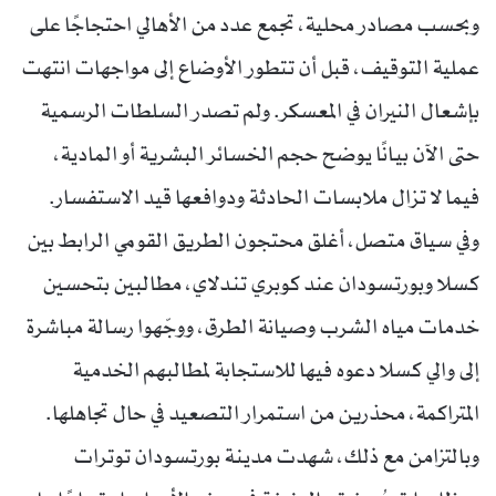
وبحسب مصادر محلية، تجمع عدد من الأهالي احتجاجًا على
عملية التوقيف، قبل أن تتطور الأوضاع إلى مواجهات انتهت
بإشعال النيران في المعسكر. ولم تصدر السلطات الرسمية
حتى الآن بيانًا يوضح حجم الخسائر البشرية أو المادية،
فيما لا تزال ملابسات الحادثة ودوافعها قيد الاستفسار.
وفي سياق متصل، أغلق محتجون الطريق القومي الرابط بين
كسلا وبورتسودان عند كوبري تندلاي، مطالبين بتحسين
خدمات مياه الشرب وصيانة الطرق، ووجّهوا رسالة مباشرة
إلى والي كسلا دعوه فيها للاستجابة لمطالبهم الخدمية
المتراكمة، محذرين من استمرار التصعيد في حال تجاهلها.
وبالتزامن مع ذلك، شهدت مدينة بورتسودان توترات