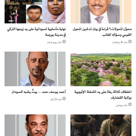
و
م
ل
ي
و
ن
ج
ة
و
محوّل المحولات؟ قراءة في بيان تدشين المحول
نهاية مأساوية لسودانية على يد زوجها التركي
م
القومي وسؤاله الغائب
في مدينة بورصة
د
ن
ا
م
منذ 6 ساعات
منذ يوم واحد
ل
ل
ق
ع
و
ب
ن
ص
ي
ن
د
د
ق
ا
اختطاف ثلاثة رعاة على يد الشفتة الإثيوبية
أحمد يوسف حمد… بيتٌ يشبه السودان
ل
و
بولاية القضارف
و
منذ 3 أيام
ن
منذ يومين
ف
ز
ي
ف
و
ي
ا
د
ش
و