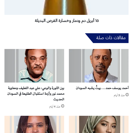
ا
ل
ل
د
س
م
و
و
١٥ أبريل دم ودمار وخسارة الفرص البديلة
د
د
ا
م
مقالات ذات صلة
ن
ا
:
ر
ض
و
ر
خ
و
س
ر
ا
ة
ر
إ
ة
أحمد يوسف حمد… بيتٌ يشبه السودان
بين الثورة والوعي: علي عبد اللطيف ومعاوية
ن
ا
محمد نور وأزمة استقبال الطليعة في السودان
ق
ل
منذ 3 أيام
الحديث
ا
ف
منذ 4 أيام
ذ
ر
ل
ص
ا
ا
م
ل
ق
ب