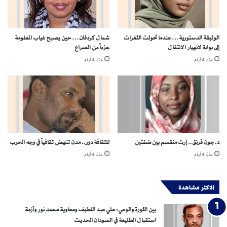
ا
د
ي
ي
ض
ل
الوثيقة الدستورية… عندما تحولت الثغرات
شمال كردفان… حين يصبح غياب المعلومة
ة
ة
إلى بوابة لانهيار الانتقال
جزءاً من الصراع
ع
منذ 4 أيام
منذ 4 أيام
ل
ى
ا
ل
ع
د
ا
ل
د. جون قرنق.. إرث منقسم بين ضفتين
للثقافة دور.. مدن تنهض ثقافياً في وجه الحرب
ة
منذ 4 أيام
منذ 4 أيام
الاكثر مشاهدة
بين الثورة والوعي: علي عبد اللطيف ومعاوية محمد نور وأزمة
استقبال الطليعة في السودان الحديث