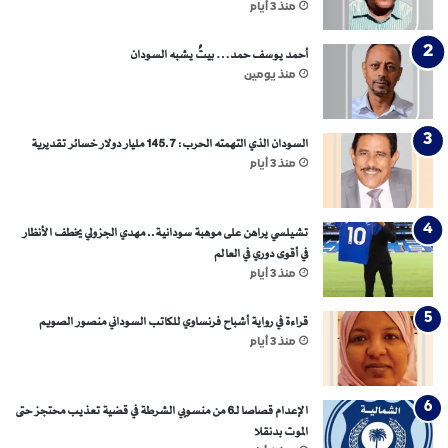
منذ 3 أيام
أحمد يوسف حمد… بيتٌ يشبه السودان
منذ يومين
السودان الذي التهمته الحرب: 145.7 مليار دولار خسائر تقديرية
منذ 3 أيام
تشيلسي يراهن على موهبة سودانية.. مهدي الجزولي يخطف الأنظار
في أقوى دوري في العالم
منذ 3 أيام
قراءة في رواية أشباح فرنساوي للكاتب السوداني منصور الصويم
منذ 3 أيام
الإعدام قصاصا لـ6 من منسوبي الشرطة في قضية تعذيب محتجز حتى
الموت بدنقلا