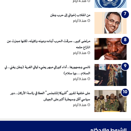
منذ 4 أيام
من انقلاب إخواني إلى حرب وطن
منذ 3 أيام
مرتضى كبير.. سرقت الحرب أبناءه وعينه وكليته، لكنها عجزت عن
انتزاع حلمه
منذ 3 أيام
نانسي وجمهورها.. أداء كورالي مبهر يضيء ليالي الغربة (وطن يغني.. لي
السلام… ويا سلام)
منذ 3 أيام
على خلفية تقرير “آفريكا إنتلجنس” العطا في رئاسة الأركان.. دور
سياسي أقل وسيطرة أكبر على الجيش
منذ 3 أيام
الشروط والاحكام