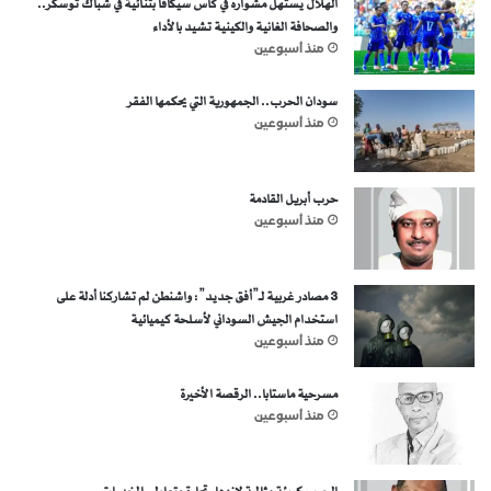
الهلال يستهل مشواره في كأس سيكافا بثنائية في شباك توسكر..
والصحافة الغانية والكينية تشيد بالأداء
منذ أسبوعين
سودان الحرب.. الجمهورية التي يحكمها الفقر
منذ أسبوعين
حرب أبريل القادمة
منذ أسبوعين
3 مصادر غربية لـ”أفق جديد”: واشنطن لم تشاركنا أدلة على
استخدام الجيش السوداني لأسلحة كيميائية
منذ أسبوعين
مسرحية ماستابا.. الرقصة الأخيرة
منذ أسبوعين