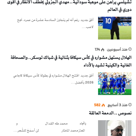
تشيلسي يراهن على موهبة سودانية.. مهدي الجزولي يخطف الأنظار في أقوى
دوري في العالم
أفق جديد رغم أنه لم يتجاوز السادسة عشرة من عمره، نجح
لاعب…
منذ أسبوعين
174
الهلال يستهل مشواره في كأس سيكافا بثنائية في شباك توسكر.. والصحافة
الغانية والكينية تشيد بالأداء
أفق جديد افتتح الهلال مشواره في بطولة كأس سيكافا كاجامي
2026 بأفضل…
منذ 3 أسابيع
582
نصوص .. الدمعة العالقة
باتجاه محمد طه القدال و
المعتز محمد المختار لن أسمَحَ للشِّعر…