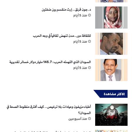
د. جون قرنق.. إرث منقسم بين ضفتين
منذ 5 أيام
للثقافة دور.. مدن تنهض ثقافياً في وجه الحرب
منذ 5 أيام
السودان الذي التهمته الحرب: 145.7 مليار دولار خسائر تقديرية
منذ 5 أيام
الاكثر مشاهدة
أطباء مزيفون وعيادات بلا ترخيص.. كيف تخترق منظومة الصحة في
السودان؟
منذ أسبوعين