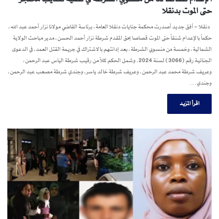
حتى الموت بدنقلا
دنقلا – أفق جديد أصدرت محكمة جنايات دنقلا العامة، برئاسة القاضي مولانا نزار أحمد عبد الله،
حكماً بالإعدام شنقاً حتى الموت قصاصا بحق المقدم شرطة نزار أحمد الحسن، مدير مباحث الولاية
الشمالية، وخمسة من منسوبي الشرطة، بعد إدانتهم بالاشتراك في جريمة القتل العمد، في الدعوى
الجنائية رقم (3066) لسنة 2024. وشمل الحكم كلاً من رقيب شرطة الياس عبد الرحمن،
وعريف شرطة محمد عبد الرحمن، وعريف شرطة خالد ياسر، وجندي شرطة مصعب عبد الرحمن،
وجندي…
اقرأ المزيد