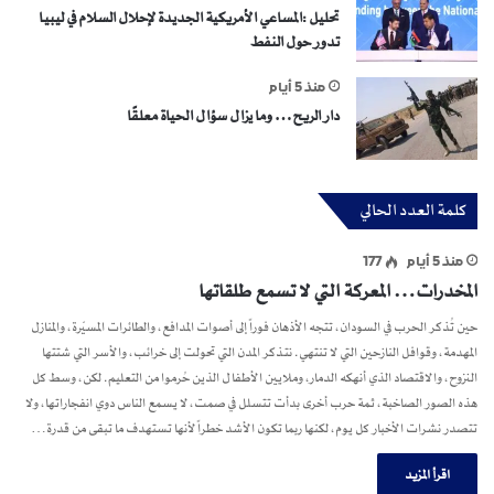
تحليل :المساعي الأمريكية الجديدة لإحلال السلام في ليبيا
تدور حول النفط
منذ 5 أيام
دار الريح… وما يزال سؤال الحياة معلقًا
كلمة العدد الحالي
منذ 5 أيام
177
المخدرات… المعركة التي لا تسمع طلقاتها
حين تُذكر الحرب في السودان، تتجه الأذهان فوراً إلى أصوات المدافع، والطائرات المسيّرة، والمنازل
المهدمة، وقوافل النازحين التي لا تنتهي. نتذكر المدن التي تحولت إلى خرائب، والأسر التي شتتها
النزوح، والاقتصاد الذي أنهكه الدمار، وملايين الأطفال الذين حُرموا من التعليم. لكن، وسط كل
هذه الصور الصاخبة، ثمة حرب أخرى بدأت تتسلل في صمت، لا يسمع الناس دوي انفجاراتها، ولا
تتصدر نشرات الأخبار كل يوم، لكنها ربما تكون الأشد خطراً لأنها تستهدف ما تبقى من قدرة…
اقرأ المزيد