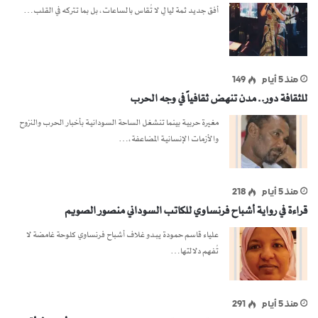
أفق جديد ثمة ليالٍ لا تُقاس بالساعات، بل بما تتركه في القلب…
منذ 5 أيام
149
للثقافة دور.. مدن تنهض ثقافياً في وجه الحرب
مغيرة حربية بينما تنشغل الساحة السودانية بأخبار الحرب والنزوح
والأزمات الإنسانية المضاعفة،…
منذ 5 أيام
218
قراءة في رواية أشباح فرنساوي للكاتب السوداني منصور الصويم
علياء قاسم حمودة يبدو غلاف أشباح فرنساوي كلوحة غامضة لا
تُفهم دلالتها…
منذ 5 أيام
291