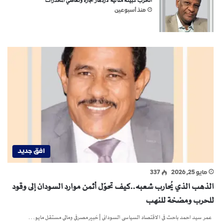
الحرب كبيئة مثالية لازدهار تجارة وتعاطي المخدرات
منذ أسبوعين
افق جديد
مايو 25, 2026
337
الذهب الذي يُحارب شعبه..كيف تحوّل أثمن موارد السودان إلى وقود
للحرب ومضخة للنهب
عمر سيد احمد باحث في الاقتصاد السياسي السوداني | خبير مصرفي ومالي مستقل مايو…