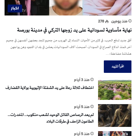
اخبار
منذ يومين
278
نهاية مأساوية لسودانية على يد زوجها التركي في مدينة بورصة
أفق جديد تدفع الحرب، في كثير من الأحيان، النساء إلى الهروب من جحيمٍ لتجد بعضهن أنفسهن في جحيم
آخر. فمنذ اندلاع الصراع في السودان، أصبحت آلاف السودانيات يعشن في بلدان اللجوء وهن يواجهن
هشاشة مضاعفة؛…
اقرأ المزيد
منذ 3 أيام
اختطاف ثلاثة رعاة على يد الشفتة الإثيوبية بولاية القضارف
منذ 5 أيام
لم يعد الرصاص القاتل الوحيد لشعب منكوب.. المخدرات..
الطاعون الزاحف في طرقات البلاد
منذ 5 أيام