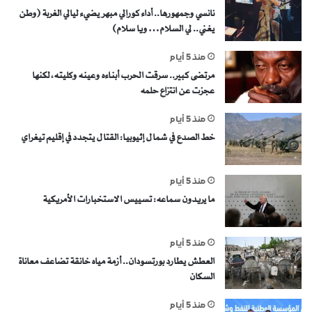
نانسي وجمهورها.. أداء كورالي مبهر يضيء ليالي الغربة (وطن
يغني.. لي السلام… ويا سلام)
منذ 5 أيام
مرتضى كبير.. سرقت الحرب أبناءه وعينه وكليته، لكنها
عجزت عن انتزاع حلمه
منذ 5 أيام
خط الصدع في شمال إثيوبيا: القتال يتجدد في إقليم تيغراي
منذ 5 أيام
ما يريدون سماعه: تسييس الاستخبارات الأمريكية
منذ 5 أيام
العطش يطارد بورتسودان.. أزمة مياه خانقة تضاعف معاناة
السكان
منذ 5 أيام