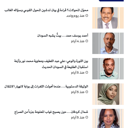
محوّل المحولات؟ قراءة في بيان تدشين المحول القومي وسؤاله الغائب
منذ يوم واحد
أحمد يوسف حمد… بيتٌ يشبه السودان
منذ 4 أيام
بين الثورة والوعي: علي عبد اللطيف ومعاوية محمد نور وأزمة
استقبال الطليعة في السودان الحديث
منذ 5 أيام
الوثيقة الدستورية… عندما تحولت الثغرات إلى بوابة لانهيار الانتقال
منذ 5 أيام
شمال كردفان… حين يصبح غياب المعلومة جزءاً من الصراع
منذ 5 أيام