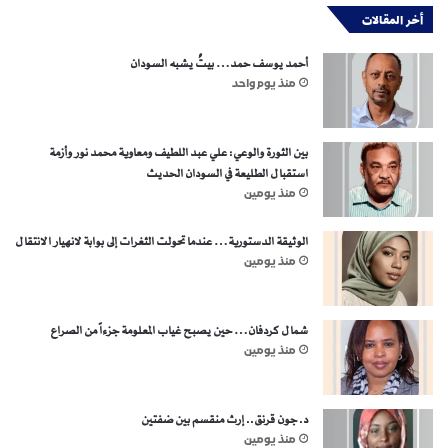
أخر المقالات
أحمد يوسف حمد… بيتٌ يشبه السودان
منذ يوم واحد
بين الثورة والوعي: علي عبد اللطيف ومعاوية محمد نور وأزمة
استقبال الطليعة في السودان الحديث
منذ يومين
الوثيقة الدستورية… عندما تحولت الثغرات إلى بوابة لانهيار الانتقال
منذ يومين
شمال كردفان… حين يصبح غياب المعلومة جزءاً من الصراع
منذ يومين
د. جون قرنق.. إرث منقسم بين ضفتين
منذ يومين