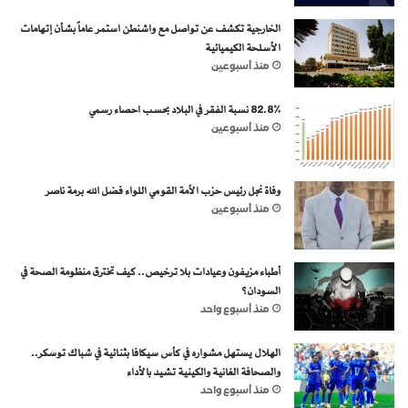
الخارجية تكشف عن تواصل مع واشنطن استمر عاماً بشأن إتهامات
الأسلحة الكيميائية
منذ أسبوعين
82.8% نسبة الفقر في البلاد بحسب احصاء رسمي
منذ أسبوعين
وفاة نجل رئيس حزب الأمة القومي اللواء فضل الله برمة ناصر
منذ أسبوعين
أطباء مزيفون وعيادات بلا ترخيص.. كيف تخترق منظومة الصحة في
السودان؟
منذ أسبوع واحد
الهلال يستهل مشواره في كأس سيكافا بثنائية في شباك توسكر..
والصحافة الغانية والكينية تشيد بالأداء
منذ أسبوع واحد