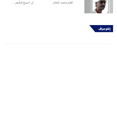
المعتز محمد المختار لن أسمَحَ للشِّعر…
إنفوجراف