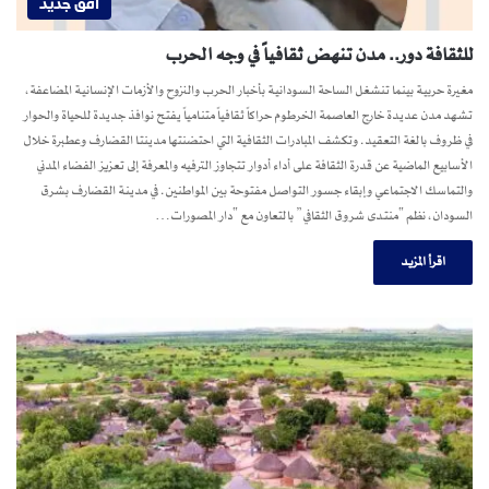
افق جديد
للثقافة دور.. مدن تنهض ثقافياً في وجه الحرب
مغيرة حربية بينما تنشغل الساحة السودانية بأخبار الحرب والنزوح والأزمات الإنسانية المضاعفة،
تشهد مدن عديدة خارج العاصمة الخرطوم حراكاً ثقافياً متنامياً يفتح نوافذ جديدة للحياة والحوار
في ظروف بالغة التعقيد. وتكشف المبادرات الثقافية التي احتضنتها مدينتا القضارف وعطبرة خلال
الأسابيع الماضية عن قدرة الثقافة على أداء أدوار تتجاوز الترفيه والمعرفة إلى تعزيز الفضاء المدني
والتماسك الاجتماعي وإبقاء جسور التواصل مفتوحة بين المواطنين. في مدينة القضارف بشرق
السودان، نظم “منتدى شروق الثقافي” بالتعاون مع “دار المصورات…
اقرأ المزيد