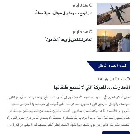
منذ 3 أيام
دار الريح… وما يزال سؤال الحياة معلقًا
منذ 3 أيام
الدامر تنتفض في وجه “الطاعون”
كلمة العدد الحالي
منذ 3 أيام
170
المخدرات… المعركة التي لا تسمع طلقاتها
حين تُذكر الحرب في السودان، تتجه الأذهان فوراً إلى أصوات المدافع، والطائرات المسيّرة، والمنازل
المهدمة، وقوافل النازحين التي لا تنتهي. نتذكر المدن التي تحولت إلى خرائب، والأسر التي شتتها
النزوح، والاقتصاد الذي أنهكه الدمار، وملايين الأطفال الذين حُرموا من التعليم. لكن، وسط كل
هذه الصور الصاخبة، ثمة حرب أخرى بدأت تتسلل في صمت، لا يسمع الناس دوي انفجاراتها، ولا
تتصدر نشرات الأخبار كل يوم، لكنها ربما تكون الأشد خطراً لأنها تستهدف ما تبقى من قدرة…