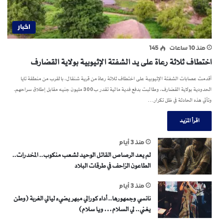
اخبار
منذ 10 ساعات
145
اختطاف ثلاثة رعاة على يد الشفتة الإثيوبية بولاية القضارف
أقدمت عصابات الشفتة الإثيوبية على اختطاف ثلاثة رعاة من قرية شنقال، بالقرب من منطقة تايا
الحدودية بولاية القضارف، وطالبت بدفع فدية مالية تقدر ب300 مليون جنيه مقابل إطلاق سراحهم.
وتأتي هذه الحادثة في ظل تكرار…
اقرأ المزيد
منذ 3 أيام
لم يعد الرصاص القاتل الوحيد لشعب منكوب.. المخدرات..
الطاعون الزاحف في طرقات البلاد
منذ 3 أيام
نانسي وجمهورها.. أداء كورالي مبهر يضيء ليالي الغربة (وطن
يغني.. لي السلام… ويا سلام)