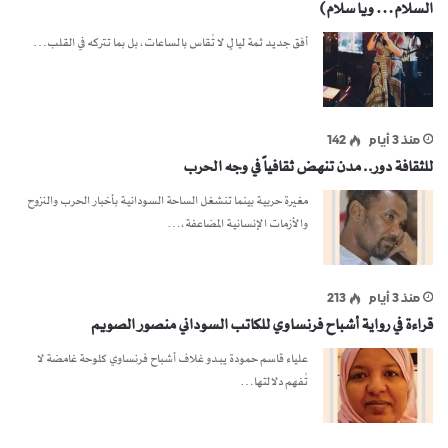
السلام… ويا سلام)
أفق جديد ثمة ليالٍ لا تُقاس بالساعات، بل بما تتركه في القلب…
منذ 3 أيام
142
للثقافة دور.. مدن تنهض ثقافياً في وجه الحرب
مغيرة حربية بينما تنشغل الساحة السودانية بأخبار الحرب والنزوح
والأزمات الإنسانية المضاعفة،…
منذ 3 أيام
213
قراءة في رواية أشباح فرنساوي للكاتب السوداني منصور الصويم
علياء قاسم حمودة يبدو غلاف أشباح فرنساوي كلوحة غامضة لا
تُفهم دلالتها…