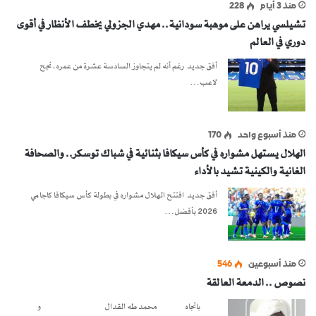
منذ 3 أيام
228
تشيلسي يراهن على موهبة سودانية.. مهدي الجزولي يخطف الأنظار في أقوى
دوري في العالم
أفق جديد رغم أنه لم يتجاوز السادسة عشرة من عمره، نجح
لاعب…
منذ أسبوع واحد
170
الهلال يستهل مشواره في كأس سيكافا بثنائية في شباك توسكر.. والصحافة
الغانية والكينية تشيد بالأداء
أفق جديد افتتح الهلال مشواره في بطولة كأس سيكافا كاجامي
2026 بأفضل…
منذ أسبوعين
546
نصوص .. الدمعة العالقة
باتجاه محمد طه القدال و