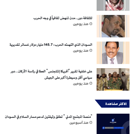
للثقافة دور.. مدن تنهض ثقافياً في وجه الحرب
منذ يومين
السودان الذي التهمته الحرب: 145.7 مليار دولار خسائر تقديرية
منذ يومين
على خلفية تقرير “آفريكا إنتلجنس” العطا في رئاسة الأركان.. دور
سياسي أقل وسيطرة أكبر على الجيش
منذ يومين
الاكثر مشاهدة
“منصة المجتمع المدني ” تطلق وثيقتين لدعم مسار السلام في السودان
منذ أسبوعين