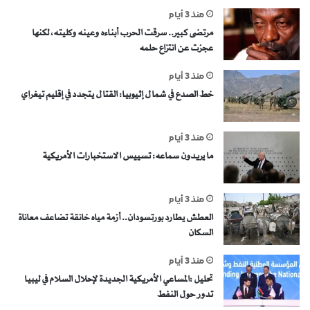
منذ 3 أيام
مرتضى كبير.. سرقت الحرب أبناءه وعينه وكليته، لكنها
عجزت عن انتزاع حلمه
منذ 3 أيام
خط الصدع في شمال إثيوبيا: القتال يتجدد في إقليم تيغراي
منذ 3 أيام
ما يريدون سماعه: تسييس الاستخبارات الأمريكية
منذ 3 أيام
العطش يطارد بورتسودان.. أزمة مياه خانقة تضاعف معاناة
السكان
منذ 3 أيام
تحليل :المساعي الأمريكية الجديدة لإحلال السلام في ليبيا
تدور حول النفط