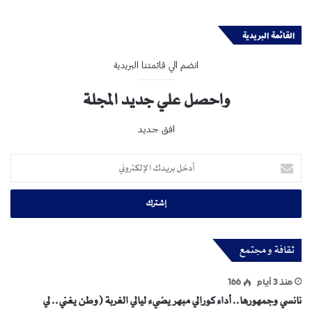
القائمة البريدية
انضم الي قائمتنا البريدية
واحصل علي جديد المجلة
افق جديد
أدخل
بريدك
الإلكتروني
ثقافة و مجتمع
منذ 3 أيام
166
نانسي وجمهورها.. أداء كورالي مبهر يضيء ليالي الغربة (وطن يغني.. لي