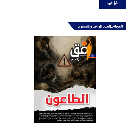
اقرأ المزيد
المجلة..العدد الواحد والتسعون