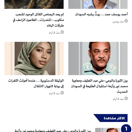
ل
ن
خ
ج
أحمد يوسف حمد… بيتٌ يشبه السودان
لم يعد الرصاص القاتل الوحيد لشعب
ر
ي
منكوب.. المخدرات.. الطاعون الزاحف في
ط
منذ يومين
و
طرقات البلاد
و
ب
منذ 3 أيام
م
ا
"
ل
ب
ن
و
ا
ل
س
ب
و
ل
بين الثورة والوعي: علي عبد اللطيف ومعاوية
الوثيقة الدستورية… عندما تحولت الثغرات
ي
محمد نور وأزمة استقبال الطليعة في السودان
إلى بوابة لانهيار الانتقال
ر
الحديث
منذ 3 أيام
ف
منذ 3 أيام
ض
ا
ل
الاكثر مشاهدة
ت
ج
بين الثورة والوعي: علي عبد اللطيف ومعاوية محمد نور وأزمة