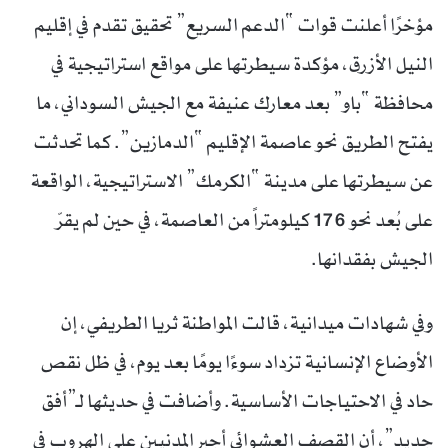
مؤخرًا أعلنت قوات “الدعم السريع” تحقيق تقدم في إقليم
النيل الأزرق، مؤكدة سيطرتها على مواقع استراتيجية في
محافظة “باو” بعد معارك عنيفة مع الجيش السوداني، ما
يفتح الطريق نحو عاصمة الإقليم “الدمازين”. كما تحدثت
عن سيطرتها على مدينة “الكرمك” الاستراتيجية، الواقعة
على بُعد نحو 176 كيلومتراً من العاصمة، في حين لم يقرّ
الجيش بفقدانها.
وفي شهادات ميدانية، قالت المواطنة ثريا الطريفي، إن
الأوضاع الإنسانية تزداد سوءًا يومًا بعد يوم، في ظل نقص
حاد في الاحتياجات الأساسية. وأضافت في حديثها لـ”أفق
جديد”، أن القصف العشوائي أجبر المدنيين على الهروب في