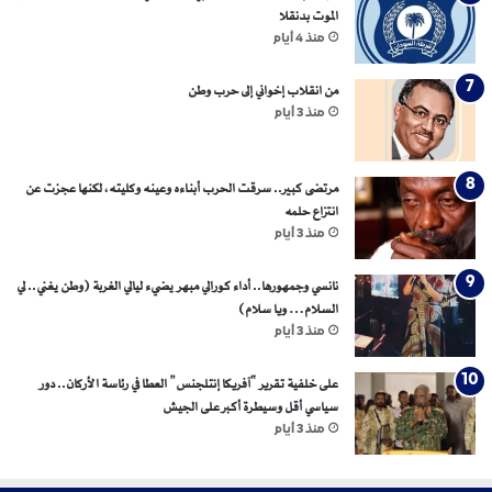
الموت بدنقلا
و
منذ 4 أيام
ب
ا
ل
من انقلاب إخواني إلى حرب وطن
س
منذ 3 أيام
و
د
ا
مرتضى كبير.. سرقت الحرب أبناءه وعينه وكليته، لكنها عجزت عن
ن
انتزاع حلمه
!
منذ 3 أيام
نانسي وجمهورها.. أداء كورالي مبهر يضيء ليالي الغربة (وطن يغني.. لي
السلام… ويا سلام)
منذ 3 أيام
على خلفية تقرير “آفريكا إنتلجنس” العطا في رئاسة الأركان.. دور
سياسي أقل وسيطرة أكبر على الجيش
منذ 3 أيام