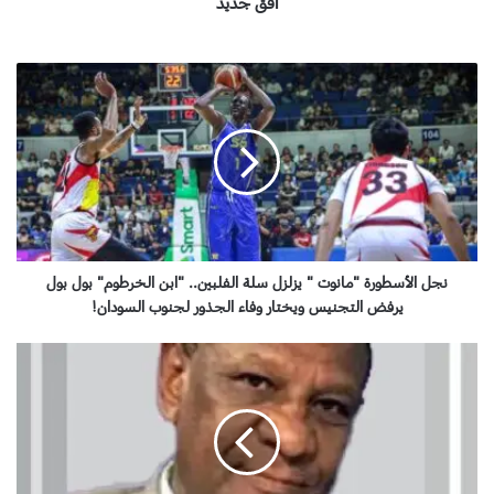
أفق جديد
ن
ج
ل
ا
ل
أ
س
ط
و
ر
نجل الأسطورة "مانوت " يزلزل سلة الفلبين.. "ابن الخرطوم" بول بول
ة
يرفض التجنيس ويختار وفاء الجذور لجنوب السودان!
"
م
ا
ا
ق
ن
ت
و
ص
ت
ا
"
د
ي
ا