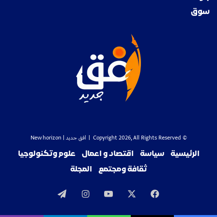
سوق
© Copyright 2026, All Rights Reserved |
افق جديد
| New horizon
الرئيسية
سياسة
اقتصاد و اعمال
علوم وتكنولوجيا
ثقافة ومجتمع
المجلة
‫X
فيسبوك
‫YouTube
انستقرام
تيلقرام