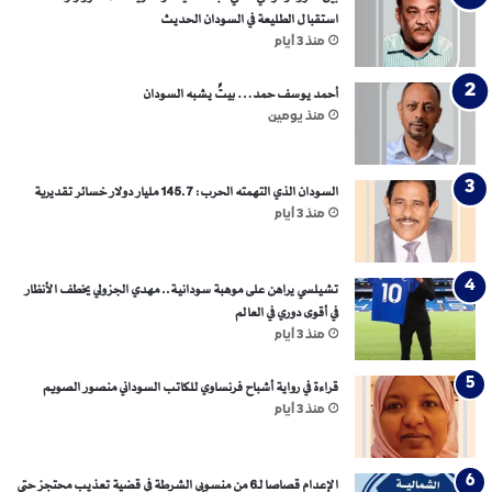
ن
استقبال الطليعة في السودان الحديث
ي
منذ 3 أيام
س
و
أحمد يوسف حمد… بيتٌ يشبه السودان
ي
خ
منذ يومين
ت
ا
ر
السودان الذي التهمته الحرب: 145.7 مليار دولار خسائر تقديرية
و
منذ 3 أيام
ف
ا
ء
تشيلسي يراهن على موهبة سودانية.. مهدي الجزولي يخطف الأنظار
ا
في أقوى دوري في العالم
ل
منذ 3 أيام
ج
ذ
قراءة في رواية أشباح فرنساوي للكاتب السوداني منصور الصويم
و
منذ 3 أيام
ر
ل
ج
الإعدام قصاصا لـ6 من منسوبي الشرطة في قضية تعذيب محتجز حتى
ن