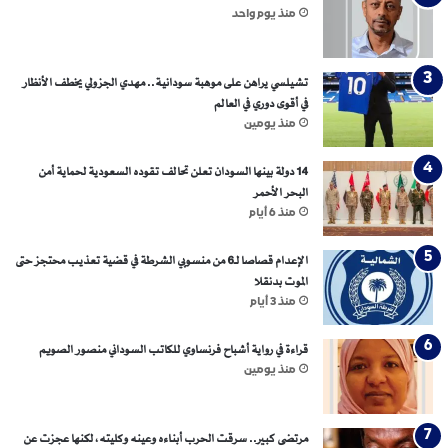
منذ يوم واحد
تشيلسي يراهن على موهبة سودانية.. مهدي الجزولي يخطف الأنظار
في أقوى دوري في العالم
منذ يومين
14 دولة بينها السودان تعلن تحالف تقوده السعودية لحماية أمن
البحر الأحمر
منذ 6 أيام
الإعدام قصاصا لـ6 من منسوبي الشرطة في قضية تعذيب محتجز حتى
الموت بدنقلا
منذ 3 أيام
قراءة في رواية أشباح فرنساوي للكاتب السوداني منصور الصويم
منذ يومين
مرتضى كبير.. سرقت الحرب أبناءه وعينه وكليته، لكنها عجزت عن