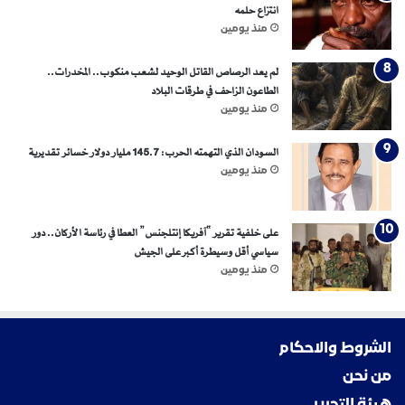
انتزاع حلمه
منذ يومين
لم يعد الرصاص القاتل الوحيد لشعب منكوب.. المخدرات..
الطاعون الزاحف في طرقات البلاد
منذ يومين
السودان الذي التهمته الحرب: 145.7 مليار دولار خسائر تقديرية
منذ يومين
على خلفية تقرير “آفريكا إنتلجنس” العطا في رئاسة الأركان.. دور
سياسي أقل وسيطرة أكبر على الجيش
منذ يومين
الشروط والاحكام
من نحن
هيئة التحرير