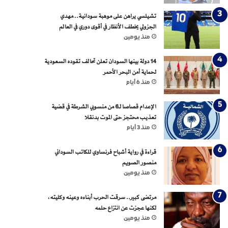
تشيلسي يراهن على موهبة سودانية.. مهدي
الجزولي يخطف الأنظار في أقوى دوري في العالم
منذ يومين
14 دولة بينها السودان تعلن تحالف تقوده السعودية
لحماية أمن البحر الأحمر
منذ 6 أيام
الإعدام قصاصا لـ6 من منسوبي الشرطة في قضية
تعذيب محتجز حتى الموت بدنقلا
منذ 3 أيام
قراءة في رواية أشباح فرنساوي للكاتب السوداني
منصور الصويم
منذ يومين
مرتضى كبير.. سرقت الحرب أبناءه وعينه وكليته،
لكنها عجزت عن انتزاع حلمه
منذ يومين