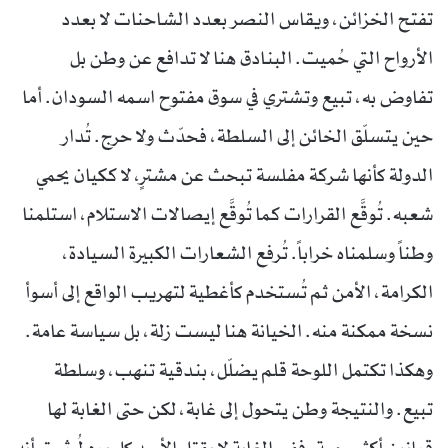
تفتح الخزائن، ويقاس النصر بعدد الشاحنات لا بعدد
الأرواح التي حُميت. البنادق هنا لا تدافع عن وطن بل
تفاوض به، تبيع وتشتري في سوق مفتوح اسمه السودان. أما
حين يتسلّق الخائن إلى السلطة، فحدّث ولا حرج. تُدار
الدولة كأنها شركة مفلسة تبحث عن مشترٍ، لا ككيان يحمي
شعبه. تُوقَّع القرارات كما تُوقَّع إيصالات الاستلام، استلمنا
وطناً وسلمناه خراباً. تُرفع الشعارات الكبيرة السيادة،
الكرامة، الأمن ثم تُستخدم كأغطية لتهريب الواقع إلى أسوأ
نسخة ممكنة منه. الخيانة هنا ليست زلة، بل سياسة عامة.
وهكذا تكتمل اللوحة قلم يضلّل، بندقية تنهب، وسلطة
تبيع. والنتيجة وطن يتحول إلى غابة، لكن حتى الغابة لها