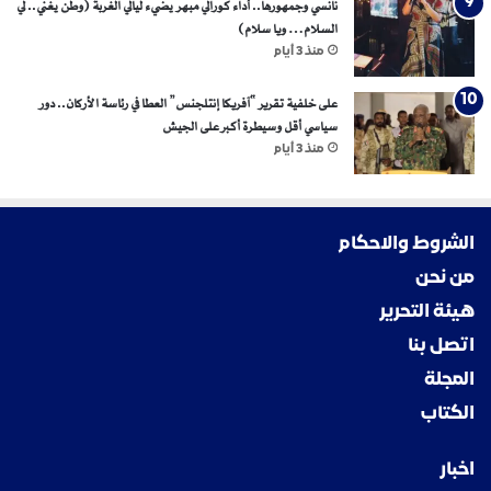
نانسي وجمهورها.. أداء كورالي مبهر يضيء ليالي الغربة (وطن يغني.. لي
السلام… ويا سلام)
منذ 3 أيام
على خلفية تقرير “آفريكا إنتلجنس” العطا في رئاسة الأركان.. دور
سياسي أقل وسيطرة أكبر على الجيش
منذ 3 أيام
الشروط والاحكام
من نحن
هيئة التحرير
اتصل بنا
المجلة
الكتاب
اخبار