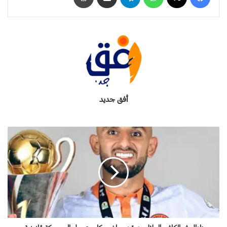
أفق جديد
ز
ل
ز
ا
ل
ف
ي
ا
ل