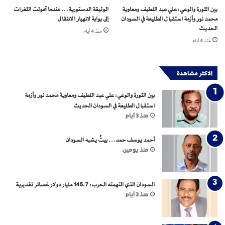
ة
ل
بين الثورة والوعي: علي عبد اللطيف ومعاوية
الوثيقة الدستورية… عندما تحولت الثغرات
م
ف
محمد نور وأزمة استقبال الطليعة في السودان
إلى بوابة لانهيار الانتقال
ف
ي
الحديث
منذ 4 أيام
ت
ز
منذ 4 أيام
و
م
ح
ن
ة
ا
الاكثر مشاهدة
ل
ف
بين الثورة والوعي: علي عبد اللطيف ومعاوية محمد نور وأزمة
و
استقبال الطليعة في السودان الحديث
ض
منذ 3 أيام
ي
أحمد يوسف حمد… بيتٌ يشبه السودان
منذ يومين
السودان الذي التهمته الحرب: 145.7 مليار دولار خسائر تقديرية
منذ 3 أيام