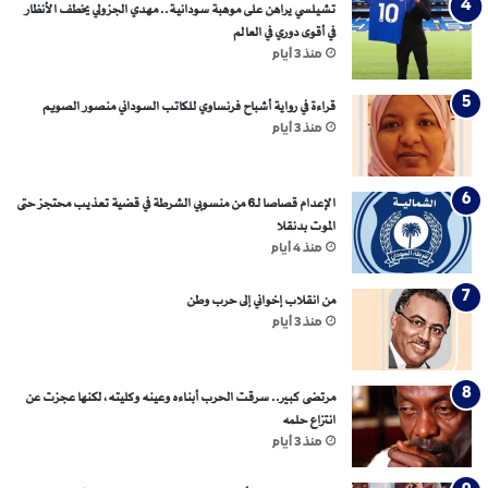
تشيلسي يراهن على موهبة سودانية.. مهدي الجزولي يخطف الأنظار
في أقوى دوري في العالم
منذ 3 أيام
قراءة في رواية أشباح فرنساوي للكاتب السوداني منصور الصويم
منذ 3 أيام
الإعدام قصاصا لـ6 من منسوبي الشرطة في قضية تعذيب محتجز حتى
الموت بدنقلا
منذ 4 أيام
من انقلاب إخواني إلى حرب وطن
منذ 3 أيام
مرتضى كبير.. سرقت الحرب أبناءه وعينه وكليته، لكنها عجزت عن
انتزاع حلمه
منذ 3 أيام