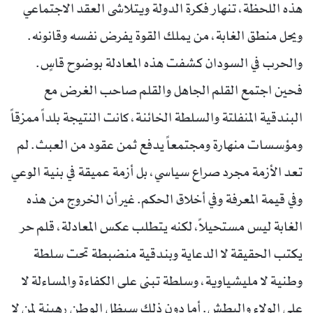
هذه اللحظة، تنهار فكرة الدولة ويتلاشى العقد الاجتماعي
ويحل منطق الغابة، من يملك القوة يفرض نفسه وقانونه.
والحرب في السودان كشفت هذه المعادلة بوضوح قاسٍ.
فحين اجتمع القلم الجاهل والقلم صاحب الغرض مع
البندقية المنفلتة والسلطة الخائنة، كانت النتيجة بلداً ممزقاً
ومؤسسات منهارة ومجتمعاً يدفع ثمن عقود من العبث. لم
تعد الأزمة مجرد صراع سياسي، بل أزمة عميقة في بنية الوعي
وفي قيمة المعرفة وفي أخلاق الحكم. غير أن الخروج من هذه
الغابة ليس مستحيلاً، لكنه يتطلب عكس المعادلة، قلم حر
يكتب الحقيقة لا الدعاية وبندقية منضبطة تحت سلطة
وطنية لا مليشياوية، وسلطة تبنى على الكفاءة والمساءلة لا
على الولاء والبطش. أما دون ذلك سيظل الوطن رهينة لمن لا