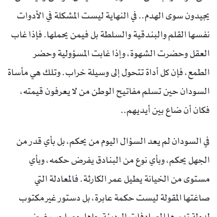
يجيدون سوى الهدم.. في النهاية ليست المشكلة في الأدوات
نفسها القلم والبندقية والسلطة بل فيمن يحملها. فإذا غاب
العقل وحضرت الشهوة، وإذا غابت المسؤولية وحضر
الطمع، فإن كل أداة تتحول إلى وسيلة خراب. وتلك هي مأساة
السودان حين تسلم مفاتيح الوطن من لا يعرفون قيمته،
فكان أن ضاع بين أيديهم..
في السودان لم يعد السؤال اليوم من يحكم، بل بأي قدر من
الجهل يحكم، وبأي نوع من البنادق يفرض حكمه، وبأي
مستوى من الخيانة يطيل عمر الكارثة. فالمعادلة التي
صاغتها المقولة ليست حكمة عابرة، بل دستور غير مكتوب
لدولة تديرها المصادفات الرديئة جاهل وصاحب غرض