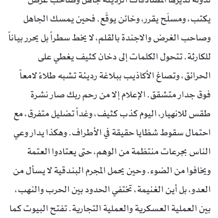
يكتب، ومسلّح يقرر، وخائن يوقّع. فحين يمسك الجاهل
وصاحب الغرض والاجندة بالقلم، لا يخط سطراً بل يحرر بياناً
للكارثة. تتحول الكلمات إلى دخان كثيف يغطي على
الحرائق، وتصاغ الأكاذيب ببلاغة رديئة تشبه طلاءً لامعاً
فوق جدار متشقق. الإعلام إلا من رحم ربك صار نشرة
طقس للانهيار، اليوم كذب كثيف، وغداً تضليل متفرق، مع
احتمال سقوط شظايا حقيقة في الأطراف. وهكذا يدار وعي
الناس بجرعات منتظمة من الوهم، حتى يعتادوا العتمة
ويخافوا من الضوء. وحين يحمل المجرم البندقية لا يسأل من
العدو، بل أين الغنيمة، تختفي الحدود بين الحرب والنهب،
بين العملية العسكرية والعملية التجارية. تفتح البيوت كما