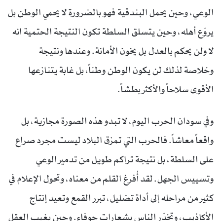
الوعي، وحين يحمل البندقية فهو بالضرورة لا يحمي الوطن بل
يروّع أهله، وحين يتسلق السلطة تكون النتيجة الحتمية انه
لا ولن يحكم بالعدل بل يخون الأمانة. وعندها ونتيجة
وخلاصة لذلك لن يكون الوطن وطناً، بل غابة يتنازعها
الأقوى سلاحاً والأكثر بطشاً.
وفي سودان الحرب اليوم، لا تبدو هذه الصورة مجازية، بل
واقعاً معاشاً. فالحرب التي تمزق البلاد ليست مجرد صراع
على السلطة، بل نتيجة تراكم طويل من تدمير الوعي
وتسييس الجهل. لقد أُفرغ القلم من معناه، وتحول الإعلام في
كثير من مراحله إلى أداة تضليل، تبرر القمع وتعيد إنتاج
الأكاذيب، وتخدّر الناس بشعارات جوفاء. وحين يغيب العقل