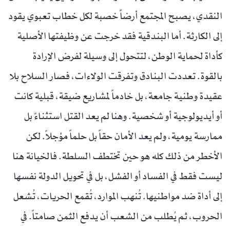
النقدي، يصبح المجتمع أرضاً خصبة لكل خطاب تعبوي يقود
إلى الكارثة. أما البندقية فقد خرجت عن وظيفتها الأصلية
كأداة لحماية الوطن، لتتحول إلى وسيلة لفرض الإرادة
بالقوة. تعددت البنادق وتفرقت الولاءات، فصار السلاح بلا
عقيدة وطنية جامعة، بل خادماً لمشاريع ضيقة، قبلية كانت
أو أيديولوجية أو شخصية. وهنا لم يعد القتل استثناءً بل
ممارسة يومية، ولم يعد الأمان حقاً بل حلماً مؤجلاً. لكن
الأخطر من ذلك كله هو حين تختطف السلطة. فالخيانة هنا
ليست فقط في الفساد أو الفشل، بل في تحويل الدولة نفسها
إلى أداة ضد مواطنيها. تُنهب الموارد، تُقمع الحريات، تُشعل
الحروب، ثم يُطلب من الشعب أن يدفع الثمن صامتاً. في