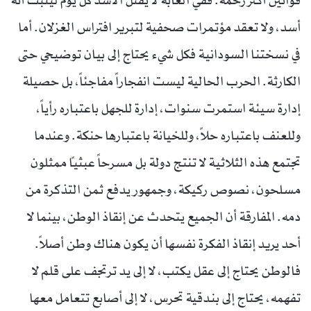
قوانين أكثر رحمة. ففي الغابة لا يقتل الأسد كل يوم لُيثبت أنه
أسد، ولا تعقد مؤتمرات صحفية لتبرير افتراس الغزلان. أما
في نسختنا السودانية فكل شيء يحتاج إلى بيان توضيحي حتى
الكارثة. الحرب الحالية ليست انفجاراً مفاجئاً، بل حصيلة
إدارة سيئة استمرت سنوات، إدارة للجهل باعتباره رأياً،
وللعنف باعتباره حلاً، وللخيانة باعتبارها حنكة. وعندما
تجتمع هذه الثلاثية لا تنتج دولة بل مسرحاً عبثياً ممثلون
مسلحون، نصوص ركيكة، وجمهور يدفع ثمن التذكرة من
دمه. المفارقة أن الجميع يتحدث عن إنقاذ الوطن، بينما لا
أحد يريد إنقاذ الفكرة نفسها أن يكون هناك وطن أصلاً.
فالوطن يحتاج إلى عقل يكتب، لا إلى يد ترتجف على قلم لا
تفهمه، يحتاج إلى بندقية تحرس، لا إلى أصابع تتعامل معها