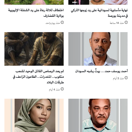
ا
م
ن
نهاية مأساوية لسودانية على يد زوجها التركي
اختطاف ثلاثة رعاة على يد الشفتة الإثيوبية
ة
في مدينة بورصة
بولاية القضارف
ي
.
ت
.
منذ 14 ساعة
منذ يوم واحد
ح
ع
و
ب
ل
د
إ
ا
ل
ل
ى
ل
م
ه
أحمد يوسف حمد… بيتٌ يشبه السودان
لم يعد الرصاص القاتل الوحيد لشعب
ع
ر
منكوب.. المخدرات.. الطاعون الزاحف في
ر
منذ 3 أيام
ز
طرقات البلاد
ك
ق
منذ 4 أيام
ة
ص
ق
و
ا
ت
ن
ا
و
ل
ن
ع
ي
ق