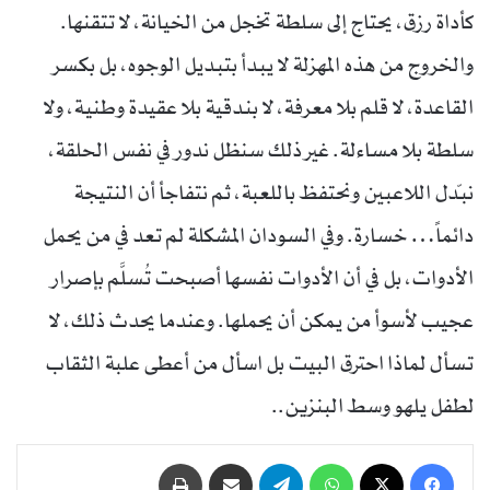
كأداة رزق، يحتاج إلى سلطة تخجل من الخيانة، لا تتقنها.
والخروج من هذه المهزلة لا يبدأ بتبديل الوجوه، بل بكسر
القاعدة، لا قلم بلا معرفة، لا بندقية بلا عقيدة وطنية، ولا
سلطة بلا مساءلة. غير ذلك سنظل ندور في نفس الحلقة،
نبدّل اللاعبين ونحتفظ باللعبة، ثم نتفاجأ أن النتيجة
دائماً… خسارة. وفي السودان المشكلة لم تعد في من يحمل
الأدوات، بل في أن الأدوات نفسها أصبحت تُسلَّم بإصرار
عجيب لأسوأ من يمكن أن يحملها. وعندما يحدث ذلك، لا
تسأل لماذا احترق البيت بل اسأل من أعطى علبة الثقاب
لطفل يلهو وسط البنزين..
فيسبوك
‫X
واتساب
تيلقرام
مشاركة عبر البريد
طباعة