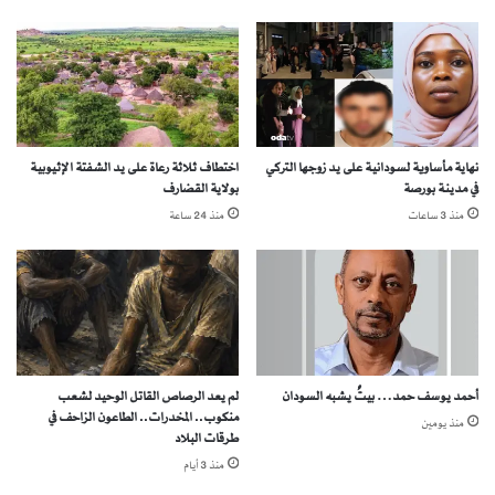
ل
(
ح
2
ر
8
ب
)
و
دَ
ت
رَ
ح
ا
ق
نهاية مأساوية لسودانية على يد زوجها التركي
اختطاف ثلاثة رعاة على يد الشفتة الإثيوبية
دِ
في مدينة بورصة
بولاية القضارف
ي
ر
ق
ا
منذ 3 ساعات
منذ 24 ساعة
ا
ل
ل
ع
س
ط
ل
ا
ا
م
ل
أحمد يوسف حمد… بيتٌ يشبه السودان
لم يعد الرصاص القاتل الوحيد لشعب
ن
منكوب.. المخدرات.. الطاعون الزاحف في
ي
منذ يومين
طرقات البلاد
ت
منذ 3 أيام
م
ب