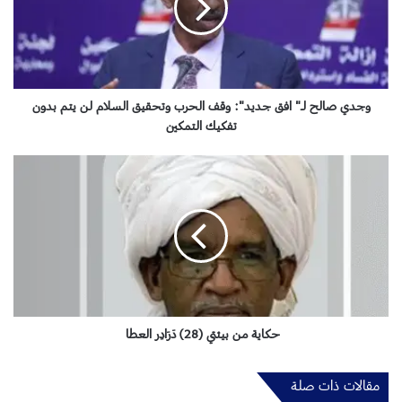
ص
ا
ل
ح
ل
ـ
وجدي صالح لـ" افق جديد": وقف الحرب وتحقيق السلام لن يتم بدون
"
تفكيك التمكين
ا
ف
ح
ق
ك
ج
ا
د
ي
ي
ة
د
م
"
ن
:
ب
ي
و
ئ
حكاية من بيئتي (28) دَرَادِر العطا
ق
ت
ف
ي
مقالات ذات صلة
ا