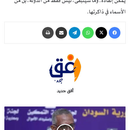
يمكن إنقاذه. وما سيتبقى، ليس فقط من الدولة، بل من
الأسماء في ذاكرتها.
فيسبوك
‫X
واتساب
تيلقرام
مشاركة عبر البريد
طباعة
أفق جديد
و
ج
د
ي