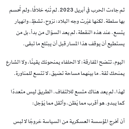
ثم جاءت الحرب في أبريل 2023. لم تُنهِ خلافًا، ولم تُحسم
بها سلطة. لكنها غيّرت وجه البلاد: نزوح، تشظٍ، وانهيار
يتسع. عند هذه النقطة، لم يعد السؤال من بدأ، بل من
يستطيع أن يوقف هذا المسار قبل أن يبتلع ما تبقى.
اليوم، تتضح المفارقة: لا الحلفاء يمنحونك يقينًا، ولا الشارع
يمنحك ثقة. ما بينهما مساحة تضيق، لا تتسع للمناورة.
لهذا، لم يعد هناك متسع للالتفاف. الطريق ليس متعددًا
كما يبدو. هو أقرب مما يُظن، وأثقل مما يُؤجل:
أن تخرج المؤسسة العسكرية من السياسة خروجًا لا لبس