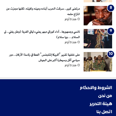
مرتضى كبير.. سرقت الحرب أبناءه وعينه وكليته، لكنها عجزت عن
انتزاع حلمه
منذ 3 أيام
نانسي وجمهورها.. أداء كورالي مبهر يضيء ليالي الغربة (وطن يغني.. لي
السلام… ويا سلام)
منذ 3 أيام
على خلفية تقرير “آفريكا إنتلجنس” العطا في رئاسة الأركان.. دور
سياسي أقل وسيطرة أكبر على الجيش
منذ 3 أيام
الشروط والاحكام
من نحن
هيئة التحرير
اتصل بنا