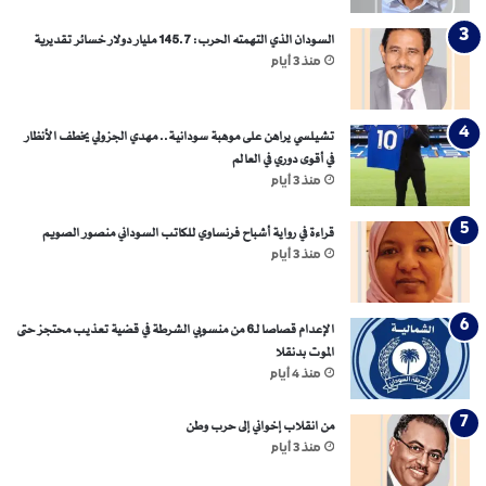
السودان الذي التهمته الحرب: 145.7 مليار دولار خسائر تقديرية
منذ 3 أيام
تشيلسي يراهن على موهبة سودانية.. مهدي الجزولي يخطف الأنظار
في أقوى دوري في العالم
منذ 3 أيام
قراءة في رواية أشباح فرنساوي للكاتب السوداني منصور الصويم
منذ 3 أيام
الإعدام قصاصا لـ6 من منسوبي الشرطة في قضية تعذيب محتجز حتى
الموت بدنقلا
منذ 4 أيام
من انقلاب إخواني إلى حرب وطن
منذ 3 أيام