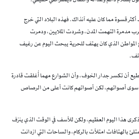
 أكثر قسوة مما كان عليه آنذاك. فهذه البلاد التي خرج
رب مدمرة التهمت المدن، وشردت الملايين، ودمرت
بح المواطن الذي كان يهتف للحرية يبحث اليوم عن رغيف
ائف.
ستطيع أن تكسر جدار الخوف، وأن الشوارع مهما أُغلقت قادرة
ون سوى أصواتهم، لكن أصواتهم كانت أعلى من الرصاص
نا ذكرى هذا اليوم العظيم، ولكن للأسف في الوقت الذي ينزف
متلئ بالهتافات امتلأت بالركام، والساحات التي ازدانت