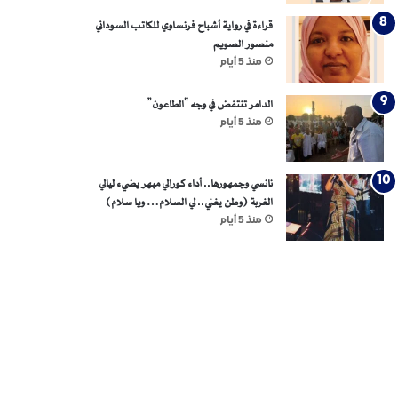
قراءة في رواية أشباح فرنساوي للكاتب السوداني
منصور الصويم
منذ 5 أيام
الدامر تنتفض في وجه “الطاعون”
منذ 5 أيام
نانسي وجمهورها.. أداء كورالي مبهر يضيء ليالي
الغربة (وطن يغني.. لي السلام… ويا سلام)
منذ 5 أيام