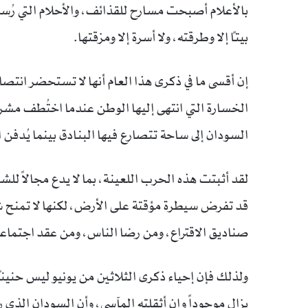
بالأعلام أصبحت مسارح للقذائف، والأحلام التي رُس
بيتاً إلا وطرقته، ولا أسرة إلا ومزقتها.
إن أقسى ما في ذكرى هذا العام أنها لا تستحضر انت
الخسارة التي انتهى إليها الوطن عندما اختُطف مشر
السودان إلى ساحة تتصارع فيها البنادق بينما يُدف
لقد أثبتت هذه الحرب اللعينة، بما لا يدع مجالاً للشك
قد تفرض سيطرة مؤقتة على الأرض، لكنها لا تمنح شرع
صناديق الاقتراع، ومن رضا الناس، ومن عقد اجتماعي 
ولذلك فإن إحياء ذكرى الثلاثين من يونيو ليس حنيناً
يزال موجوداً وإن أثقلته المآسي، وأن السودان الذ