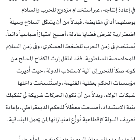
في إعادة إنتاجه، عبر استخدامٍ مزدوج للحرب والسلام
بوصفهما أداتي مقايضة. فبدلاً من أن يشكّل السلاح وسيلةً
اضطرارية لفرض قضايا عادلة، أصبح امتيازاً سياسياً دائماً،
يُستخدم في زمن الحرب للضغط العسكري، وفي زمن السلام
للمحاصصة السلطوية. فقد انتقل إرث الكفاح المسلح من
كونه صكاً للتحرر إلى آلية لاستلاب الدولة، حيث أُديرت
مؤسسات الحكم بعقلية الغنيمة، واستُنسخت داخلها
شبكات الولاء، وبدلاً من أن تكون الحركات شريكة في تفكيك
بنية الاستبداد، أصبحت معطِّلاً للحكم الديمقراطي، بإعادة
تعريف الدولة كإقطاعية تُوزَّع امتيازاتها لمن يحمل البندقية.
إن ما يشهده السودان اليوم يتجاوز كونه صراعاً محلياً،