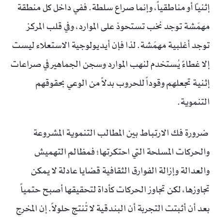
إثنياً أو مناطقياً، وإنما صراع سلطة. ففي داخل كل منطقة
مهمّشة توجد نخب تستحوذ على الموارد، وفي قلب المركز
توجد أغلبية مهمّشة. لذا فإن أيديولوجية الاستعلاء ليست
إلا غطاءً يُستخدم لنهب الموارد وسجن الجماهير في صراعات
إثنية تجعلهم وقوداً للحروب بدلاً من الوعي بحقوقهم
التنموية.
ضرورة فك الارتباط بين المطالب التنموية المشروعة
والحركات المسلحة التي احتكرتها؛ فمظالم التهميش
والعدالة وإزالة الفوارق الثقافية قضايا عادلة لا يمكن
تجاوزها، لكن تجاوز الحركات كأداة لتحقيقها أصبح حتمياً
بعد أن أثبتت التجربة أن البندقية لا تُنتج حلولاً. إن المخرج