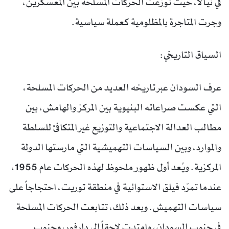
في نيالا، حيث توزّعت الحركات المسلحة بين المعسكرين،
وجرت المتاجرة بالمظلومية كعملة سياسية.
السياق التاريخي:
عرف السودان عبر تاريخه العديد من الحركات المسلحة،
التي عكست صراعاته البنيوية بين المركز والهامش، بين
مطالب العدالة الاجتماعية والتوزيع غير المتكافئ للسلطة
والموارد، وبين السياسات التهميشية التي مارستها الدولة
المركزية. ويُعد أول ظهور ملحوظ لهذه الحركات عام 1955،
عندما تمرّد فيلق الاستوائية في منطقة توريت، احتجاجاً على
سياسات التهميش. وبعد ذلك، تتابعت الحركات المسلحة
في جنوب السودان، وامتدت لاحقاً إلى دارفور، وجنوب