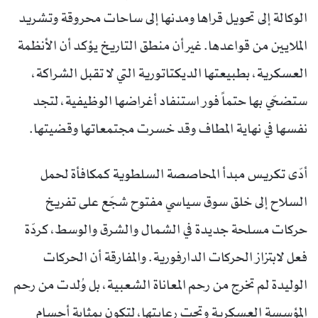
الوكالة إلى تحويل قراها ومدنها إلى ساحات محروقة وتشريد
الملايين من قواعدها. غير أن منطق التاريخ يؤكد أن الأنظمة
العسكرية، بطبيعتها الديكتاتورية التي لا تقبل الشراكة،
ستضحّي بها حتماً فور استنفاد أغراضها الوظيفية، لتجد
نفسها في نهاية المطاف وقد خسرت مجتمعاتها وقضيتها.
أدّى تكريس مبدأ المحاصصة السلطوية كمكافأة لحمل
السلاح إلى خلق سوق سياسي مفتوح شجّع على تفريخ
حركات مسلحة جديدة في الشمال والشرق والوسط، كردّة
فعل لابتزاز الحركات الدارفورية. والمفارقة أن الحركات
الوليدة لم تخرج من رحم المعاناة الشعبية، بل وُلدت من رحم
المؤسسة العسكرية وتحت رعايتها، لتكون بمثابة أجسام