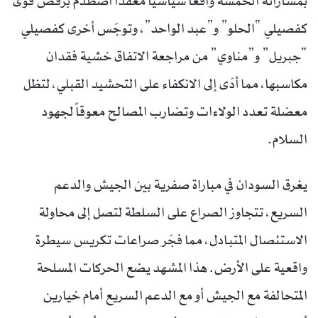
بمساراته الخمسة واقعاً سياسياً معقّداً اصطدم برفض قوى
كفصيلي “الحلو” و”عبد الواحد”، وتوجّس أخرى كفصيلي
“جبريل” و”مناوي” من مراجعة الاتفاق خشية فقدان
مكاسبها، مما أدّى إلى الانكفاء على التحشيد القبلي، لتظل
معضلة تعدد الولاءات وتضارب المصالح معوقاً لجهود
السلام.
يغرق السودان في مباراة صفرية بين الجيش والدعم
السريع، تتجاوز الصراع على السلطة لتصل إلى محاولة
الاستئصال المتبادل، مما فجّر صراعات تكريس سيطرة
واقعية على الأرض. هذا المشهد يضع الحركات المسلحة
المتحالفة مع الجيش أو مع الدعم السريع أمام خيارين