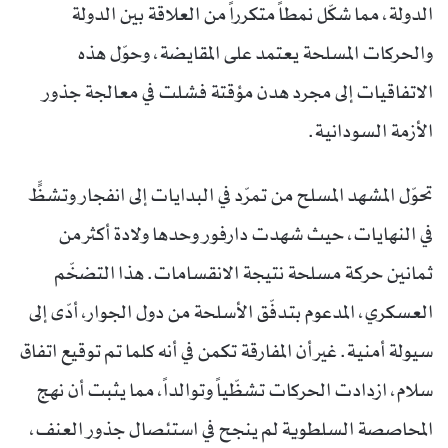
الدولة، مما شكّل نمطاً متكرراً من العلاقة بين الدولة
والحركات المسلحة يعتمد على المقايضة، وحوّل هذه
الاتفاقيات إلى مجرد هدن مؤقتة فشلت في معالجة جذور
الأزمة السودانية.
تحوّل المشهد المسلح من تمرّد في البدايات إلى انفجار وتشظٍّ
في النهايات، حيث شهدت دارفور وحدها ولادة أكثر من
ثمانين حركة مسلحة نتيجة الانقسامات. هذا التضخّم
العسكري، المدعوم بتدفّق الأسلحة من دول الجوار، أدّى إلى
سيولة أمنية. غير أن المفارقة تكمن في أنه كلما تم توقيع اتفاق
سلام، ازدادت الحركات تشظّياً وتوالداً، مما يثبت أن نهج
المحاصصة السلطوية لم ينجح في استئصال جذور العنف،