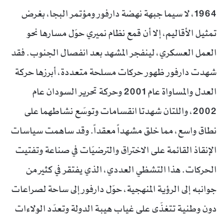
1964، لا سيما جبهة نهضة دارفور ومؤتمر البجا، بغرض
تمثيل الأقاليم، إلا أن قمع نظام نميري حوّل مسارها نحو
العمل العسكري، لينفجر المشهد بعد انفصال الجنوب. فقد
شهدت دارفور ظهور حركات مسلحة متعددة، أبرزها حركة
العدل والمساواة عام 2001 وحركة تحرير السودان عام
2002، واللتان شهدتا انقسامات وتوسّع نشاطهما على
نطاق واسع، مما خلق مشهداً معقداً. وقد ساهمت سياسات
الإنقاذ القائمة على الاختراق والترضيّات في صناعة وتفتيت
الحركات. هذا التشظي العددي، الذي يفتقر في كثير من
جوانبه إلى الرؤية المنهجية، حوّل دارفور إلى ساحة لصراعات
دون وطنية تتغذّى على غياب هيبة الدولة وتعدّد الولاءات