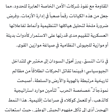
المقاومة مع نفوذ شركات الأمن الخاصة العابرة للحدود، مما
جعل من هذه الكيانات رقماً صعباً في إدارة الأزمات، وفرض
ضرورة ملحّة لتحليل هياكلها التنظيمية وأنماط تفاعلاتها
العسكرية لتقييم مدى قدرتها على الاستمرار كأدوات بديلة
أو موازية للجيوش النظامية في صياغة موازين القوى.
في ذات النسق، يبرز تحوّل السودان إلى مختبر حي للتداخل
الجيوسياسي؛ فبينما تقاتل الحركات انطلاقاً من مظالم
تاريخية مرتبطة بالهوية والأرض والسلطة، أصبحت
نموذجاً لـ”خصخصة الحرب” لتأمين موارد استراتيجية
كالذهب، أو للعمل كوكلاء في صراعات إقليمية. هذا النمط
الهجين أدّى إلى تآكل مفهوم الجيش الوطني، حيث استعانت