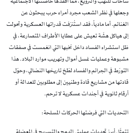
ساحات للنهب والترويع، مما أفقدها حاضنتها الاجتماعية
وجعلها في نظر الشعب مجرد أمراء حرب يبحثون عن
الغنائم. أما مادياً، فقد استُنزفت قدراتها العسكرية وتحولت
إلى هياكل هشّة تعيش على عطايا الأطراف المتصارعة، في
ظل استشراء الفساد داخل نخبها التي انغمست في صفقات
مشبوهة وعمليات غسل أموال وتهريب موارد البلاد. هذا
التورّط في الجرائم والفساد لطّخ تاريخها النضالي، وحوّل
قادتها من مشاريع قادة وطنيين إلى مطلوبين للعدالة أو
أرقام ثانوية في أجندات عسكرية لا ترحم.
التحديات التي فرضتها الحركات المسلحة:
تتمثّل أبرز تحديات عمليتي الدمج والتسريح في المعضلة