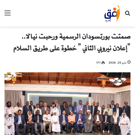
بحث عن
الق
صمتت بورتسودان الرسمية ورحبت نيالا..
“إعلان نيروبي الثاني ” خطوة على طريق السلام
مايو 25, 2026
171