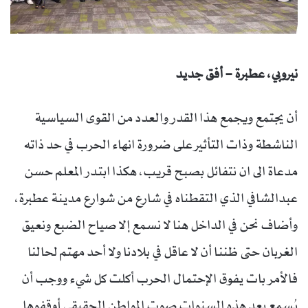
نيروبي، عطبرة – أفق جديد
أن يجتمع ويجمع هذا القدر والعدد من القوى السياسية
الناشطة وذات التأثير على ضرورة انهاء الحرب في حد ذاته
مدعاة الى ان نتفائل بصبح قريب، هكذا ابتدر المعلم حسن
عبدالشافي الذي التقطناه في شارع من شوارع مدينة عطبرة،
وأضاف نحن في الداخل هنا لا نسمع إلا صياح الضبع ونعيق
الغربان حتى ظننا أن لا عاقل في بلادنا ولا أحد مهتم لحالنا
فالأمر بات يفوق الإحتمال الحرب أكلت كل شيء ووجب أن
يُسمع بعد هذه السنوات صوت المواطن الحقيقي أوقفوها