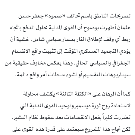
تصريحات الناطق باسم تحالف «صمود» جعفر حسن
عثمان أظهرت بوضوح أن القوى المدنية تحاول الدفع باتجاه
ربط أي وقف لإطلاق النار بمسار سياسي شامل، خشية أن
يؤدي التجميد العسكري المؤقت إلى تثبيت واقع الانقسام
الجغرافي والسياسي الحالي. وهذا يعكس مخاوف حقيقية من
سيناريوهات التقسيم أو نشوء سلطات أمر واقع دائمة.
كما أن الرهان على «الكتلة الثالثة» يكشف محاولة
لاستعادة روح ثورة ديسمبر وتوحيد القوى المدنية التي
تضررت كثيراً بفعل الانقسامات بعد سقوط نظام البشير.
لكن نجاح هذا المشروع سيعتمد على قدرة هذه القوى على