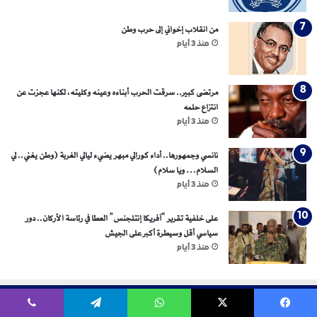
من انقلاب إخواني إلى حرب وطن
منذ 3 أيام
مرتضى كبير.. سرقت الحرب أبناءه وعينه وكليته، لكنها عجزت عن
انتزاع حلمه
منذ 3 أيام
نانسي وجمهورها.. أداء كورالي مبهر يضيء ليالي الغربة (وطن يغني.. لي
السلام… ويا سلام)
منذ 3 أيام
على خلفية تقرير “آفريكا إنتلجنس” العطا في رئاسة الأركان.. دور
سياسي أقل وسيطرة أكبر على الجيش
منذ 3 أيام
الشروط والاحكام