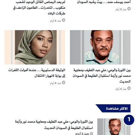
أحمد يوسف حمد… بيتٌ يشبه السودان
لم يعد الرصاص القاتل الوحيد لشعب
ر
منكوب.. المخدرات.. الطاعون الزاحف في
منذ 3 أيام
ا
طرقات البلاد
ئ
منذ 4 أيام
ي
ل
ي
ة
س
ر
ي
ة
بين الثورة والوعي: علي عبد اللطيف ومعاوية
الوثيقة الدستورية… عندما تحولت الثغرات
ف
محمد نور وأزمة استقبال الطليعة في السودان
إلى بوابة لانهيار الانتقال
ي
الحديث
منذ 4 أيام
ا
منذ 4 أيام
ل
ع
ر
الاكثر مشاهدة
ا
ق
بين الثورة والوعي: علي عبد اللطيف ومعاوية محمد نور وأزمة
*
استقبال الطليعة في السودان الحديث
منذ 3 أيام