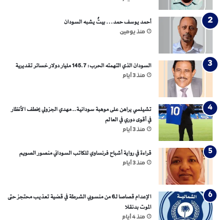
أحمد يوسف حمد… بيتٌ يشبه السودان
منذ يومين
السودان الذي التهمته الحرب: 145.7 مليار دولار خسائر تقديرية
منذ 3 أيام
تشيلسي يراهن على موهبة سودانية.. مهدي الجزولي يخطف الأنظار
في أقوى دوري في العالم
منذ 3 أيام
قراءة في رواية أشباح فرنساوي للكاتب السوداني منصور الصويم
منذ 3 أيام
الإعدام قصاصا لـ6 من منسوبي الشرطة في قضية تعذيب محتجز حتى
الموت بدنقلا
منذ 4 أيام