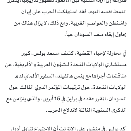
صراعه إلى أزمة منسية قبل أن تعود للظهور تدريجياً، يتكرر
النمط نفسه اليوم. فقد استهلكت الحرب على إيران
واشنطن والعواصم الغربية. ومع ذلك، لا يزال هناك من
يحاول إبقاء ملف السودان حياً.
في محاولة لإحياء القضية، كشف مسعد بولس، كبير
مستشاري الولايات المتحدة للشؤون العربية والأفريقية، عن
مناقشات أجراها مع ينس هانفيلد، السفير الألماني لدى
الولايات المتحدة، حول ترتيبات المؤتمر الدولي الثالث حول
السودان، المقرر عقده في برلين في 15 أبريل، والذي يتزامن مع
الذكرى السنوية الثالثة لاندلاع الحرب.
أكد بولس في منشور على الإنترنت أن الاجتماع تناول أدوار