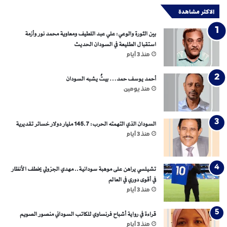
ه
الاكثر مشاهدة
ا
ر
بين الثورة والوعي: علي عبد اللطيف ومعاوية محمد نور وأزمة
استقبال الطليعة في السودان الحديث
منذ 3 أيام
أحمد يوسف حمد… بيتٌ يشبه السودان
منذ يومين
السودان الذي التهمته الحرب: 145.7 مليار دولار خسائر تقديرية
منذ 3 أيام
تشيلسي يراهن على موهبة سودانية.. مهدي الجزولي يخطف الأنظار
في أقوى دوري في العالم
منذ 3 أيام
قراءة في رواية أشباح فرنساوي للكاتب السوداني منصور الصويم
منذ 3 أيام