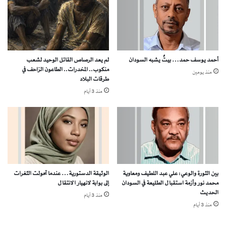
إ
ه
ن
)
س
ا
ا
ن
ل
أحمد يوسف حمد… بيتٌ يشبه السودان
لم يعد الرصاص القاتل الوحيد لشعب
ي
س
منكوب.. المخدرات.. الطاعون الزاحف في
منذ يومين
ة
ي
طرقات البلاد
م
منذ 3 أيام
ف
و
ن
ي
ة
ا
و
ر
بين الثورة والوعي: علي عبد اللطيف ومعاوية
الوثيقة الدستورية… عندما تحولت الثغرات
ح
محمد نور وأزمة استقبال الطليعة في السودان
إلى بوابة لانهيار الانتقال
ل
الحديث
منذ 3 أيام
ا
منذ 3 أيام
ل
ن