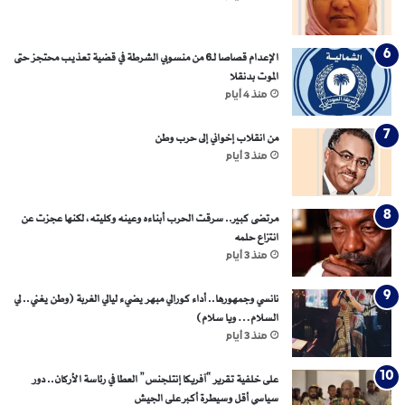
الإعدام قصاصا لـ6 من منسوبي الشرطة في قضية تعذيب محتجز حتى
الموت بدنقلا
منذ 4 أيام
من انقلاب إخواني إلى حرب وطن
منذ 3 أيام
مرتضى كبير.. سرقت الحرب أبناءه وعينه وكليته، لكنها عجزت عن
انتزاع حلمه
منذ 3 أيام
نانسي وجمهورها.. أداء كورالي مبهر يضيء ليالي الغربة (وطن يغني.. لي
السلام… ويا سلام)
منذ 3 أيام
على خلفية تقرير “آفريكا إنتلجنس” العطا في رئاسة الأركان.. دور
سياسي أقل وسيطرة أكبر على الجيش