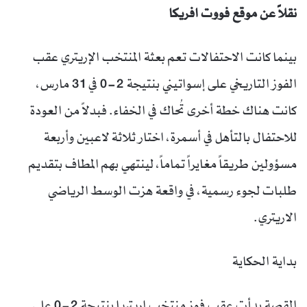
نقلاً عن موقع فووت افريكا
بينما كانت الاحتفالات تعم بعثة المنتخب الإريتري عقب
الفوز التاريخي على إسواتيني بنتيجة 2-0 في 31 مارس،
كانت هناك خطة أخرى تُحاك في الخفاء. فبدلاً من العودة
للاحتفال بالتأهل في أسمرة، اختار ثلاثة لاعبين وأربعة
مسؤولين طريقاً مغايراً تماماً، لينتهي بهم المطاف بتقديم
طلبات لجوء رسمية، في واقعة هزت الوسط الرياضي
الاريتري.
بداية الحكاية
القصة بدأت عقب فوز منتخب إريتريا بنتيجة 2-0 على