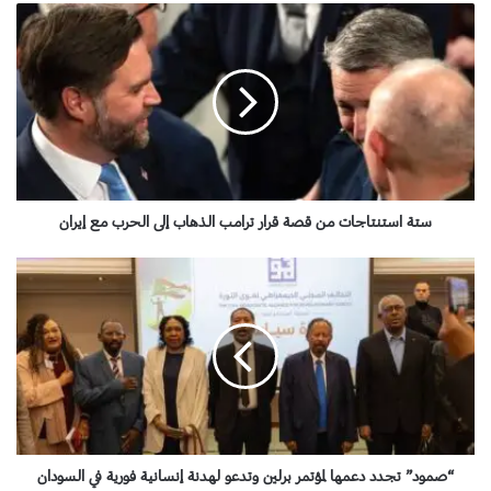
س
ت
ة
ا
س
ت
ن
ت
ا
ج
ستة استنتاجات من قصة قرار ترامب الذهاب إلى الحرب مع إيران
ا
ت
“
م
ص
ن
م
ق
و
ص
د
ة
”
ق
ت
ر
ج
ا
د
ر
د
“صمود” تجدد دعمها لمؤتمر برلين وتدعو لهدنة إنسانية فورية في السودان