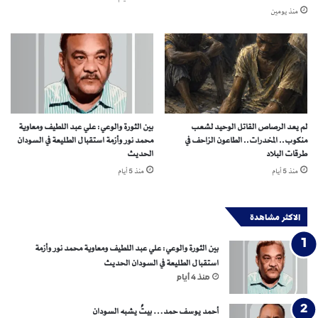
ل
منذ يومين
ي
ه
ر
د
ا
ن
ن
ة
إ
ن
س
ا
لم يعد الرصاص القاتل الوحيد لشعب
بين الثورة والوعي: علي عبد اللطيف ومعاوية
ن
منكوب.. المخدرات.. الطاعون الزاحف في
محمد نور وأزمة استقبال الطليعة في السودان
ي
طرقات البلاد
الحديث
ة
منذ 5 أيام
منذ 5 أيام
ف
و
ر
الاكثر مشاهدة
ي
ة
بين الثورة والوعي: علي عبد اللطيف ومعاوية محمد نور وأزمة
ف
استقبال الطليعة في السودان الحديث
ي
منذ 4 أيام
ا
ل
أحمد يوسف حمد… بيتٌ يشبه السودان
س