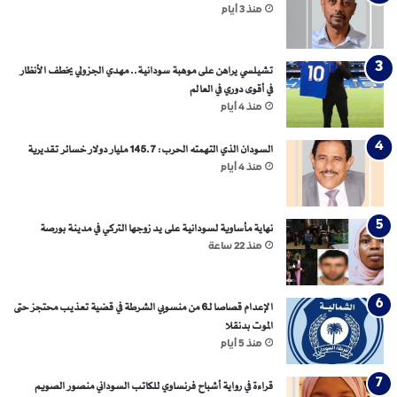
و
منذ 3 أيام
د
ا
ن
تشيلسي يراهن على موهبة سودانية.. مهدي الجزولي يخطف الأنظار
في أقوى دوري في العالم
منذ 4 أيام
السودان الذي التهمته الحرب: 145.7 مليار دولار خسائر تقديرية
منذ 4 أيام
نهاية مأساوية لسودانية على يد زوجها التركي في مدينة بورصة
منذ 22 ساعة
الإعدام قصاصا لـ6 من منسوبي الشرطة في قضية تعذيب محتجز حتى
الموت بدنقلا
منذ 5 أيام
قراءة في رواية أشباح فرنساوي للكاتب السوداني منصور الصويم