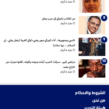
منذ 4 أيام
من انقلاب إخواني إلى حرب وطن
منذ 4 أيام
نانسي وجمهورها.. أداء كورالي مبهر يضيء ليالي الغربة (وطن يغني.. لي
السلام… ويا سلام)
منذ 4 أيام
مرتضى كبير.. سرقت الحرب أبناءه وعينه وكليته، لكنها عجزت عن
انتزاع حلمه
منذ 4 أيام
الشروط والاحكام
من نحن
هيئة التحرير