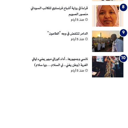
قراءة في رواية أشباح فرنساوي للكاتب السوداني
منصور الصويم
منذ 5 أيام
الدامر تنتفض في وجه “الطاعون”
منذ 5 أيام
نانسي وجمهورها.. أداء كورالي مبهر يضيء ليالي
الغربة (وطن يغني.. لي السلام… ويا سلام)
منذ 5 أيام