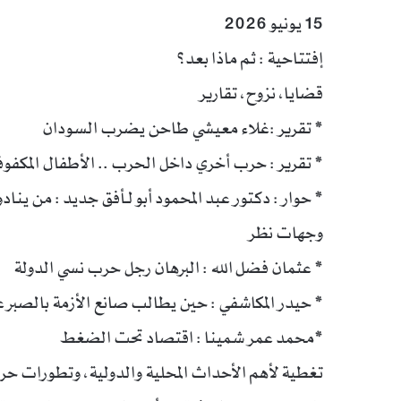
15 يونيو 2026
إفتتاحية : ثم ماذا بعد؟
قضايا، نزوح، تقارير
* تقرير :غلاء معيشي طاحن يضرب السودان
* تقرير : حرب أخري داخل الحرب .. الأطفال المكفوف
* حوار : دكتور عبد المحمود أبو لـأفق جديد : من ي
وجهات نظر
* عثمان فضل الله : البرهان رجل حرب نسي الدولة
* حيدر المكاشفي : حين يطالب صانع الأزمة بالصبر عل
*محمد عمر شمينا : اقتصاد تحت الضغط
تغطية لأهم الأحداث المحلية والدولية، وتطورات ح