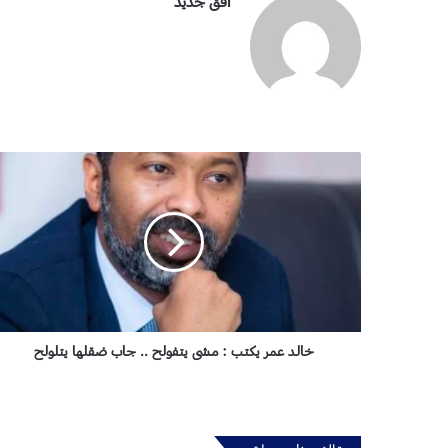
أفق جديد
خ
ا
ل
د
ع
م
ر
ي
ك
ت
خالد عمر يكتب : مشى يتفولح .. جاب ضقلها يتلولح
ب
:
م
ش