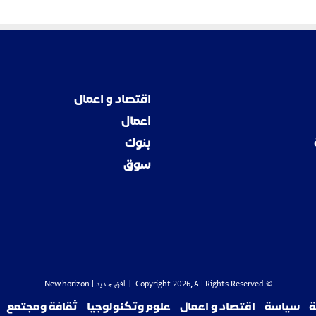
ع
«
ق
ا
ن
و
ن
اقتصاد و اعمال
ا
ل
اعمال
س
بنوك
ل
ا
سوق
م
ف
ي
ا
ل
س
و
د
© Copyright 2026, All Rights Reserved |
افق جديد
| New horizon
ا
ة
سياسة
اقتصاد و اعمال
علوم وتكنولوجيا
ثقافة ومجتمع
ن