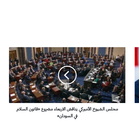
م
ج
ل
س
ا
ل
ش
ي
و
خ
مجلس الشيوخ الأميركي يناقش الاربعاء مشروع «قانون السلام
ا
في السودان»
ل
أ
م