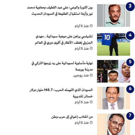
بين الثورة والوعي: علي عبد اللطيف ومعاوية محمد
نور وأزمة استقبال الطليعة في السودان الحديث
منذ 5 أيام
تشيلسي يراهن على موهبة سودانية.. مهدي
الجزولي يخطف الأنظار في أقوى دوري في العالم
منذ 5 أيام
نهاية مأساوية لسودانية على يد زوجها التركي في
مدينة بورصة
منذ يومين
السودان الذي التهمته الحرب: 145.7 مليار دولار
خسائر تقديرية
منذ 5 أيام
من انقلاب إخواني إلى حرب وطن
منذ 5 أيام