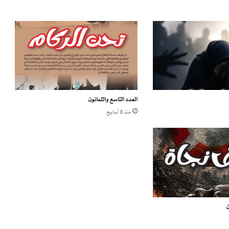
ي
ر
ك
ي
ي
ن
ا
ق
ش
العدد التاسع والثمانون
ا
ل
منذ 3 أسابيع
ا
ر
ب
ع
ا
ء
م
ش
ن
ر
و