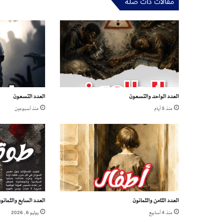
مقالات ذات صلة
ى
ي
ت
ف
و
ل
ح
.
.
العدد الواحد والتسعون
العدد التسعون
ج
ا
منذ 5 أيام
منذ أسبوعين
ب
ض
ق
ل
ه
ا
ي
ت
العدد الثامن والثمانون
العدد السابع والثمانو
ل
و
منذ 4 أسابيع
يوليو 6, 2026