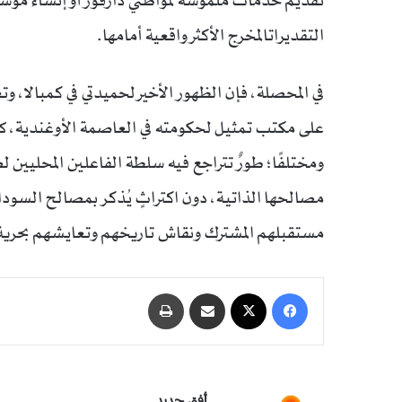
تقديم خدمات ملموسة لمواطني دارفور أو إنشاء مؤ
التقديراتالمخرج الأكثر واقعية أمامها.
في المحصلة، فإن الظهور الأخير لحميدتي في كمبالا، 
على مكتب تمثيل لحكومته في العاصمة الأوغندية، ك
ومختلفًا؛ طورٌ تتراجع فيه سلطة الفاعلين المحليين 
مصالحها الذاتية، دون اكتراثٍ يُذكر بمصالح السود
مستقبلهم المشترك ونقاش تاريخهم وتعايشهم بحرية
فيسبوك
‫X
مشاركة عبر البريد
طباعة
أفق جديد