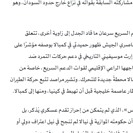
اركته السابقة بقواته في نزاع خارج حدود السودان، وهو
 السريع سرعان ما قاد الجدل إلى زاوية أخرى، تتعلق
اصري الجيش ظهور حميدتي في كمبالا بوصفه مؤشرًا على
ى إرث موسيفيني التاريخي في دعم حركات التمرد ضد
جهها الراعي الإقليمي لقوات الدعم السريع، خاصة من
مبالا محطةً جديدة للتحرك. وتشير مراصد تتبع حركة الطيران
ار عاصمة خليجية قبل أن تهبط في كينيا، ومنها إلى كمبالا.
»، الذي لم يتمكن من إحراز تقدم عسكري يُذكر، بل
كومته الموازية في نيالا لم تنجح في نيل اعتراف دولي أو