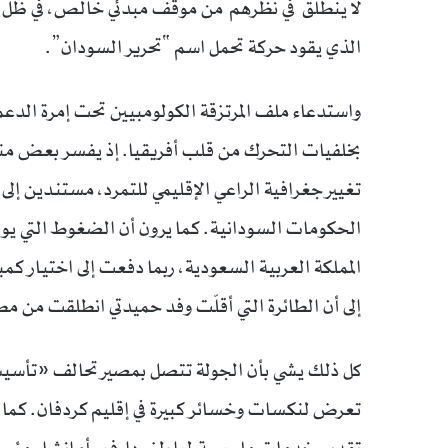
لا ينطلق في نظرهم من موقف مبدئي خالص، في ظل مش
الذي يقود حركة تحمل اسم “تحرير السودان”.
واستدعاء ملف المرتزقة الكولومبيين تحت إمرة الدعم
بخلفيات التحرك من قلب أفريقيا. إذ يفسر بعض من
تغيير جغرافية الراعي الإقليمي للتمرد، مستندين إل
الحكومات السودانية. كما يرون أن الضغوط التي يوا
المملكة العربية السعودية، ربما دفعت إلى اختيار ك
إلى أن الطائرة التي أقلّت وفد حميدتي انطلقت من مط
كل ذلك يشي بأن الجولة تتصل بمصير تحالف «تأسيس
تعرض لنكسات وخسائر كبيرة في إقليم كردفان. كما أن ح