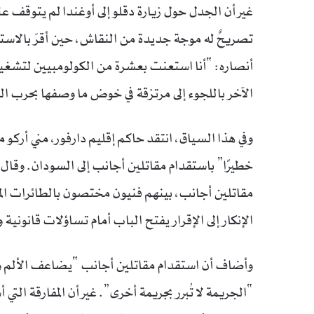
غير أن الجدل حول زيارة دقلو إلى أوغندا لم يتوقف ع
تصريحٌ له موجة جديدة من النقاش، حين أقرّ بالاستعا
أنصاره: “أنا استعنت بعشرة من الكولومبيين لتشغيل
الآخر باللجوء إلى مرتزقة في خوض ما وصفها بحرب ا
وفي هذا السياق، انتقد حاكم إقليم دارفور، مني أركو من
خطيرًا” باستقدام مقاتلين أجانب إلى السودان. وقال
مقاتلين أجانب، بينهم فنيون مختصون بالطائرات الم
الإنكار إلى الإقرار يفتح الباب أمام تساؤلات قانوني
وأضاف أن استقدام مقاتلين أجانب “يضاعف الألم و
“الجريمة لا تُبرر بجريمة أخرى”. غير أن المفارقة التي 