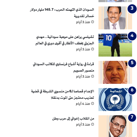
السودان الذي التهمته الحرب: 145.7 مليار دولار
خسائر تقديرية
منذ 3 أيام
تشيلسي يراهن على موهبة سودانية.. مهدي
الجزولي يخطف الأنظار في أقوى دوري في العالم
منذ 3 أيام
قراءة في رواية أشباح فرنساوي للكاتب السوداني
منصور الصويم
منذ 3 أيام
الإعدام قصاصا لـ6 من منسوبي الشرطة في قضية
تعذيب محتجز حتى الموت بدنقلا
منذ 4 أيام
من انقلاب إخواني إلى حرب وطن
منذ 3 أيام