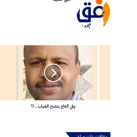
و
ف
ي
ا
ل
ق
ا
ع
ي
ت
وفي القاع يتضح الغياب ..!؟
ض
ح
ا
ل