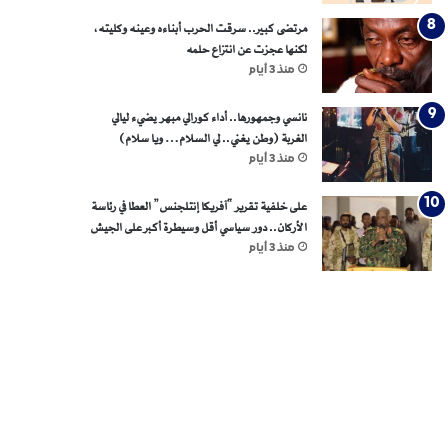
مرتضى كبير.. سرقت الحرب أبناءه وعينه وكليته،
لكنها عجزت عن انتزاع حلمه
منذ 3 أيام
نانسي وجمهورها.. أداء كورالي مبهر يضيء ليالي
الغربة (وطن يغني.. لي السلام… ويا سلام)
منذ 3 أيام
على خلفية تقرير “آفريكا إنتلجنس” العطا في رئاسة
الأركان.. دور سياسي أقل وسيطرة أكبر على الجيش
منذ 3 أيام