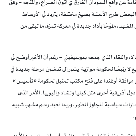
مة عن واقع السودان الغارق في أتون الصراع، والمتجه – وفق
البعض طرح الأسئلة بصيغ مختلفة، يتردد في الأوساط
المشهد، ملوّحًا بأداة جديدة في معركة تمزق ما تبقى من
 واللقاء الذي جمعه بموسيفيني – رغم أن الأخير أوضح في
ع لا رئيسًا لحكومة موازية يشير إلى تدشين مرحلة جديدة في
ن موافقة أوغندا على فتح مكتب تمثيل لحكومة «تأسيس»
ل أفريقية أخرى مثل كينيا وتشاد وإثيوبيا. الأمر الذي
ارات سياسية تتجاوز المظهر، وربما تعيد رسم مشهدٍ شبيه
.
 اعتبرت وزارة الخارجية السودانية، في بيان صادر يوم الأحد،