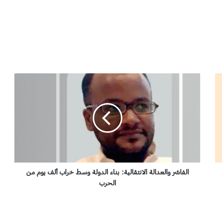
ا
ل
ف
ا
ش
ر
و
ا
ل
ع
الفاشر والعدالة الانتقالية: بناء الدولة وسط خراب ألف يوم من
د
الحرب
ا
ل
ة