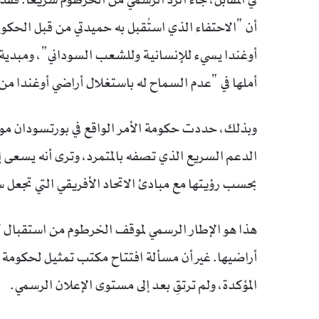
أن “الاحتفاء الذي استُقبل به حميدتي من قبل الحكو
أوغندا يسيء للإنسانية وللشعب السوداني”، ومبدية 
أملها في “عدم السماح له باستغلال أراضي أوغندا من 
وبذلك، حددت حكومة الأمر الواقع في بورتسودان موق
الدعم السريع الذي تصفه بالمتمرد، وترى أنه يسعى 
بحسب رؤيتها مع مبادئ الاتحاد الأفريقي التي تجعل سي
هذا هو الإطار الرسمي لموقف الخرطوم من استقبال ك
أراضيها. غير أن مسألة افتتاح مكتب تمثيل لحكومة «
المؤكدة، ولم ترتقِ بعد إلى مستوى الإعلان الرسمي.