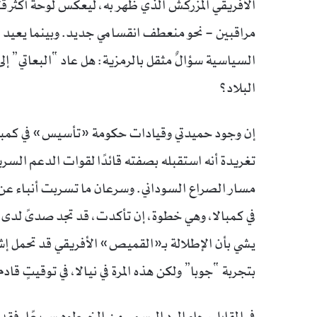
الأفريقي المزركش الذي ظهر به، ليعكس لوحة أكثر قتا
مراقبين – نحو منعطف انقسامي جديد. وبينما يعيد 
السياسية سؤالٌ مثقل بالرمزية: هل عاد “البعاتي” إلى 
البلاد؟
إن وجود حميدتي وقيادات حكومة «تأسيس» في كمبالا،
تغريدة أنه استقبله بصفته قائدًا لقوات الدعم السري
مسار الصراع السوداني. وسرعان ما تسربت أنباء ع
في كمبالا، وهي خطوة، إن تأكدت، قد تجد صدىً لدى دو
يشي بأن الإطلالة بـ«القميص» الأفريقي قد تحمل إش
بتجربة “جوبا” ولكن هذه المرة في نيالا، في توقيتٍ قادم
في المقابل، جاء الرد الرسمي من الخرطوم سريعًا. فقد