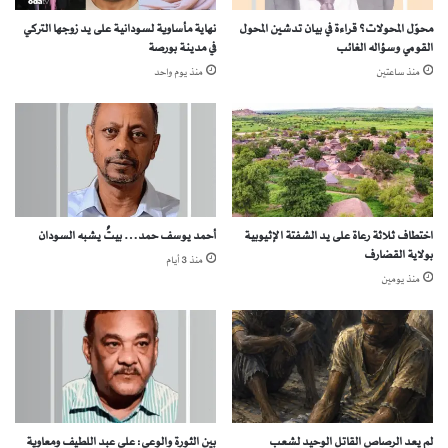
ي
محوّل المحولات؟ قراءة في بيان تدشين المحول
نهاية مأساوية لسودانية على يد زوجها التركي
ص
القومي وسؤاله الغائب
في مدينة بورصة
ح
م
منذ ساعتين
منذ يوم واحد
د
ا
ن
أ
م
ق
اختطاف ثلاثة رعاة على يد الشفتة الإثيوبية
أحمد يوسف حمد… بيتٌ يشبه السودان
م
بولاية القضارف
منذ 3 أيام
ي
منذ يومين
ص
ا
ل
س
و
د
ا
ن
لم يعد الرصاص القاتل الوحيد لشعب
بين الثورة والوعي: علي عبد اللطيف ومعاوية