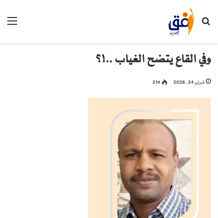
بحث عن
الق
وفي القاع يتضح الغياب ..!؟
فبراير 24, 2026
214