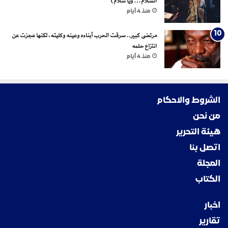
السلام… ويا سلام)
منذ 4 أيام
مرتضى كبير.. سرقت الحرب أبناءه وعينه وكليته، لكنها عجزت عن
انتزاع حلمه
منذ 4 أيام
الشروط والاحكام
من نحن
هيئة التحرير
اتصل بنا
المجلة
الكتاب
اخبار
تقارير