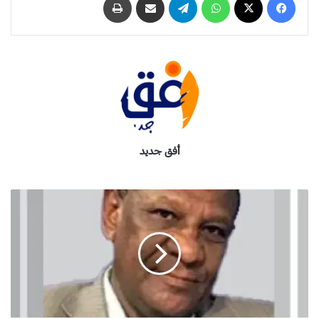
أفق جديد
ا
ل
ج
ي
ش
ب
ي
ن
ا