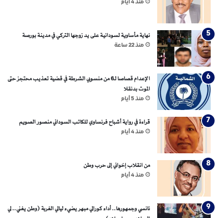
منذ 4 أيام
نهاية مأساوية لسودانية على يد زوجها التركي في مدينة بورصة
منذ 22 ساعة
الإعدام قصاصا لـ6 من منسوبي الشرطة في قضية تعذيب محتجز حتى
الموت بدنقلا
منذ 5 أيام
قراءة في رواية أشباح فرنساوي للكاتب السوداني منصور الصويم
منذ 4 أيام
من انقلاب إخواني إلى حرب وطن
منذ 4 أيام
نانسي وجمهورها.. أداء كورالي مبهر يضيء ليالي الغربة (وطن يغني.. لي