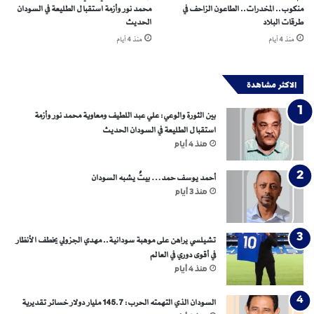
منكوب.. المخدرات.. الطاعون الزاحف في
محمد نور وأزمة استقبال الطليعة في السودان
طرقات البلاد
الحديث
منذ 4 أيام
منذ 4 أيام
الاكثر مشاهدة
بين الثورة والوعي: علي عبد اللطيف ومعاوية محمد نور وأزمة
استقبال الطليعة في السودان الحديث
منذ 4 أيام
أحمد يوسف حمد… بيتٌ يشبه السودان
منذ 3 أيام
تشيلسي يراهن على موهبة سودانية.. مهدي الجزولي يخطف الأنظار
في أقوى دوري في العالم
منذ 4 أيام
السودان الذي التهمته الحرب: 145.7 مليار دولار خسائر تقديرية