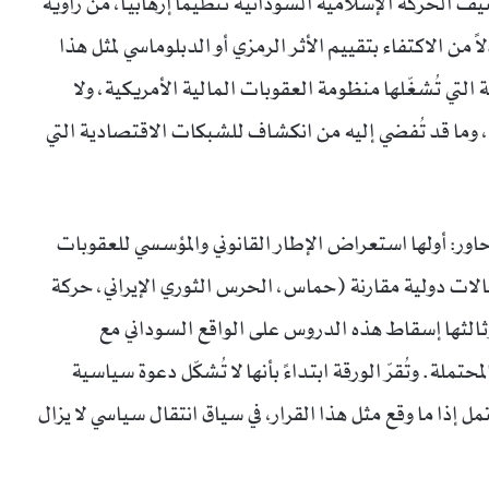
يف الحركة الإسلامية السودانية تنظيماً إرهابياً، من زاوية
 من الاكتفاء بتقييم الأثر الرمزي أو الدبلوماسي لمثل هذا
التي تُشغّلها منظومة العقوبات المالية الأمريكية، ولا
ما عبر مكتب مراقبة الأصول الأجنبية (OFAC)، وما قد تُفضي إليه من انكشاف للشبكات الاقتصادية التي
ة محاور: أولها استعراض الإطار القانوني والمؤسسي للعقوبات
 حالات دولية مقارنة (حماس، الحرس الثوري الإيراني، حركة
ثها إسقاط هذه الدروس على الواقع السوداني مع
تملة. وتُقرّ الورقة ابتداءً بأنها لا تُشكّل دعوة سياسية
ل إذا ما وقع مثل هذا القرار، في سياق انتقال سياسي لا يزال