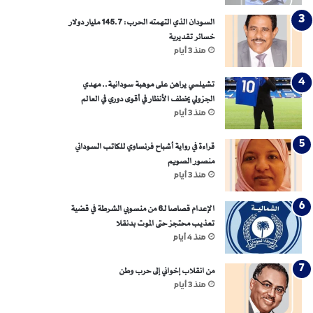
السودان الذي التهمته الحرب: 145.7 مليار دولار
خسائر تقديرية
منذ 3 أيام
تشيلسي يراهن على موهبة سودانية.. مهدي
الجزولي يخطف الأنظار في أقوى دوري في العالم
منذ 3 أيام
قراءة في رواية أشباح فرنساوي للكاتب السوداني
منصور الصويم
منذ 3 أيام
الإعدام قصاصا لـ6 من منسوبي الشرطة في قضية
تعذيب محتجز حتى الموت بدنقلا
منذ 4 أيام
من انقلاب إخواني إلى حرب وطن
منذ 3 أيام