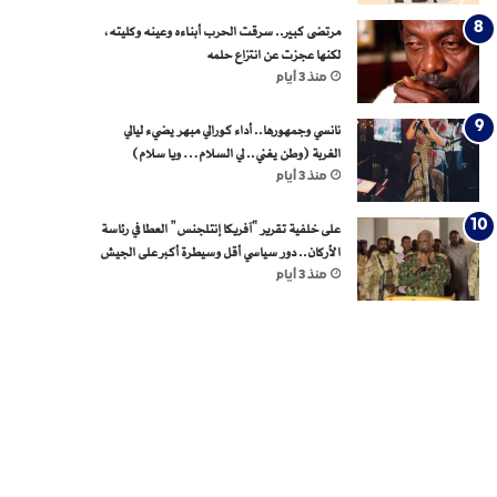
مرتضى كبير.. سرقت الحرب أبناءه وعينه وكليته،
لكنها عجزت عن انتزاع حلمه
منذ 3 أيام
نانسي وجمهورها.. أداء كورالي مبهر يضيء ليالي
الغربة (وطن يغني.. لي السلام… ويا سلام)
منذ 3 أيام
على خلفية تقرير “آفريكا إنتلجنس” العطا في رئاسة
الأركان.. دور سياسي أقل وسيطرة أكبر على الجيش
منذ 3 أيام