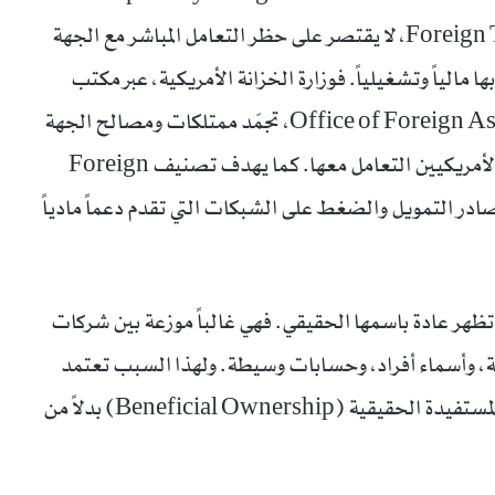
(SDGT) أو Foreign Terrorist Organization (FTO)، لا يقتصر على حظر التعامل المباشر مع الجهة
ا مالياً وتشغيلياً. فوزارة الخزانة الأمريكية، عبر مكتب
مراقبة الأصول الأجنبية Office of Foreign Assets Control (OFAC)، تجمّد ممتلكات ومصالح الجهة
المدرجة الواقعة ضمن الولاية الأمريكية وتحظر على الأمريكيين التعامل معها. كما يهدف تصنيف Foreign
Terrorist) إلى تجفيف مصادر التمويل والضغط على الشبكات التي تقدم دعماً مادياً
ا تظهر عادة باسمها الحقيقي. فهي غالباً موزعة بين شركات
ية، وأسماء أفراد، وحسابات وسيطة. ولهذا السبب تعتمد
أنظمة الامتثال المصرفي الحديثة على مفهوم الملكية المستفيدة الحقيقية (Beneficial Ownership) بدلاً من