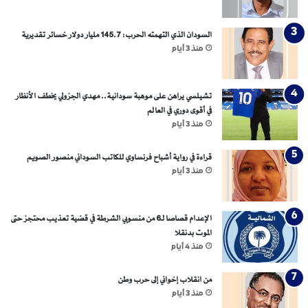
م
ي
ة
السودان الذي التهمته الحرب: 145.7 مليار دولار خسائر تقديرية
و
منذ 3 أيام
د
ع
و
تشيلسي يراهن على موهبة سودانية.. مهدي الجزولي يخطف الأنظار
ا
في أقوى دوري في العالم
ت
منذ 3 أيام
ل
ا
قراءة في رواية أشباح فرنساوي للكاتب السوداني منصور الصويم
م
منذ 3 أيام
ت
ح
ا
الإعدام قصاصا لـ6 من منسوبي الشرطة في قضية تعذيب محتجز حتى
ن
الموت بدنقلا
ا
منذ 4 أيام
ت
م
و
من انقلاب إخواني إلى حرب وطن
ح
منذ 3 أيام