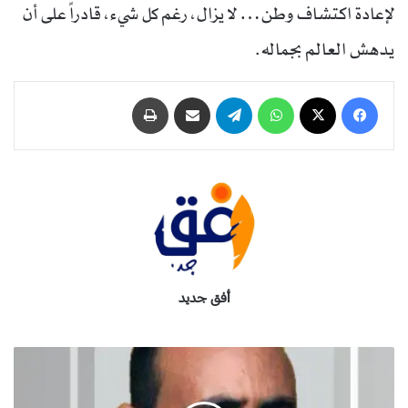
لإعادة اكتشاف وطن… لا يزال، رغم كل شيء، قادراً على أن
يدهش العالم بجماله.
فيسبوك
‫X
واتساب
تيلقرام
مشاركة عبر البريد
طباعة
أفق جديد
ف
ذ
كِّ