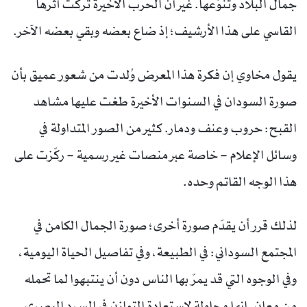
جمال البلاد وتنوّعها. غير أن الحرب الأخيرة تركت أثرها
القاسي على هذا الأرشيف؛ إذ ضاع بعضه وبقي بعضه الآخر.
يقول مخاوي إن فكرة هذا المعرض وُلدت من شعور عميق بأن
صورة السودان في السنوات الأخيرة طغت عليها مشاهد
القبح: حروب وعنف ودمار. كثير من الصور المتداولة في
وسائل الإعلام – خاصة عبر منصات غير رسمية – ركّزت على
هذا الوجه القاتم وحده.
لذلك قرر أن يقدّم صورة أخرى؛ صورة الجمال الكامن في
المجتمع السوداني: في الطبيعة، وفي تفاصيل الحياة اليومية،
وفي الوجوه التي قد يمرّ بها الناس دون أن ينتبهوا لما تحمله
من معانٍ. إنها محاولة لاستعادة التوازن في السرد البصري