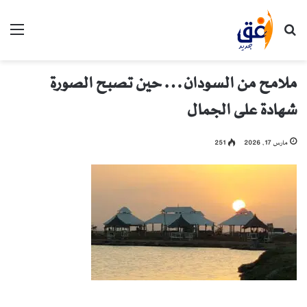
بحث عن
الق
ملامح من السودان… حين تصبح الصورة
شهادة على الجمال
مارس 17, 2026
251