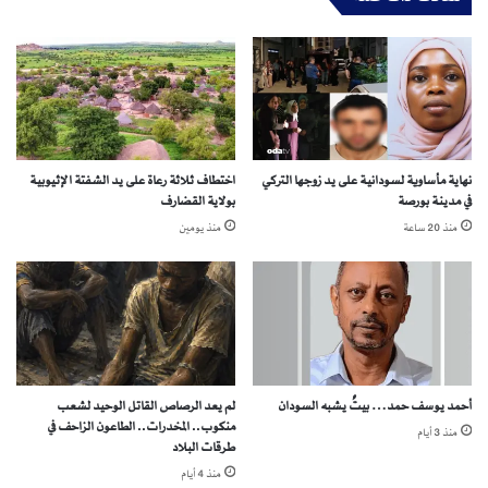
ن
و
ق
د
ا
ا
ذ
ن
ط
ي
ل
ي
ا
ن
ب
نهاية مأساوية لسودانية على يد زوجها التركي
اختطاف ثلاثة رعاة على يد الشفتة الإثيوبية
ا
في مدينة بورصة
بولاية القضارف
ل
ش
منذ 20 ساعة
منذ يومين
ه
ا
د
ة
ا
ل
س
أحمد يوسف حمد… بيتٌ يشبه السودان
لم يعد الرصاص القاتل الوحيد لشعب
و
منكوب.. المخدرات.. الطاعون الزاحف في
منذ 3 أيام
د
طرقات البلاد
ا
منذ 4 أيام
ن