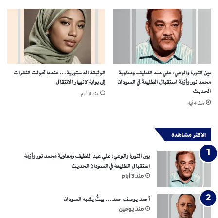
ي
ة
:
ت
ح
ذ
ي
بين الثورة والوعي: علي عبد اللطيف ومعاوية
الوثيقة الدستورية… عندما تحولت الثغرات
ر
محمد نور وأزمة استقبال الطليعة في السودان
إلى بوابة لانهيار الانتقال
ا
الحديث
منذ 4 أيام
ت
منذ 4 أيام
م
ن
ك
الاكثر مشاهدة
ا
ر
بين الثورة والوعي: علي عبد اللطيف ومعاوية محمد نور وأزمة
ث
استقبال الطليعة في السودان الحديث
ة
منذ 3 أيام
ت
ع
أحمد يوسف حمد… بيتٌ يشبه السودان
ل
منذ يومين
ي