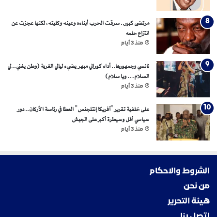
د
ة
و
مرتضى كبير.. سرقت الحرب أبناءه وعينه وكليته، لكنها عجزت عن
آ
انتزاع حلمه
م
منذ 3 أيام
ن
ة
نانسي وجمهورها.. أداء كورالي مبهر يضيء ليالي الغربة (وطن يغني.. لي
السلام… ويا سلام)
منذ 3 أيام
على خلفية تقرير “آفريكا إنتلجنس” العطا في رئاسة الأركان.. دور
سياسي أقل وسيطرة أكبر على الجيش
منذ 3 أيام
الشروط والاحكام
من نحن
هيئة التحرير
اتصل بنا