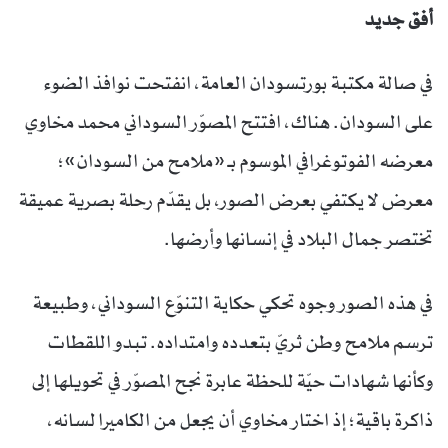
أفق جديد
في صالة مكتبة بورتسودان العامة، انفتحت نوافذ الضوء
على السودان. هناك، افتتح المصوّر السوداني محمد مخاوي
معرضه الفوتوغرافي الموسوم بـ «ملامح من السودان»؛
معرض لا يكتفي بعرض الصور، بل يقدّم رحلة بصرية عميقة
تختصر جمال البلاد في إنسانها وأرضها.
في هذه الصور وجوه تحكي حكاية التنوّع السوداني، وطبيعة
ترسم ملامح وطن ثريّ بتعدده وامتداده. تبدو اللقطات
وكأنها شهادات حيّة للحظة عابرة نجح المصوّر في تحويلها إلى
ذاكرة باقية؛ إذ اختار مخاوي أن يجعل من الكاميرا لسانه،