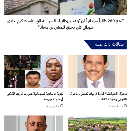
.
0
م
ط
د
ا
م
ل
"منع 280 طالباً سودانياً لن 'ينقذ بريطانيا'.. السياسة التي تناست كرم حلاق
ر
ب
سوداني كان يحلق للمشردين مجاناً"
ه
اً
س
مقالات ذات صلة
و
د
ا
ن
ي
اً
ل
ن
محوّل المحولات؟ قراءة في بيان تدشين المحول
نهاية مأساوية لسودانية على يد زوجها التركي
'
القومي وسؤاله الغائب
في مدينة بورصة
ي
ن
منذ 4 ساعات
منذ يوم واحد
ق
ذ
ب