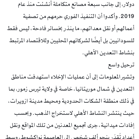
دولار، إلى جانب سبعة مصانع متكاملة أُنشئت منذ عام
2019. وأكدوا أن التنفيذ الفوري حرمهم من تصفية
أعمالهم أو نقل معداتهم، ما ينذر بخسائر فادحة، ليس فقط
للسودانيين بل أيضًا لشركائهم المحليين وللاقتصاد المرتبط
بنشاط التعدين الأهلي.
ترحيل واسع
وتشير المعلومات إلى أن عمليات الإخلاء استهدفت مناطق
التعدين في شمال موريتانيا، خاصة في ولاية تيرس زمور، بما
في ذلك منطقة الشكات الحدودية ومحيط مدينة ازويرات،
حيث ينتشر النشاط الأهلي لاستخراج الذهب. وبحسب
إفادات ميدانية، جرى تجميع المعدنين من تلك المواقع ونقل
أعداد تُقدّر بنحو ألف شخص إلى العاصمة نواكشوط، وسط