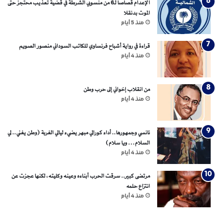
الإعدام قصاصا لـ6 من منسوبي الشرطة في قضية تعذيب محتجز حتى
ح
الموت بدنقلا
ل
ق
منذ 5 أيام
ل
ل
قراءة في رواية أشباح فرنساوي للكاتب السوداني منصور الصويم
م
منذ 4 أيام
ش
ر
د
من انقلاب إخواني إلى حرب وطن
ي
منذ 4 أيام
ن
م
ج
نانسي وجمهورها.. أداء كورالي مبهر يضيء ليالي الغربة (وطن يغني.. لي
ا
السلام… ويا سلام)
ن
منذ 4 أيام
اً
"
مرتضى كبير.. سرقت الحرب أبناءه وعينه وكليته، لكنها عجزت عن
انتزاع حلمه
منذ 4 أيام