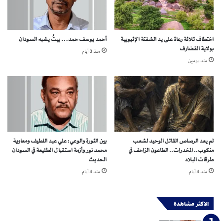
ر
ي
ط
ا
اختطاف ثلاثة رعاة على يد الشفتة الإثيوبية
أحمد يوسف حمد… بيتٌ يشبه السودان
ن
بولاية القضارف
منذ 3 أيام
ي
منذ يومين
ا
'
.
.
ا
ل
س
ي
لم يعد الرصاص القاتل الوحيد لشعب
بين الثورة والوعي: علي عبد اللطيف ومعاوية
ا
منكوب.. المخدرات.. الطاعون الزاحف في
محمد نور وأزمة استقبال الطليعة في السودان
س
طرقات البلاد
الحديث
ة
منذ 4 أيام
منذ 4 أيام
ا
ل
ت
الاكثر مشاهدة
ي
ت