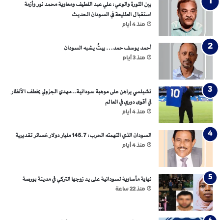
بين الثورة والوعي: علي عبد اللطيف ومعاوية محمد نور وأزمة
ن
استقبال الطليعة في السودان الحديث
ا
منذ 4 أيام
س
ت
ك
أحمد يوسف حمد… بيتٌ يشبه السودان
ر
منذ 3 أيام
م
ح
ل
تشيلسي يراهن على موهبة سودانية.. مهدي الجزولي يخطف الأنظار
ا
في أقوى دوري في العالم
ق
منذ 4 أيام
س
و
السودان الذي التهمته الحرب: 145.7 مليار دولار خسائر تقديرية
د
منذ 4 أيام
ا
ن
ي
نهاية مأساوية لسودانية على يد زوجها التركي في مدينة بورصة
ك
منذ 22 ساعة
ا
ن
ي