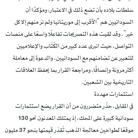
سلطات بلاده بأن تضع ذلك في الاعتبار، ومؤكدًا أن
السودانيين هم “الأقرب إلى موريتانيا ولم نرَ منهم إلا كل
خير”. وقد لقيت هذه التصريحات تفاعلًا واسعًا على منصات
التواصل، حيث انبرى عدد كبير من الكُتّاب والإعلاميين
للتعبير عن تضامنهم مع السودانيين، والدعوة إلى معاملة
أكثر مرونة وإنصافًا، ومراجعة القرار بما يحفظ العلاقات
التاريخية بين الشعبين.
استثمارات مهددة
في المقابل، حذّر متضررون من أن القرار يضع استثمارات
سودانية كبيرة على المحك، إذ يمتلك المعدنون نحو 130
موقعًا لطواحين معالجة الذهب تُقدّر قيمتها بنحو 37 مليون