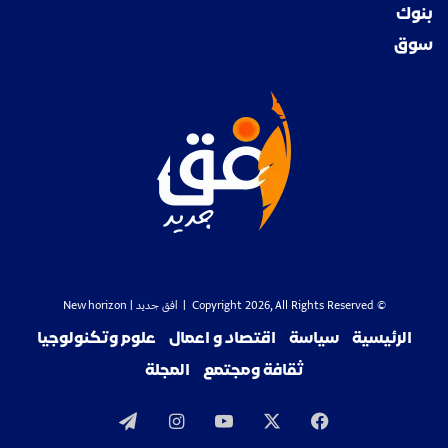
بنوك
سوق
© Copyright 2026, All Rights Reserved |
افق جديد
| New horizon
الرئيسية
سياسة
اقتصاد و اعمال
علوم وتكنولوجيا
ثقافة ومجتمع
المجلة
‫X
فيسبوك
‫YouTube
انستقرام
تيلقرام