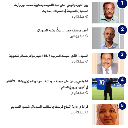
بين الثورة والوعي: علي عبد اللطيف ومعاوية محمد نور وأزمة
استقبال الطليعة في السودان الحديث
منذ 3 أيام
أحمد يوسف حمد… بيتٌ يشبه السودان
منذ يومين
السودان الذي التهمته الحرب: 145.7 مليار دولار خسائر تقديرية
منذ 3 أيام
تشيلسي يراهن على موهبة سودانية.. مهدي الجزولي يخطف الأنظار
في أقوى دوري في العالم
منذ 3 أيام
قراءة في رواية أشباح فرنساوي للكاتب السوداني منصور الصويم
منذ 3 أيام