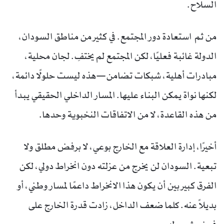
السلاح.
من ثم استعادة دور المجتمع. في كثير من مناطق السودان،
الدولة غائبة فعليًا، لكن المجتمع لم يختفِ. لجان محلية،
مبادرات أهلية، شبكات تضامن—هذه ليست حلولًا دائمة،
لكنها نواة يمكن البناء عليها. المسار الداخلي الحقيقي يبدأ
من هذه القاعدة، لا من الاتفاقات النخبوية وحدها.
أخيرًا، إدارة العلاقة مع الخارج بوعي، لا برفض مطلق ولا
تبعية. السودان لن يخرج من عزلته دون انخراط دولي، لكن
الفرق كبير بين أن يكون هذا الانخراط داعمًا لمسار وطني، أو
بديلاً عنه. كلما ضعف الداخل، زادت قدرة الخارج على