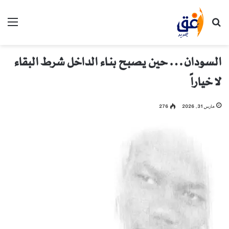
بحث عن
الق
السودان… حين يصبح بناء الداخل شرط البقاء
لا خياراً
مارس 31, 2026
276