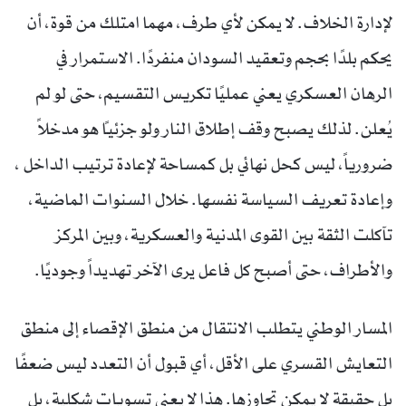
لإدارة الخلاف. لا يمكن لأي طرف، مهما امتلك من قوة، أن
يحكم بلدًا بحجم وتعقيد السودان منفردًا. الاستمرار في
الرهان العسكري يعني عمليًا تكريس التقسيم، حتى لو لم
يُعلن. لذلك يصبح وقف إطلاق النار ولو جزئياً هو مدخلاً
ضرورياً، ليس كحل نهائي بل كمساحة لإعادة ترتيب الداخل ،
وإعادة تعريف السياسة نفسها. خلال السنوات الماضية،
تآكلت الثقة بين القوى المدنية والعسكرية، وبين المركز
والأطراف، حتى أصبح كل فاعل يرى الآخر تهديداً وجوديًا.
المسار الوطني يتطلب الانتقال من منطق الإقصاء إلى منطق
التعايش القسري على الأقل، أي قبول أن التعدد ليس ضعفًا
بل حقيقة لا يمكن تجاوزها. هذا لا يعني تسويات شكلية، بل