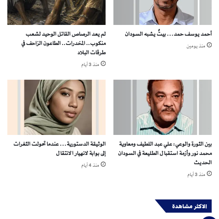
ل
ب
ل
أحمد يوسف حمد… بيتٌ يشبه السودان
لم يعد الرصاص القاتل الوحيد لشعب
ا
منكوب.. المخدرات.. الطاعون الزاحف في
منذ يومين
د
طرقات البلاد
منذ 3 أيام
بين الثورة والوعي: علي عبد اللطيف ومعاوية
الوثيقة الدستورية… عندما تحولت الثغرات
محمد نور وأزمة استقبال الطليعة في السودان
إلى بوابة لانهيار الانتقال
الحديث
منذ 4 أيام
منذ 3 أيام
الاكثر مشاهدة