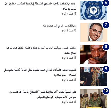
الإعدام قصاصا لـ6 من منسوبي الشرطة في قضية تعذيب محتجز حتى
الموت بدنقلا
منذ 4 أيام
من انقلاب إخواني إلى حرب وطن
منذ 3 أيام
مرتضى كبير.. سرقت الحرب أبناءه وعينه وكليته، لكنها عجزت عن
انتزاع حلمه
منذ 3 أيام
نانسي وجمهورها.. أداء كورالي مبهر يضيء ليالي الغربة (وطن يغني.. لي
السلام… ويا سلام)
منذ 3 أيام
على خلفية تقرير “آفريكا إنتلجنس” العطا في رئاسة الأركان.. دور
سياسي أقل وسيطرة أكبر على الجيش
منذ 3 أيام