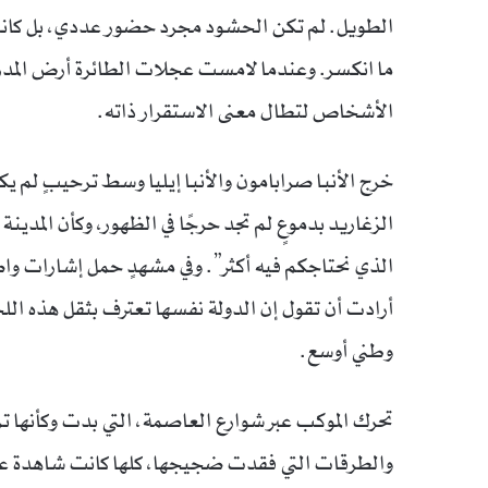
الطويل. لم تكن الحشود مجرد حضور عددي، بل كانت تع
ما انكسر. وعندما لامست عجلات الطائرة أرض المدر
الأشخاص لتطال معنى الاستقرار ذاته.
خرج الأنبا صرابامون والأنبا إيليا وسط ترحيبٍ لم يك
الزغاريد بدموعٍ لم تجد حرجًا في الظهور، وكأن المدين
الذي نحتاجكم فيه أكثر”. وفي مشهدٍ حمل إشارات و
أرادت أن تقول إن الدولة نفسها تعترف بثقل هذه اللحظ
وطني أوسع.
تحرك الموكب عبر شوارع العاصمة، التي بدت وكأنها تر
والطرقات التي فقدت ضجيجها، كلها كانت شاهدة على