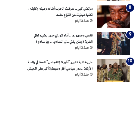
مرتضى كبير.. سرقت الحرب أبناءه وعينه وكليته،
لكنها عجزت عن انتزاع حلمه
منذ 3 أيام
نانسي وجمهورها.. أداء كورالي مبهر يضيء ليالي
الغربة (وطن يغني.. لي السلام… ويا سلام)
منذ 3 أيام
على خلفية تقرير “آفريكا إنتلجنس” العطا في رئاسة
الأركان.. دور سياسي أقل وسيطرة أكبر على الجيش
منذ 3 أيام