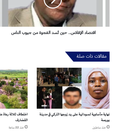
ا
د
ا
ل
إ
ف
اقتصاد الإفلاس.. حين تُسد الفجوة من جيوب الناس
ل
ا
س
مقالات ذات صلة
.
.
ح
ي
ن
تُ
س
د
ا
نهاية مأساوية لسودانية على يد زوجها التركي في مدينة
اختطاف ثلاثة رعاة على
ل
بورصة
القضارف
ف
ج
منذ ساعتين
منذ 22 ساعة
و