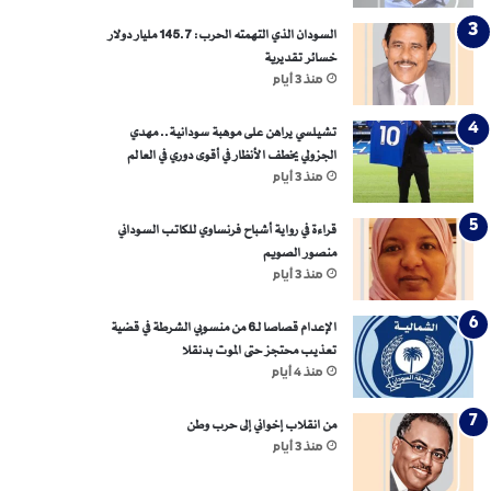
السودان الذي التهمته الحرب: 145.7 مليار دولار
خسائر تقديرية
منذ 3 أيام
تشيلسي يراهن على موهبة سودانية.. مهدي
الجزولي يخطف الأنظار في أقوى دوري في العالم
منذ 3 أيام
قراءة في رواية أشباح فرنساوي للكاتب السوداني
منصور الصويم
منذ 3 أيام
الإعدام قصاصا لـ6 من منسوبي الشرطة في قضية
تعذيب محتجز حتى الموت بدنقلا
منذ 4 أيام
من انقلاب إخواني إلى حرب وطن
منذ 3 أيام