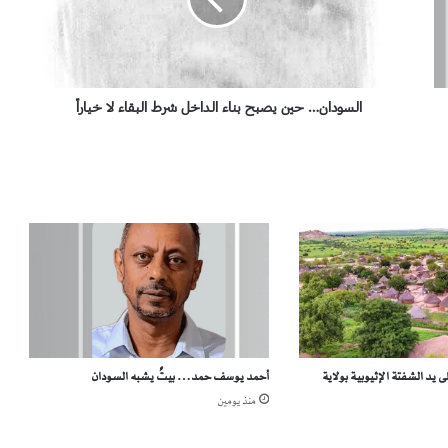
د
ا
ن
…
ح
ي
السودان… حين يصبح بناء الداخل شرط البقاء لا خياراً
ن
ي
ص
ب
ح
ب
ن
ا
ء
ا
ل
د
 يد الشفتة الإثيوبية بولاية
أحمد يوسف حمد… بيتٌ يشبه السودان
ا
خ
منذ يومين
ل
ش