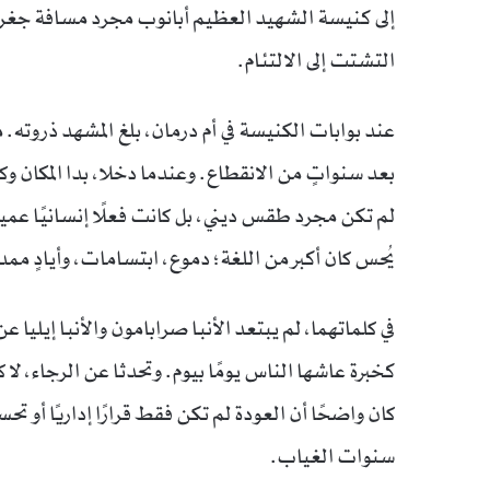
إلى كنيسة الشهيد العظيم أبانوب مجرد مسافة جغرافية
التشتت إلى الالتئام.
عند بوابات الكنيسة في أم درمان، بلغ المشهد ذروته. مئ
بعد سنواتٍ من الانقطاع. وعندما دخلا، بدا المكان و
لم تكن مجرد طقس ديني، بل كانت فعلًا إنسانيًا عميقً
يُحس كان أكبر من اللغة؛ دموع، ابتسامات، وأيادٍ مم
في كلماتهما، لم يبتعد الأنبا صرابامون والأنبا إيليا
كخبرة عاشها الناس يومًا بيوم. وتحدثا عن الرجاء، ل
كان واضحًا أن العودة لم تكن فقط قرارًا إداريًا أو تحس
سنوات الغياب.