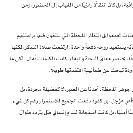
، بل كان انتقالًا رمزيًا من الغياب إلى الحضور، ومن
ات تجمعوا في انتظار اللحظة التي يلتقون فيها براعِيَيْهم
كأنه يستعيد روحه دفعةً واحدة. ارتفعت صلاة الشكر، لكنها
ا، يختصر معاني النجاة والبقاء. كانت الكلمات تُقال، لكن ما
دودة تبحث عن طمأنينةٍ افتقدتها طويلًا.
 عن جوهر اللحظة. تحدثا عن الصبر، لا كفضيلة مجردة، بل
ا كأملٍ مؤجل، بل كقوة دفعت الجميع للاستمرار رغم كل شيء.
نًا أمنيًا، بل كانت استجابة لنداءٍ إنساني ظل يتردد طوال