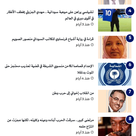
تشيلسي يراهن على موهبة سودانية.. مهدي الجزولي يخطف الأنظار
في أقوى دوري في العالم
منذ 3 أيام
قراءة في رواية أشباح فرنساوي للكاتب السوداني منصور الصويم
منذ 3 أيام
الإعدام قصاصا لـ6 من منسوبي الشرطة في قضية تعذيب محتجز حتى
الموت بدنقلا
منذ 4 أيام
من انقلاب إخواني إلى حرب وطن
منذ 3 أيام
مرتضى كبير.. سرقت الحرب أبناءه وعينه وكليته، لكنها عجزت عن
انتزاع حلمه
منذ 3 أيام