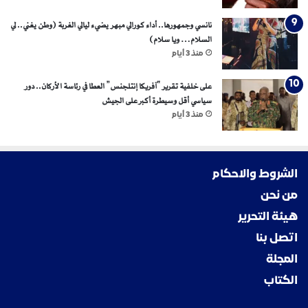
نانسي وجمهورها.. أداء كورالي مبهر يضيء ليالي الغربة (وطن يغني.. لي
السلام… ويا سلام)
منذ 3 أيام
على خلفية تقرير “آفريكا إنتلجنس” العطا في رئاسة الأركان.. دور
سياسي أقل وسيطرة أكبر على الجيش
منذ 3 أيام
الشروط والاحكام
من نحن
هيئة التحرير
اتصل بنا
المجلة
الكتاب