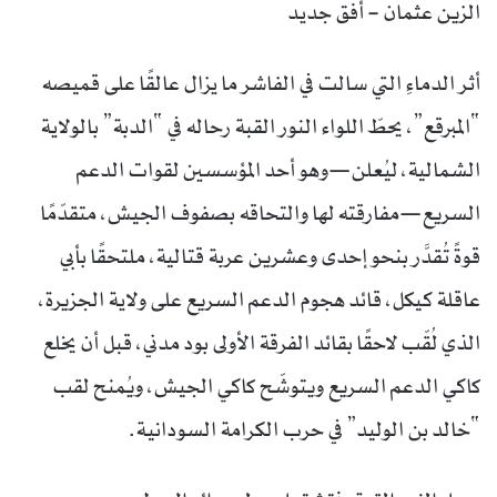
الزين عثمان – أفق جديد
أثر الدماءِ التي سالت في الفاشر ما يزال عالقًا على قميصه
“المبرقع”، يحطّ اللواء النور القبة رحاله في “الدبة” بالولاية
الشمالية، ليُعلن—وهو أحد المؤسسين لقوات الدعم
السريع—مفارقته لها والتحاقه بصفوف الجيش، متقدّمًا
قوةً تُقدَّر بنحو إحدى وعشرين عربة قتالية، ملتحقًا بأبي
عاقلة كيكل، قائد هجوم الدعم السريع على ولاية الجزيرة،
الذي لُقّب لاحقًا بقائد الفرقة الأولى بود مدني، قبل أن يخلع
كاكي الدعم السريع ويتوشّح كاكي الجيش، ويُمنح لقب
“خالد بن الوليد” في حرب الكرامة السودانية.