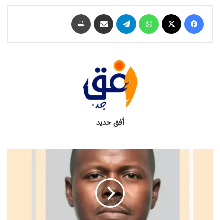
فيسبوك
‫X
واتساب
تيلقرام
مشاركة عبر البريد
طباعة
أفق جديد
ا
ل
ت
ع
د
ي
ل