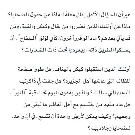
غير أن السؤال الأثقل يظل معلقًا: ماذا عن حقوق الضحايا؟
ماذا عن أولئك الذين تضرروا من بقال وكيكل والقبة، ومن
قد يأتي بعدهم؟ ماذا لو قرر آخرون، كأبي لؤلؤ “السفاح”، أن
يسلكوا الطريق ذاته، ويعودوا تحت ذات الشعارات؟
أولئك الذين استقبلوا كيكل بالهتاف، هل طووا صفحة
المظالم التي عاشها أهل الجزيرة؟ هل جفّت في ذاكرتهم
الدماء التي سالت؟ والذين يقفون اليوم تحت قبة “النور”،
هل عاد منهم من يقتسم مع أهل الفاشر ما تبقى من
وجعهم؟ وكيف يمكن لأرضٍ واحدة أن تتسع، في آنٍ واحد،
للضحايا وجلاديهم؟