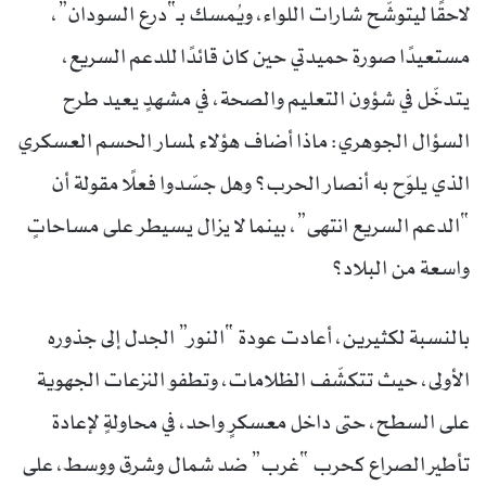
لاحقًا ليتوشّح شارات اللواء، ويُمسك بـ“درع السودان”،
مستعيدًا صورة حميدتي حين كان قائدًا للدعم السريع،
يتدخّل في شؤون التعليم والصحة، في مشهدٍ يعيد طرح
السؤال الجوهري: ماذا أضاف هؤلاء لمسار الحسم العسكري
الذي يلوّح به أنصار الحرب؟ وهل جسّدوا فعلًا مقولة أن
“الدعم السريع انتهى”، بينما لا يزال يسيطر على مساحاتٍ
واسعة من البلاد؟
بالنسبة لكثيرين، أعادت عودة “النور” الجدل إلى جذوره
الأولى، حيث تتكشّف الظلامات، وتطفو النزعات الجهوية
على السطح، حتى داخل معسكرٍ واحد، في محاولةٍ لإعادة
تأطير الصراع كحرب “غرب” ضد شمال وشرق ووسط، على