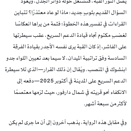
يصل النور القبة، فتشتعل حوله دوائر الجدل، ويعود
السؤال القديم بثوبٍ جديد: ماذا لو عاد معتذرًا؟ تتباين
القراءات في تفسير هذه الخطوة؛ فثمة من يراها انعكاسًا
لغضبٍ مكتوم تجاه قيادة الدعم السريع، عقب سيطرتها
على الفاشر، إذ كان القبة يرى نفسه الأجدر بقيادة الفرقة
السادسة وفق تراتبية الميدان، لا سيما بعد تعيين اللواء جدو
ابنشوك في المنصب. ويُقال إن ذلك القرار—الذي تلا سيطرة
الدعم السريع على المدينة في أكتوبر 2025—دفعه إلى
الانكفاء نحو قريته في شمال دارفور، حيث لزمها معتصمًا
لأكثر من سبعة أشهر.
وفي مقابل هذه الرواية، يذهب آخرون إلى أن ما جرى لم يكن