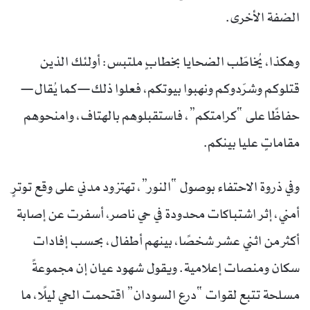
الضفة الأخرى.
وهكذا، يُخاطَب الضحايا بخطابٍ ملتبس: أولئك الذين
قتلوكم وشرّدوكم ونهبوا بيوتكم، فعلوا ذلك—كما يُقال—
حفاظًا على “كرامتكم”، فاستقبلوهم بالهتاف، وامنحوهم
مقاماتٍ عليا بينكم.
وفي ذروة الاحتفاء بوصول “النور”، تهتز ود مدني على وقع توترٍ
أمني، إثر اشتباكات محدودة في حي ناصر، أسفرت عن إصابة
أكثر من اثني عشر شخصًا، بينهم أطفال، بحسب إفادات
سكان ومنصات إعلامية. ويقول شهود عيان إن مجموعةً
مسلحة تتبع لقوات “درع السودان” اقتحمت الحي ليلًا، ما