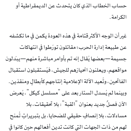
حساب الخطاب الذي كان يتحدث عن الديمقراطية أو
الكرامة.
غير أن الوجه الأكثر قتامة في هذه العودة يكمن في ما تكشفه
عن طبيعة إدارة الحرب؛ مقاتلون تورّطوا في انتهاكات
جسيمة—بعضها يُقال إنه تم بأوامر مباشرة منهم—يبدّلون
مواقعهم، ويعلنون انحيازهم للجيش، فيُستقبلون استقبال
الفاتحين، وتُعيد الآلة الإعلامية إنتاجهم كأبطالٍ ومنقذين.
وبينما لم يُسدل الستار بعد على “مسلسل كيكل”، يُعرض
الآن فصلٌ جديد بعنوان “القبة”: بلا تحقيقات، بلا
مساءلات، بلا إنصافٍ حقيقي للضحايا، بل بتبريراتٍ تُمنح
لهم من ذات الجهات التي كانت تدين أفعالهم حين كانوا في