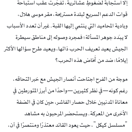
إلا استجابةً لضغوطٍ عشائرية، تفجّرت عقب استباحة
قوات الدعم السريع لبلدة مستريحة، مقر موسى هلال،
وبادية المحاميد التي ينتمي إليها القبة. غير أن تعدد الأسباب
لا يبدّد جوهر المسألة؛ فمجرد وصوله إلى مناطق سيطرة
الجيش يعيد تعريف الحرب ذاتها، ويعيد طرح سؤالها الأكثر
إيلامًا: ضد من تُخاض هذه الحرب؟
موجة من الفرح اجتاحت أنصار الجيش مع خبر التحاقه،
رغم كونه—في نظر كثيرين—واحدًا من أبرز المتورطين في
معاناة المدنيين خلال حصار الفاشر، حين كان في الضفة
الأخرى من المعركة. ويستحضر المرحبون به مشاهد
“مسلسل كيكل”، حيث يعود القائد معتذرًا ومنتصرًا في آن،