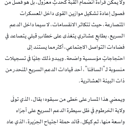
ولا يمكن قراءة انضمام القبة كحدثٍ معزول، بل هو فصلٌ من
فصول إعادة تشكيل موازين القوى داخل المعسكرات
المتصارعة، حيث تتكاثر الانقسامات، لا سيما داخل الدعم
السريع، بطابعٍ عشائري يتغذى على خطابٍ قبلي يتصاعد في
فضاءات التواصل الاجتماعي، أكثر مما يستند إلى
احتجاجاتٍ مؤسسية واضحة. ويبدو ذلك جليًا في تسجيلات
منسوبة لـ“السافنا”، أحد قيادات الدعم السريع المنحدر من
ذات البيئة العشائرية.
ويمضي هذا المسار على خطى من سبقوه؛ بقال، الذي تولّى
ولاية الخرطوم في ظل سيطرة الدعم السريع على أجزاء
واسعة منها، ثم كيكل، قائد حملة اجتياح الجزيرة، الذي عاد