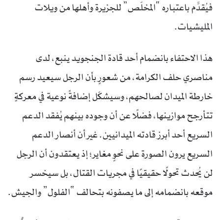
فيُقدَّم باعتباره “المخلّص” للجزيرة وأهلها من ويلات
المليشيات.
هذا الاحتفاء بانضمام أحد قادة الجنجويد ينبع، لدى
مناصري حلف الكرامة، من شعورٍ بأن الرجل سيعيد رسم
خارطة الميدان لصالحهم، وسيشكّل إضافةً نوعية في معركةٍ
تتأرجح موازينها، فضلًا عن أن وجوده بينهم يُفقد الدعم
السريع أحد أبرز قادته الميدانيين. غير أن أنصار الدعم
السريع يرون الصورة على نحوٍ مغاير؛ إذ يعتقدون أن الرجل
لن يُحدث تحولًا حقيقيًا في مجريات القتال، بل سيخسر
موقعه بانضمامه إلى ما يصفونه بتحالف “الفلول” والجيش.