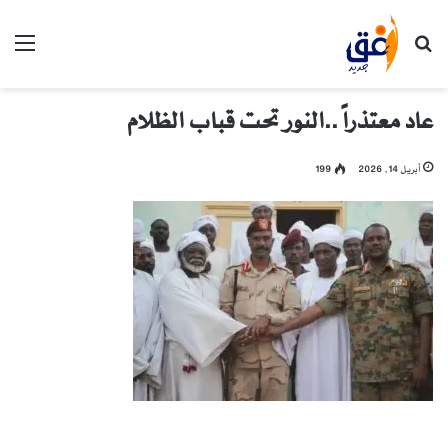
بحث عن
الق
عاد معتذراً ..النور تحت قباب الظلام
أبريل 14, 2026
199