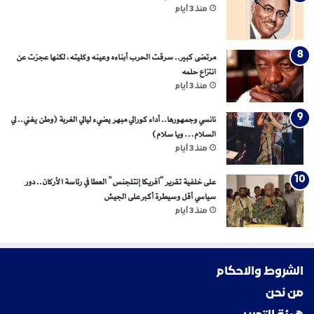
منذ 3 أيام
مرتضى كبير.. سرقت الحرب أبناءه وعينه وكليته، لكنها عجزت عن
انتزاع حلمه
منذ 3 أيام
نانسي وجمهورها.. أداء كورالي مبهر يضيء ليالي الغربة (وطن يغني.. لي
السلام… ويا سلام)
منذ 3 أيام
على خلفية تقرير “آفريكا إنتلجنس” العطا في رئاسة الأركان.. دور
سياسي أقل وسيطرة أكبر على الجيش
منذ 3 أيام
الشروط والاحكام
من نحن