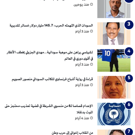
منذ يومين
السودان الذي التهمته الحرب: 145.7 مليار دولار خسائر تقديرية
منذ 3 أيام
تشيلسي يراهن على موهبة سودانية.. مهدي الجزولي يخطف الأنظار
في أقوى دوري في العالم
منذ 3 أيام
قراءة في رواية أشباح فرنساوي للكاتب السوداني منصور الصويم
منذ 3 أيام
الإعدام قصاصا لـ6 من منسوبي الشرطة في قضية تعذيب محتجز حتى
الموت بدنقلا
منذ 4 أيام
من انقلاب إخواني إلى حرب وطن