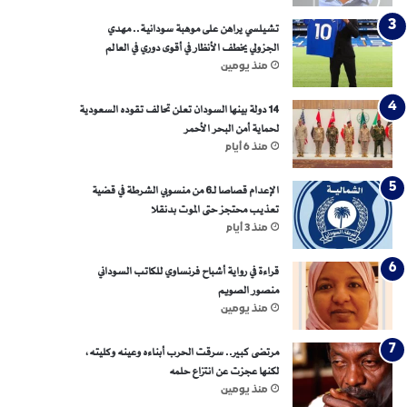
تشيلسي يراهن على موهبة سودانية.. مهدي
الجزولي يخطف الأنظار في أقوى دوري في العالم
منذ يومين
14 دولة بينها السودان تعلن تحالف تقوده السعودية
لحماية أمن البحر الأحمر
منذ 6 أيام
الإعدام قصاصا لـ6 من منسوبي الشرطة في قضية
تعذيب محتجز حتى الموت بدنقلا
منذ 3 أيام
قراءة في رواية أشباح فرنساوي للكاتب السوداني
منصور الصويم
منذ يومين
مرتضى كبير.. سرقت الحرب أبناءه وعينه وكليته،
لكنها عجزت عن انتزاع حلمه
منذ يومين