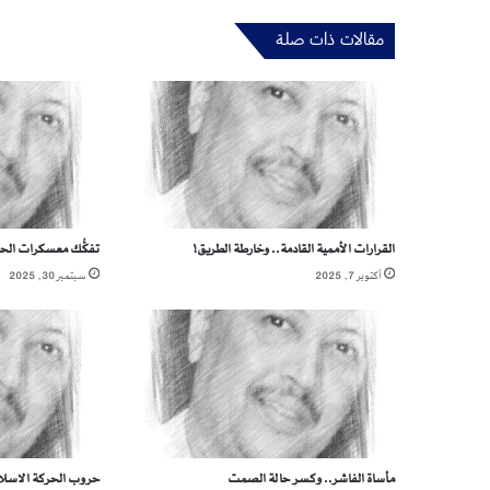
و
مقالات ذات صلة
ا
ل
أ
ص
ف
ا
ر
.
.
القرارات الأممية القادمة.. وخارطة الطريق!
تفكُّك معسكرات الحر
س
ي
أكتوبر 7, 2025
سبتمبر 30, 2025
ن
ا
ر
ي
و
ت
و
ح
مأساة الفاشر.. وكسر حالة الصمت
حروب الحركة الاسلا
ش