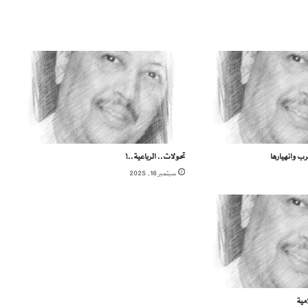
ر
و
ز
ن
ا
م
ة
ب وانهيارها
تحولات.. الرباعية..!
سبتمبر 16, 2025
مية