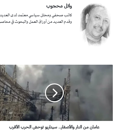
وائل محجوب
كاتب صحفي ومحلل سياسي معتمد لدى العديد من ال
وقدم العديد من أوراق العمل والبحوث في محاصر
ع
ا
م
ا
ن
م
ن
ا
ل
ن
عامان من النار والأصفار.. سيناريو توحش الحرب الأقرب
ا
ر