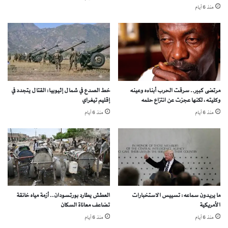
منذ 6 أيام
ل
ن
ا
:
ف
ض
ي
ر
د
و
ا
ر
ر
ة
ف
إ
مرتضى كبير.. سرقت الحرب أبناءه وعينه
خط الصدع في شمال إثيوبيا: القتال يتجدد في
و
ن
وكليته، لكنها عجزت عن انتزاع حلمه
إقليم تيغراي
ر
ق
منذ 6 أيام
منذ 6 أيام
ا
ذ
ل
ا
م
ق
ا
ي
ما يريدون سماعه: تسييس الاستخبارات
العطش يطارد بورتسودان.. أزمة مياه خانقة
ض
الأمريكية
تضاعف معاناة السكان
ة
منذ 6 أيام
منذ 6 أيام
ع