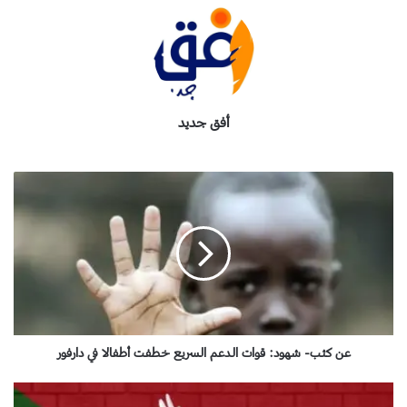
أفق جديد
ع
ن
ك
ث
ب
-
ش
ه
و
د
عن كثب- شهود: قوات الدعم السريع خطفت أطفالا في دارفور
:
ق
ا