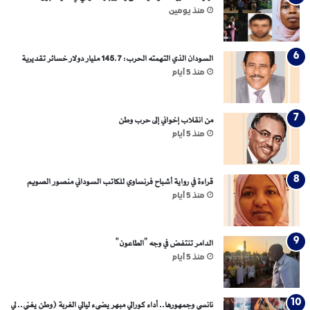
منذ يومين
السودان الذي التهمته الحرب: 145.7 مليار دولار خسائر تقديرية
منذ 5 أيام
من انقلاب إخواني إلى حرب وطن
منذ 5 أيام
قراءة في رواية أشباح فرنساوي للكاتب السوداني منصور الصويم
منذ 5 أيام
الدامر تنتفض في وجه “الطاعون”
منذ 5 أيام
نانسي وجمهورها.. أداء كورالي مبهر يضيء ليالي الغربة (وطن يغني.. لي