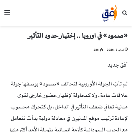
بحث عن
الق
«صمود» في اوروبا .. إختبار حدود التأثير
فبراير 3, 2026
236
أفق جديد
لم تأتِ الجولة الأوروبية لتحالف «صمود» بوصفها جولة
علاقات عامة، ولا كمحاولة لإظهار حضور خارجي لقوى
مدنية تعاني ضعف التأثير في الداخل، بل كتحرك محسوب
لإعادة ترتيب موقع المدنيين في معادلة دولية بدأت تتعامل
مع الحرب السودانية كأزمة إنسانية طويلة الأمد أكثر منها