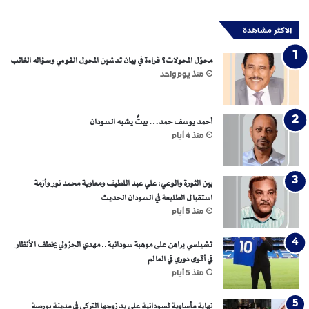
ل
ى
الاكثر مشاهدة
ا
ل
محوّل المحولات؟ قراءة في بيان تدشين المحول القومي وسؤاله الغائب
ع
منذ يوم واحد
د
ا
ل
أحمد يوسف حمد… بيتٌ يشبه السودان
ة
منذ 4 أيام
بين الثورة والوعي: علي عبد اللطيف ومعاوية محمد نور وأزمة
استقبال الطليعة في السودان الحديث
منذ 5 أيام
تشيلسي يراهن على موهبة سودانية.. مهدي الجزولي يخطف الأنظار
في أقوى دوري في العالم
منذ 5 أيام
نهاية مأساوية لسودانية على يد زوجها التركي في مدينة بورصة