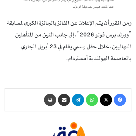
السودانية وقوات الدعم السريع في أم درمان (السودان) في 1 نوفمبر 2024.
عبد المنعم عيسى لصحيفة لوموند
ومن المقرر أن يتم الإعلان عن الفائز بالجائزة الكبرى لمسابقة
“وورلد برس فوتو 2026”، إلى جانب اثنين من المتأهلين
النهائيين، خلال حفل رسمي يقام في 23 أبريل الجاري
بالعاصمة الهولندية أمستردام.
فيسبوك
‫X
واتساب
تيلقرام
مشاركة عبر البريد
طباعة