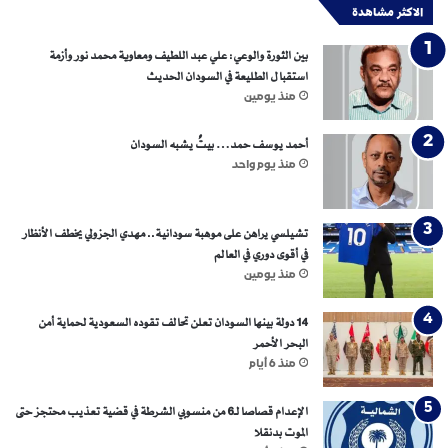
ع
الاكثر مشاهدة
ا
ي
ل
بين الثورة والوعي: علي عبد اللطيف ومعاوية محمد نور وأزمة
أ
استقبال الطليعة في السودان الحديث
م
منذ يومين
د
أحمد يوسف حمد… بيتٌ يشبه السودان
منذ يوم واحد
تشيلسي يراهن على موهبة سودانية.. مهدي الجزولي يخطف الأنظار
في أقوى دوري في العالم
منذ يومين
14 دولة بينها السودان تعلن تحالف تقوده السعودية لحماية أمن
البحر الأحمر
منذ 6 أيام
الإعدام قصاصا لـ6 من منسوبي الشرطة في قضية تعذيب محتجز حتى
الموت بدنقلا