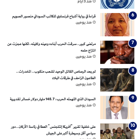
منذ 3 أيام
قراءة في رواية أشباح فرنساوي للكاتب السوداني منصور الصويم
منذ يومين
مرتضى كبير.. سرقت الحرب أبناءه وعينه وكليته، لكنها عجزت عن
انتزاع حلمه
منذ يومين
لم يعد الرصاص القاتل الوحيد لشعب منكوب.. المخدرات..
الطاعون الزاحف في طرقات البلاد
منذ يومين
السودان الذي التهمته الحرب: 145.7 مليار دولار خسائر تقديرية
منذ يومين
على خلفية تقرير “آفريكا إنتلجنس” العطا في رئاسة الأركان.. دور
سياسي أقل وسيطرة أكبر على الجيش