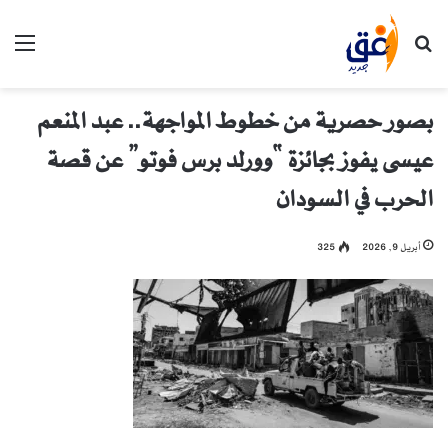
بحث عن
الق
بصور حصرية من خطوط المواجهة.. عبد المنعم
عيسى يفوز بجائزة “وورلد برس فوتو” عن قصة
الحرب في السودان
أبريل 9, 2026
325