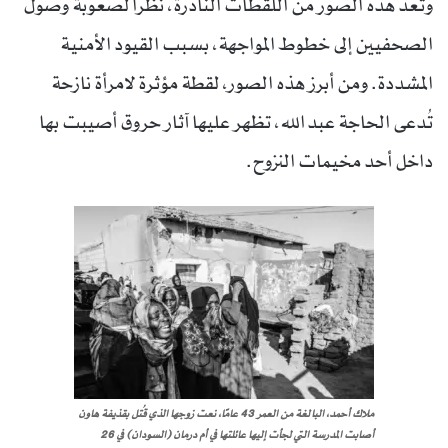
وتُعد هذه الصور من اللقطات النادرة، نظرًا لصعوبة وصول
الصحفيين إلى خطوط المواجهة، بسبب القيود الأمنية
المشددة. ومن أبرز هذه الصور، لقطة مؤثرة لامرأة نازحة
تُدعى الحاجة عبد الله، تظهر عليها آثار حروق أصيبت بها
داخل أحد مخيمات النزوح.
ملاك أحمد، البالغة من العمر 43 عامًا، نعت زوجها الذي قُتل بقذيفة هاون
أصابت المدرسة التي لجأت إليها عائلتها في أم درمان (السودان) في 26