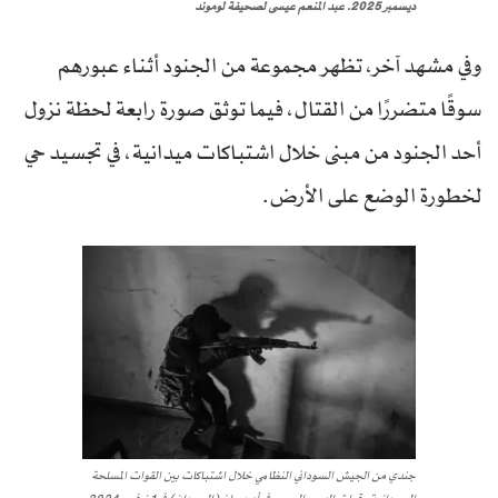
ديسمبر 2025. عبد المنعم عيسى لصحيفة لوموند
وفي مشهد آخر، تظهر مجموعة من الجنود أثناء عبورهم
سوقًا متضررًا من القتال، فيما توثق صورة رابعة لحظة نزول
أحد الجنود من مبنى خلال اشتباكات ميدانية، في تجسيد حي
لخطورة الوضع على الأرض.
جندي من الجيش السوداني النظامي خلال اشتباكات بين القوات المسلحة