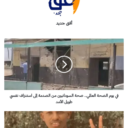
أفق جديد
ف
ي
ي
و
م
ا
ل
ص
ح
ة
في يوم الصحة العالمي.. صحة السودانيين من الصدمة إلى استنزاف نفسي
ا
طويل الأمد
ل
ع
ج
ا
ر
ل
س