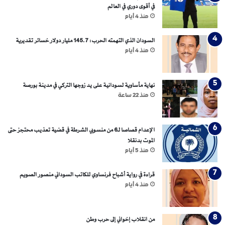
في أقوى دوري في العالم
منذ 4 أيام
السودان الذي التهمته الحرب: 145.7 مليار دولار خسائر تقديرية
منذ 4 أيام
نهاية مأساوية لسودانية على يد زوجها التركي في مدينة بورصة
منذ 22 ساعة
الإعدام قصاصا لـ6 من منسوبي الشرطة في قضية تعذيب محتجز حتى
الموت بدنقلا
منذ 5 أيام
قراءة في رواية أشباح فرنساوي للكاتب السوداني منصور الصويم
منذ 4 أيام
من انقلاب إخواني إلى حرب وطن