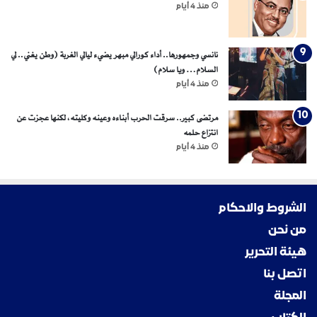
منذ 4 أيام
نانسي وجمهورها.. أداء كورالي مبهر يضيء ليالي الغربة (وطن يغني.. لي
السلام… ويا سلام)
منذ 4 أيام
مرتضى كبير.. سرقت الحرب أبناءه وعينه وكليته، لكنها عجزت عن
انتزاع حلمه
منذ 4 أيام
الشروط والاحكام
من نحن
هيئة التحرير
اتصل بنا
المجلة