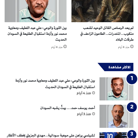
د
ا
ن
م
لم يعد الرصاص القاتل الوحيد لشعب
بين الثورة والوعي: علي عبد اللطيف ومعاوية
ن
منكوب.. المخدرات.. الطاعون الزاحف في
محمد نور وأزمة استقبال الطليعة في السودان
ذ
طرقات البلاد
الحديث
4
منذ 4 أيام
منذ 4 أيام
م
ا
ر
الاكثر مشاهدة
س
بين الثورة والوعي: علي عبد اللطيف ومعاوية محمد نور وأزمة
استقبال الطليعة في السودان الحديث
منذ 4 أيام
أحمد يوسف حمد… بيتٌ يشبه السودان
منذ 3 أيام
تشيلسي يراهن على موهبة سودانية.. مهدي الجزولي يخطف الأنظار