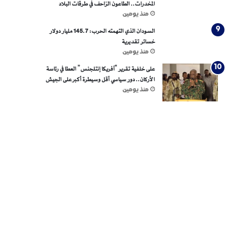
المخدرات.. الطاعون الزاحف في طرقات البلاد
منذ يومين
السودان الذي التهمته الحرب: 145.7 مليار دولار
خسائر تقديرية
منذ يومين
على خلفية تقرير “آفريكا إنتلجنس” العطا في رئاسة
الأركان.. دور سياسي أقل وسيطرة أكبر على الجيش
منذ يومين