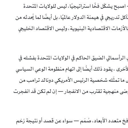
بح يشكّل فخًا استراتيجيًا، ليس للولايات المتحدة
ريجي في هيمنة الدولار عالميًا، بل أيضًا لما يُحدثه من
الأزمات الاقتصادية البنيوية، وليس الاقتصاد الخليجي
دي الرأسمالي الضيق الحاكم في الولايات المتحدة بفشله في
خرى ، يقود ذلك أيضًا إلى اتهام منظومة الوعي السياسي
لى ما تمثّله شخصية الرئيس الأمريكي دونالد ترامب من
فوضى منهجية تقترب من الانفجار — إن لم تكن قد انفجرت
خ متعدد الأبعاد، صُمّم — سواء عن قصد أو نتيجة زخم