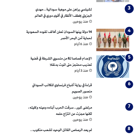
تشيلسي يراهن على موهبة سودانية.. مهدي
الجزولي يخطف الأنظار في أقوى دوري في العالم
منذ يومين
14 دولة بينها السودان تعلن تحالف تقوده السعودية
لحماية أمن البحر الأحمر
منذ 6 أيام
الإعدام قصاصا لـ6 من منسوبي الشرطة في قضية
تعذيب محتجز حتى الموت بدنقلا
منذ 3 أيام
قراءة في رواية أشباح فرنساوي للكاتب السوداني
منصور الصويم
منذ يومين
مرتضى كبير.. سرقت الحرب أبناءه وعينه وكليته،
لكنها عجزت عن انتزاع حلمه
منذ يومين
لم يعد الرصاص القاتل الوحيد لشعب منكوب..