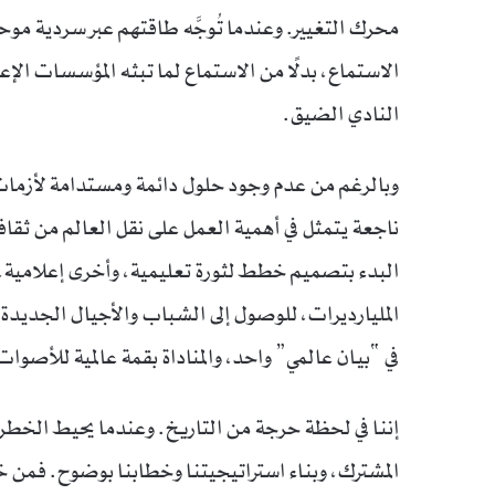
محرك التغيير. وعندما تُوجَّه طاقتهم عبر سردية مو
الاستماع، بدلًا من الاستماع لما تبثه المؤسسات ال
النادي الضيق.
وبالرغم من عدم وجود حلول دائمة ومستدامة لأزمات ا
ناجعة يتمثل في أهمية العمل على نقل العالم من ثقافة 
البدء بتصميم خطط لثورة تعليمية، وأخرى إعلامية
المليارديرات، للوصول إلى الشباب والأجيال الجديد
في “بيان عالمي” واحد، والمناداة بقمة عالمية للأصوات
إننا في لحظة حرجة من التاريخ. وعندما يحيط الخطر ب
المشترك، وبناء استراتيجيتنا وخطابنا بوضوح. فمن 