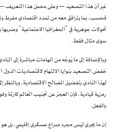
غير أن هذا التصعيد — وعلى محمل هذا التعريف — اص
فحسب، بما يترافق معه من تمدد اقتصادي مفرط وتآكل تد
تحولات جوهرية في “الجغرافيا الاجتماعية” وضربها ب
سوى مثال فقط.
وبالإضافة إلى ما يُوجَّه من اتهامات مباشرة إلى النا
خفض التصعيد بنوايا الالتهام لاقتصاديات الدول الأ
لهذا النادي بتفضيل المصالح الاقتصادية. وبالنظر إ
رمزية قيادية، فإن العجز عن تجنيب العالم كارثة و
بالفعل.
إن ما يجري ليس مجرد صراع عسكري إقليمي، بل هو ف