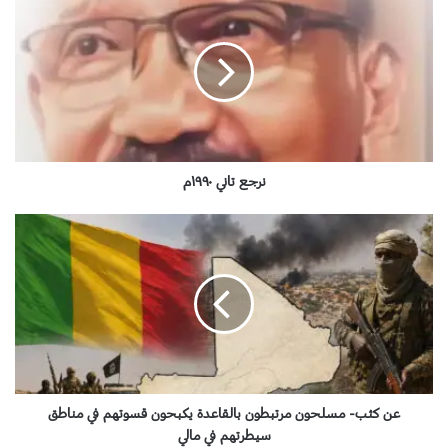
ر
ج
ع
ت
ا
ن
ي
١
٩
نرجع تاني ١٩٩٠م
٩
٠
ع
م
ن
ك
ث
ب
-
م
س
ل
ح
عن كثب- مسلحون مرتبطون بالقاعدة يكبحون قسوتهم في مناطق
و
سيطرتهم في مالي