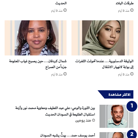
طرقات البلاد
الحديث
ق
منذ 3 أيام
منذ 3 أيام
س
و
ت
ه
م
ف
ي
م
الوثيقة الدستورية… عندما تحولت الثغرات
شمال كردفان… حين يصبح غياب المعلومة
ن
إلى بوابة لانهيار الانتقال
جزءاً من الصراع
ا
منذ 3 أيام
منذ 3 أيام
ط
ق
س
الاكثر مشاهدة
ي
ط
بين الثورة والوعي: علي عبد اللطيف ومعاوية محمد نور وأزمة
ر
استقبال الطليعة في السودان الحديث
ت
منذ يومين
ه
م
ف
أحمد يوسف حمد… بيتٌ يشبه السودان