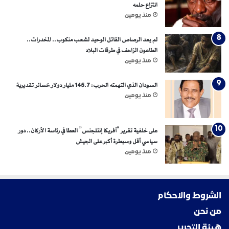
انتزاع حلمه
منذ يومين
لم يعد الرصاص القاتل الوحيد لشعب منكوب.. المخدرات..
الطاعون الزاحف في طرقات البلاد
منذ يومين
السودان الذي التهمته الحرب: 145.7 مليار دولار خسائر تقديرية
منذ يومين
على خلفية تقرير “آفريكا إنتلجنس” العطا في رئاسة الأركان.. دور
سياسي أقل وسيطرة أكبر على الجيش
منذ يومين
الشروط والاحكام
من نحن
هيئة التحرير