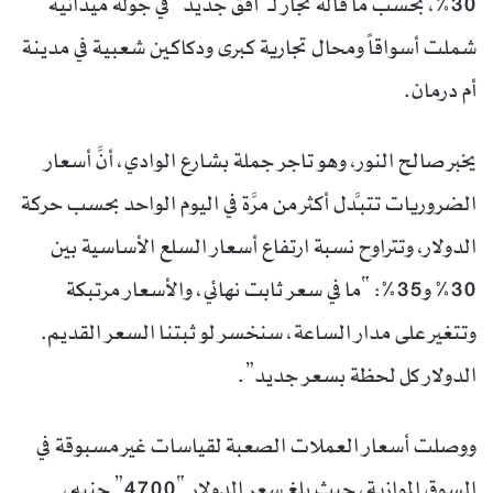
30%، بحسب ما قاله تُجار لـ”أفق جديد” في جولة ميدانية
شملت أسواقاً ومحال تجارية كبرى ودكاكين شعبية في مدينة
أم درمان.
يخبر صالح النور، وهو تاجر جملة بشارع الوادي، أنَّ أسعار
الضروريات تتبدَّل أكثر من مرَّة في اليوم الواحد بحسب حركة
الدولار، وتتراوح نسبة ارتفاع أسعار السلع الأساسية بين
30% و35%: “ما في سعر ثابت نهائي، والأسعار مرتبكة
وتتغير على مدار الساعة، سنخسر لو ثبتنا السعر القديم.
الدولار كل لحظة بسعر جديد”.
ووصلت أسعار العملات الصعبة لقياسات غير مسبوقة في
السوق الموازية، حيث بلغ سعر الدولار “4700” جنيه،