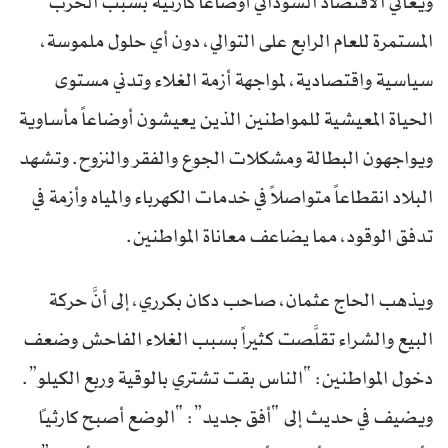
ويعاني الاقتصاد السوداني أوضاعاً كارثية بسبب الحرب
المستمرة للعام الرابع على التوالي، دون أي حلول ملموسة،
سياسية واقتصادية، لمواجهة أزمة الغلاء وتدني مستوى
الحياة المعيشية للمواطنين الذين يعيشون أوضاعاً مأساوية
ويواجهون البطالة ومشكلات الجوع والفقر والنزوح. وتشهد
البلاد انقطاعاً متواصلاً في خدمات الكهرباء والمياه وأزمة في
تدفق الوقود، مما يضاعف معاناة المواطنين.
ويذهب الحاج عثمان، صاحب دكان بكرري، إلى أنَّ حركة
البيع والشراء تقلَّصت كثيراً بسبب الغلاء الفاحش وضعف
دخول المواطنين: “الناس بقت تشتري بالوقية وربع الكيلو”.
ويضيف في حديث إلى “أفق جديد”: “الوضع أصبح كارثياً