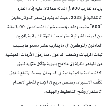
بزيادة تقارب 900 في المائة عما كان عليه إبَّان الفترة
الانتقالية في 2023، حيث لم يتجاوز سعر الدولار حاجز
“500” جنيه، وفقد، بحسب خبراء اقتصاديين، 90 بالمائة
من قيمته الشرائية، وتراجعت القوَّة الشرائية لملايين
العاملين والموظفين إلى ما يقارب عُشر مستواها بسبب
ثبات المرتبات وضعف الدخول، مما يحوّل الأزمات المعيشية
من ظواهر طارئة إلى ملامح بنيوية وتآكل متزايد للبنى
الاقتصادية والاجتماعية في السودان، وسط ارتفاع شاهق
لكُلَف الاستيراد، وتقلص مريع في الإنتاج المحلي لانعدام
الاستقرار وشُح التخطيط والهيكلة.