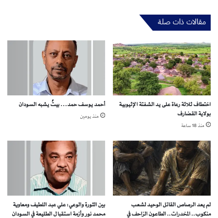
ن
م
مقالات ذات صلة
ر
ت
ب
ط
و
ن
ب
ا
اختطاف ثلاثة رعاة على يد الشفتة الإثيوبية
أحمد يوسف حمد… بيتٌ يشبه السودان
ل
بولاية القضارف
ق
منذ يومين
ا
منذ 18 ساعة
ع
د
ة
ي
ك
ب
ح
لم يعد الرصاص القاتل الوحيد لشعب
بين الثورة والوعي: علي عبد اللطيف ومعاوية
و
منكوب.. المخدرات.. الطاعون الزاحف في
محمد نور وأزمة استقبال الطليعة في السودان
ن