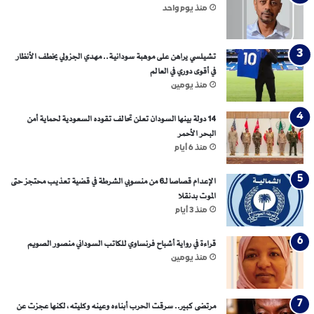
ي
منذ يوم واحد
م
ا
ل
تشيلسي يراهن على موهبة سودانية.. مهدي الجزولي يخطف الأنظار
ي
في أقوى دوري في العالم
منذ يومين
14 دولة بينها السودان تعلن تحالف تقوده السعودية لحماية أمن
البحر الأحمر
منذ 6 أيام
الإعدام قصاصا لـ6 من منسوبي الشرطة في قضية تعذيب محتجز حتى
الموت بدنقلا
منذ 3 أيام
قراءة في رواية أشباح فرنساوي للكاتب السوداني منصور الصويم
منذ يومين
مرتضى كبير.. سرقت الحرب أبناءه وعينه وكليته، لكنها عجزت عن