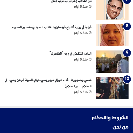
من انقلاب إخواني إلى حرب وطن
منذ 5 أيام
قراءة في رواية أشباح فرنساوي للكاتب السوداني منصور الصويم
منذ 5 أيام
الدامر تنتفض في وجه “الطاعون”
منذ 5 أيام
نانسي وجمهورها.. أداء كورالي مبهر يضيء ليالي الغربة (وطن يغني.. لي
السلام… ويا سلام)
منذ 5 أيام
الشروط والاحكام
من نحن