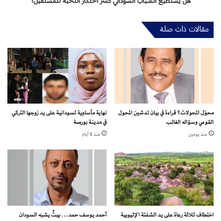
ل
هل يستطيع الشباب السوداني كسر احتكار النخبة للمستقبل؟
ا
ش
ل
ب
مقالات ذات صلة
ت
ا
ف
ب
ك
ا
ي
ل
ر
س
.
و
.
د
ا
ا
ل
محوّل المحولات؟ قراءة في بيان تدشين المحول
نهاية مأساوية لسودانية على يد زوجها التركي
ن
القومي وسؤاله الغائب
في مدينة بورصة
ح
ي
ل
ك
منذ يومين
منذ 3 أيام
ق
س
ة
ر
ا
ا
ل
ح
ث
ت
ا
ك
ل
ا
اختطاف ثلاثة رعاة على يد الشفتة الإثيوبية
أحمد يوسف حمد… بيتٌ يشبه السودان
ث
ر