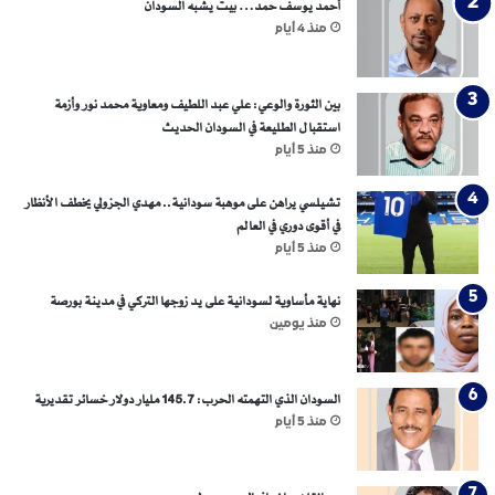
ن
أحمد يوسف حمد… بيتٌ يشبه السودان
ا
منذ 4 أيام
ل
و
ا
بين الثورة والوعي: علي عبد اللطيف ومعاوية محمد نور وأزمة
ج
استقبال الطليعة في السودان الحديث
ب
منذ 5 أيام
تشيلسي يراهن على موهبة سودانية.. مهدي الجزولي يخطف الأنظار
في أقوى دوري في العالم
منذ 5 أيام
نهاية مأساوية لسودانية على يد زوجها التركي في مدينة بورصة
منذ يومين
السودان الذي التهمته الحرب: 145.7 مليار دولار خسائر تقديرية
منذ 5 أيام