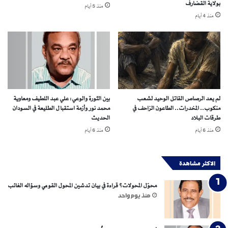
بولاية القضارف
ة
منذ 5 أيام
ا
منذ 4 أيام
:
ل
ح
ن
ي
خ
ن
ب
ي
ة
ص
ل
ب
ل
ح
م
لم يعد الرصاص القاتل الوحيد لشعب
بين الثورة والوعي: علي عبد اللطيف ومعاوية
ا
س
منكوب.. المخدرات.. الطاعون الزاحف في
محمد نور وأزمة استقبال الطليعة في السودان
ل
ت
طرقات البلاد
الحديث
م
ق
منذ 6 أيام
منذ 6 أيام
ب
ب
د
ل
أ
؟
الاكثر مشاهدة
ب
د
محوّل المحولات؟ قراءة في بيان تدشين المحول القومي وسؤاله الغائب
ي
منذ يوم واحد
ل
اً
ع