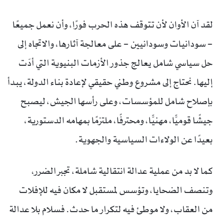
لقد آن الأوان لأن تتوقف هذه الحرب فورًا، وأن نعمل جميعًا
– سودانيات وسودانيين – على معالجة آثارها، والاتجاه إلى
حل سياسي شامل يعالج جذور الأزمات البنيوية التي أدّت
إليها. نحتاج إلى مشروع وطني حقيقي لإعادة بناء الدولة، يبدأ
بإصلاح شامل للمؤسسات، وعلى رأسها الجيش، ليصبح
جيشًا قوميًّا، مهنيًّا، ومحترفًا، ملتزمًا بمهامه الدستورية،
بعيدًا عن الولاءات السياسية والجهوية.
كما لا بد من عملية عدالة انتقالية شاملة، تجبر الضرر،
وتنصف الضحايا، وتؤسس لمستقبل لا مكان فيه للإفلات
من العقاب، ولا موطئ فيه لتكرار ما حدث. فسلام بلا عدالة