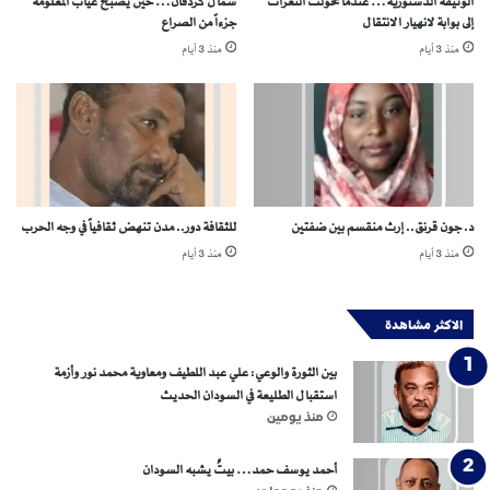
الوثيقة الدستورية… عندما تحولت الثغرات
شمال كردفان… حين يصبح غياب المعلومة
إلى بوابة لانهيار الانتقال
جزءاً من الصراع
منذ 3 أيام
منذ 3 أيام
د. جون قرنق.. إرث منقسم بين ضفتين
للثقافة دور.. مدن تنهض ثقافياً في وجه الحرب
منذ 3 أيام
منذ 3 أيام
الاكثر مشاهدة
بين الثورة والوعي: علي عبد اللطيف ومعاوية محمد نور وأزمة
استقبال الطليعة في السودان الحديث
منذ يومين
أحمد يوسف حمد… بيتٌ يشبه السودان