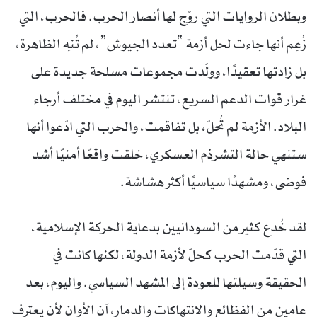
وبطلان الروايات التي روّج لها أنصار الحرب. فالحرب، التي
زُعِم أنها جاءت لحل أزمة “تعدد الجيوش”، لم تُنهِ الظاهرة،
بل زادتها تعقيدًا، وولّدت مجموعات مسلحة جديدة على
غرار قوات الدعم السريع، تنتشر اليوم في مختلف أرجاء
البلاد. الأزمة لم تُحلّ، بل تفاقمت، والحرب التي ادّعوا أنها
ستنهي حالة التشرذم العسكري، خلقت واقعًا أمنيًا أشد
فوضى، ومشهدًا سياسيًا أكثر هشاشة.
لقد خُدع كثير من السودانيين بدعاية الحركة الإسلامية،
التي قدّمت الحرب كحلّ لأزمة الدولة، لكنها كانت في
الحقيقة وسيلتها للعودة إلى المشهد السياسي. واليوم، بعد
عامين من الفظائع والانتهاكات والدمار، آن الأوان لأن يعترف