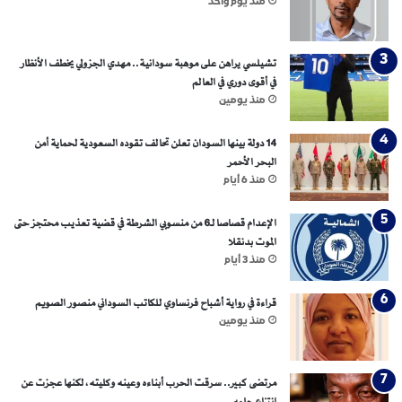
منذ يوم واحد
تشيلسي يراهن على موهبة سودانية.. مهدي الجزولي يخطف الأنظار
في أقوى دوري في العالم
منذ يومين
14 دولة بينها السودان تعلن تحالف تقوده السعودية لحماية أمن
البحر الأحمر
منذ 6 أيام
الإعدام قصاصا لـ6 من منسوبي الشرطة في قضية تعذيب محتجز حتى
الموت بدنقلا
منذ 3 أيام
قراءة في رواية أشباح فرنساوي للكاتب السوداني منصور الصويم
منذ يومين
مرتضى كبير.. سرقت الحرب أبناءه وعينه وكليته، لكنها عجزت عن