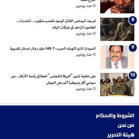
انتزاع حلمه
منذ يومين
لم يعد الرصاص القاتل الوحيد لشعب منكوب.. المخدرات..
الطاعون الزاحف في طرقات البلاد
منذ يومين
السودان الذي التهمته الحرب: 145.7 مليار دولار خسائر تقديرية
منذ يومين
على خلفية تقرير “آفريكا إنتلجنس” العطا في رئاسة الأركان.. دور
سياسي أقل وسيطرة أكبر على الجيش
منذ يومين
الشروط والاحكام
من نحن
هيئة التحرير