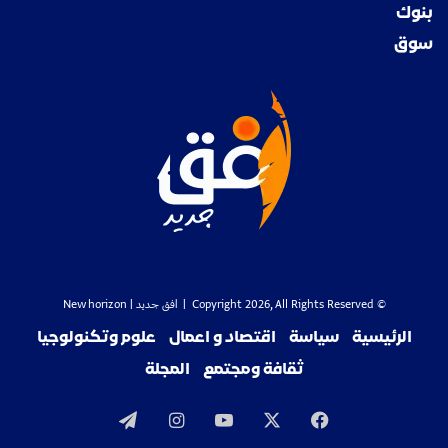
بنوك
سوق
© Copyright 2026, All Rights Reserved |
افق جديد
| New horizon
الرئيسية
سياسة
اقتصاد و اعمال
علوم وتكنولوجيا
ثقافة ومجتمع
المجلة
‫X
فيسبوك
‫YouTube
انستقرام
تيلقرام