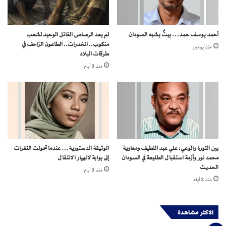
ل
ل
م
ا
ر
ل
أحمد يوسف حمد… بيتٌ يشبه السودان
لم يعد الرصاص القاتل الوحيد لشعب
ت
س
منكوب.. المخدرات.. الطاعون الزاحف في
ب
منذ يومين
و
طرقات البلاد
ة
د
منذ 3 أيام
1
ا
4
ن
ف
و
ي
إ
ق
ج
ا
م
ئ
ا
م
ع
بين الثورة والوعي: علي عبد اللطيف ومعاوية
الوثيقة الدستورية… عندما تحولت الثغرات
ة
ب
محمد نور وأزمة استقبال الطليعة في السودان
إلى بوابة لانهيار الانتقال
ا
ش
الحديث
منذ 3 أيام
ل
أ
منذ 3 أيام
د
ن
و
ا
ل
ل
الاكثر مشاهدة
ا
ص