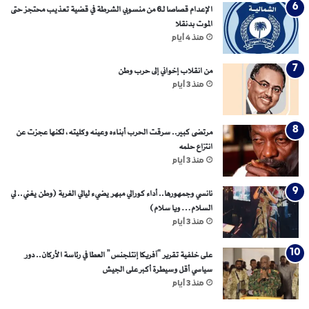
الإعدام قصاصا لـ6 من منسوبي الشرطة في قضية تعذيب محتجز حتى
الموت بدنقلا
منذ 4 أيام
من انقلاب إخواني إلى حرب وطن
منذ 3 أيام
مرتضى كبير.. سرقت الحرب أبناءه وعينه وكليته، لكنها عجزت عن
انتزاع حلمه
منذ 3 أيام
نانسي وجمهورها.. أداء كورالي مبهر يضيء ليالي الغربة (وطن يغني.. لي
السلام… ويا سلام)
منذ 3 أيام
على خلفية تقرير “آفريكا إنتلجنس” العطا في رئاسة الأركان.. دور
سياسي أقل وسيطرة أكبر على الجيش
منذ 3 أيام