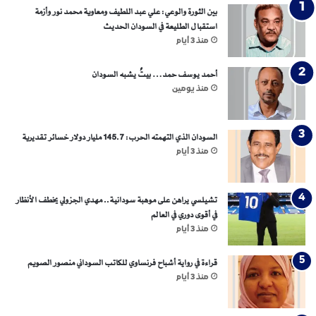
ل
و
بين الثورة والوعي: علي عبد اللطيف ومعاوية محمد نور وأزمة
أ
م
استقبال الطليعة في السودان الحديث
ك
ا
منذ 3 أيام
ث
ل
ر
أحمد يوسف حمد… بيتٌ يشبه السودان
ف
س
منذ يومين
ا
د
اً
السودان الذي التهمته الحرب: 145.7 مليار دولار خسائر تقديرية
ف
منذ 3 أيام
ي
ا
ل
تشيلسي يراهن على موهبة سودانية.. مهدي الجزولي يخطف الأنظار
ع
في أقوى دوري في العالم
ا
منذ 3 أيام
ل
م
قراءة في رواية أشباح فرنساوي للكاتب السوداني منصور الصويم
منذ 3 أيام