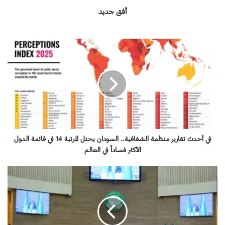
أفق جديد
ف
ي
أ
ح
د
ث
ت
ق
ا
ر
في أحدث تقارير منظمة الشفافية.. السودان يحتل المرتبة 14 في قائمة الدول
ي
الأكثر فساداً في العالم
ر
م
ا
ن
ن
ظ
ق
م
س
ة
ا
ا
م