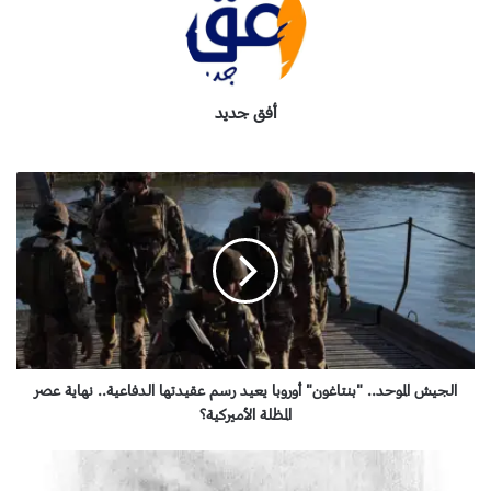
أفق جديد
ا
ل
ج
ي
ش
ا
ل
م
و
ح
الجيش الموحد.. "بنتاغون" أوروبا يعيد رسم عقيدتها الدفاعية.. نهاية عصر
د
المظلة الأميركية؟
.
.
ا
"
ل