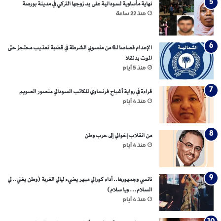
نهاية مأساوية لسودانية على يد زوجها التركي في مدينة بورصة
منذ 22 ساعة
الإعدام قصاصا لـ6 من منسوبي الشرطة في قضية تعذيب محتجز حتى
الموت بدنقلا
منذ 5 أيام
قراءة في رواية أشباح فرنساوي للكاتب السوداني منصور الصويم
منذ 4 أيام
من انقلاب إخواني إلى حرب وطن
منذ 4 أيام
نانسي وجمهورها.. أداء كورالي مبهر يضيء ليالي الغربة (وطن يغني.. لي
السلام… ويا سلام)
منذ 4 أيام