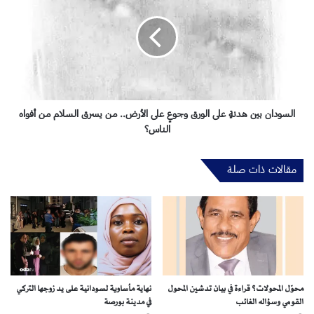
ب
س
ن
و
ت
د
ا
ا
غ
ن
و
ب
ن
ي
"
ن
السودان بين هدنةٍ على الورق وجوعٍ على الأرض.. من يسرق السلام من أفواه
أ
ه
الناس؟
و
د
ر
ن
مقالات ذات صلة
و
ةٍ
ب
ع
ا
ل
ي
ى
ع
ا
ي
ل
د
و
ر
ر
س
محوّل المحولات؟ قراءة في بيان تدشين المحول
نهاية مأساوية لسودانية على يد زوجها التركي
ق
القومي وسؤاله الغائب
في مدينة بورصة
م
و