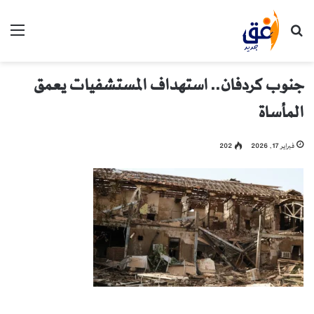
بحث عن
الق
جنوب كردفان.. استهداف المستشفيات يعمق
المأساة
فبراير 17, 2026
202