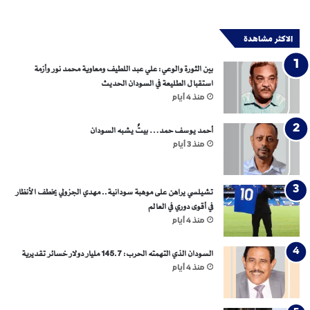
س
ع
ل
ص
ا
الاكثر مشاهدة
ر
م
ا
م
بين الثورة والوعي: علي عبد اللطيف ومعاوية محمد نور وأزمة
ل
ن
استقبال الطليعة في السودان الحديث
م
أ
منذ 4 أيام
ظ
ف
ل
و
ة
ا
أحمد يوسف حمد… بيتٌ يشبه السودان
ا
ه
منذ 3 أيام
ل
ا
أ
ل
م
ن
تشيلسي يراهن على موهبة سودانية.. مهدي الجزولي يخطف الأنظار
ي
ا
في أقوى دوري في العالم
ر
س
منذ 4 أيام
ك
؟
ي
السودان الذي التهمته الحرب: 145.7 مليار دولار خسائر تقديرية
ة
منذ 4 أيام
؟