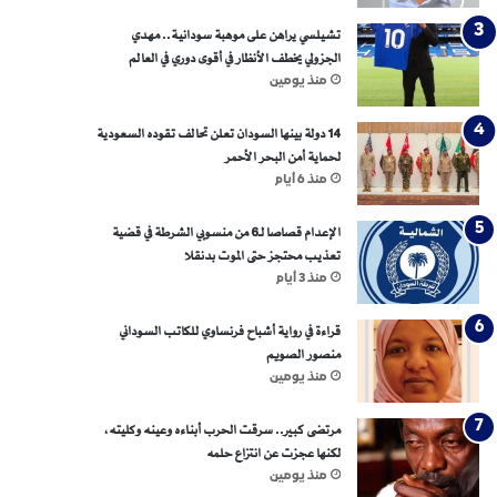
تشيلسي يراهن على موهبة سودانية.. مهدي
الجزولي يخطف الأنظار في أقوى دوري في العالم
منذ يومين
14 دولة بينها السودان تعلن تحالف تقوده السعودية
لحماية أمن البحر الأحمر
منذ 6 أيام
الإعدام قصاصا لـ6 من منسوبي الشرطة في قضية
تعذيب محتجز حتى الموت بدنقلا
منذ 3 أيام
قراءة في رواية أشباح فرنساوي للكاتب السوداني
منصور الصويم
منذ يومين
مرتضى كبير.. سرقت الحرب أبناءه وعينه وكليته،
لكنها عجزت عن انتزاع حلمه
منذ يومين