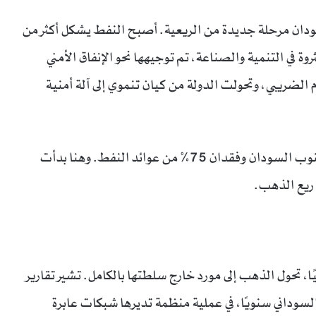
دان مرحلة جديدة من الريعية. أصبح النفط يشكل أكثر من
ثروة في التنمية والصناعة، تم توجيهها نحو الإنفاق الأمني
لضريبي، وتحولت الدولة من كيان تنموي إلى آلة أمنية
لكن الصدمة الكبرى جاءت عام 2011 مع انفصال جنوب السودان وفقدان 75% من عوائد النفط. وهنا بدأت
ريع الذهب.
 تحول الذهب إلى مورد خارج سلطتها بالكامل. تشير تقارير
90% من إنتاج الذهب السوداني سنويًا، في عملية منظمة تديرها شبكات عابرة