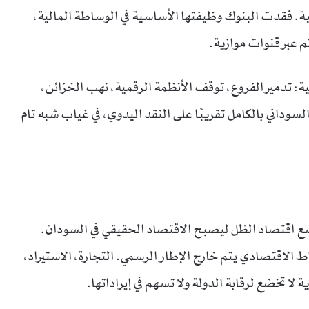
بية. فقدت البنوك وظيفتها الأساسية في الوساطة المالية،
م عبر قنوات موازية.
اءت الضربة القاضية: تدمير الفروع، توقف الأنظمة الرقمية، نهب الخزائن،
السوداني بالكامل تقريبًا على النقد اليدوي، في غياب شبه تام
 اقتصاد الظل ليصبح الاقتصاد الحقيقي في السودان.
رات إلى أن أكثر من 80% من النشاط الاقتصادي يتم خارج الإطار الرسمي. التجارة، الاستيراد،
 لا تخضع لرقابة الدولة ولا تسهم في إيراداتها.