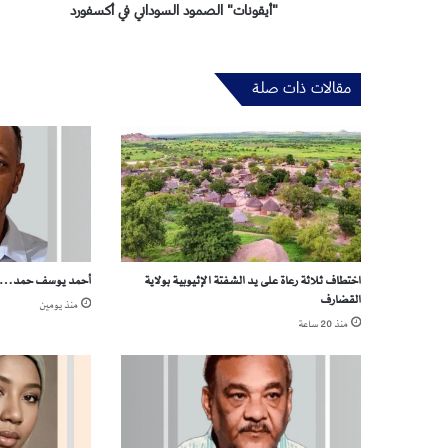
ج
"أيقونات" الصمود السوداني في أكسفورد
ر
ا
ح
مقالات ذات صلة
و
ط
ن
ي
ب
ح
ث
ع
ن
اختطاف ثلاثة رعاة على يد الشفتة الإثيوبية بولاية
أحمد يوسف حمد… بي
ش
القضارف
ف
منذ يومين
ا
منذ 20 ساعة
ء
.
.
ه
د