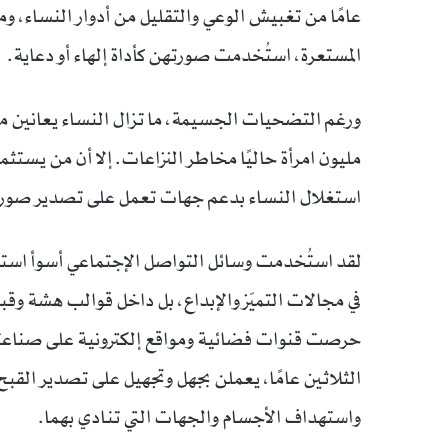
عامًا من تغبيش الوعي والتقليل من أدوار النساء، و
المستعرة، استُخدمت صورتهن كأداة إلهاء أو دعاية.
ورغم التضحيات الجسيمة، ما تزال النساء يعانين م
مليون امرأة حاليًا مخاطر النزاعات. إلا أن من يستث
استغلال النساء بدعم جهات تعمل على تصدير صورة 
لقد استُخدمت وسائل التواصل الإجتماعي أسوأ استخ
في مجالات التميّز والإبداع، بل داخل قوالب هشة وقب
حرصت قنوات فضائية ومواقع إلكترونية على صناعته
الثلاثين عامًا، يعملن بجهل وتجهيل على تصدير القبح
واستهداف الأجسام والجهات التي تنادي بهما.