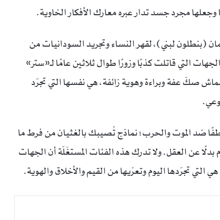
وجعلها مجرد جسد تدار عبره معارك الأفكار الخاوية.
ان (بنطلون لبني)، لقهر النساء وتجريد السودانيات من
ات التي قاتلت كذبًا وزورًا طوال ثلاثين عامًا لـ«ستر»
ش صكّ عفة وبراءة وهوية زائفة، هي نفسها التي تجرّد
وعي.
ًا ضد الموت والحرب؛ نماذج تُصيبك بالغثيان من فرط ما
لًا عن العقل. ولا تدرك هذه الفئات المستغَلّة أن الجهات
 التي تجرّدها اليوم وتعرّيها من القيم والأخلاق والهوية.