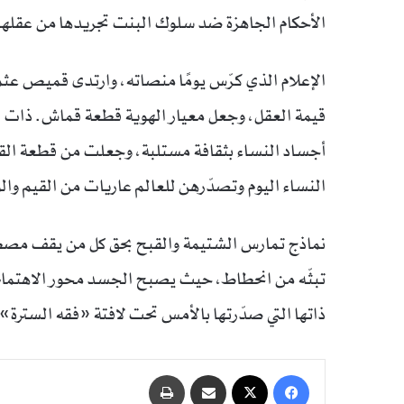
الأحكام الجاهزة ضد سلوك البنت تجريدها من عقلها 
الإعلام الذي كرّس يومًا منصاته، وارتدى قميص عثم
قيمة العقل، وجعل معيار الهوية قطعة قماش. ذات الجه
أجساد النساء بثقافة مستلبة، وجعلت من قطعة القما
النساء اليوم وتصدّرهن للعالم عاريات من القيم وال
نماذج تمارس الشتيمة والقبح بحق كل من يقف مصطف
تبثّه من انحطاط، حيث يصبح الجسد محور الاهتمام بد
ذاتها التي صدّرتها بالأمس تحت لافتة «فقه السترة» هي
فيسبوك
‫X
مشاركة عبر البريد
طباعة