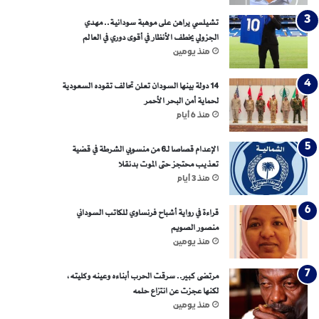
تشيلسي يراهن على موهبة سودانية.. مهدي
الجزولي يخطف الأنظار في أقوى دوري في العالم
منذ يومين
14 دولة بينها السودان تعلن تحالف تقوده السعودية
لحماية أمن البحر الأحمر
منذ 6 أيام
الإعدام قصاصا لـ6 من منسوبي الشرطة في قضية
تعذيب محتجز حتى الموت بدنقلا
منذ 3 أيام
قراءة في رواية أشباح فرنساوي للكاتب السوداني
منصور الصويم
منذ يومين
مرتضى كبير.. سرقت الحرب أبناءه وعينه وكليته،
لكنها عجزت عن انتزاع حلمه
منذ يومين