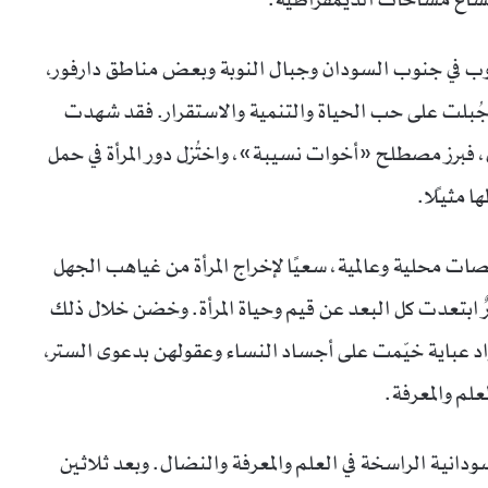
روب في جنوب السودان وجبال النوبة وبعض مناطق دارفور،
ي جُبلت على حب الحياة والتنمية والاستقرار. فقد شهدت
برز مصطلح «أخوات نسيبة»، واختُزل دور المرأة في حمل
 مثيلًا.
صات محلية وعالمية، سعيًا لإخراج المرأة من غياهب الجهل
ابتعدت كل البعد عن قيم وحياة المرأة. وخضن خلال ذلك
عباية خيّمت على أجساد النساء وعقولهن بدعوى الستر،
لم والمعرفة.
انية الراسخة في العلم والمعرفة والنضال. وبعد ثلاثين