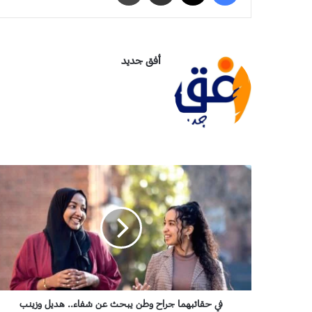
أفق جديد
ف
ي
ح
ق
ا
ئ
ب
ه
م
ا
في حقائبهما جراح وطن يبحث عن شفاء.. هديل وزينب