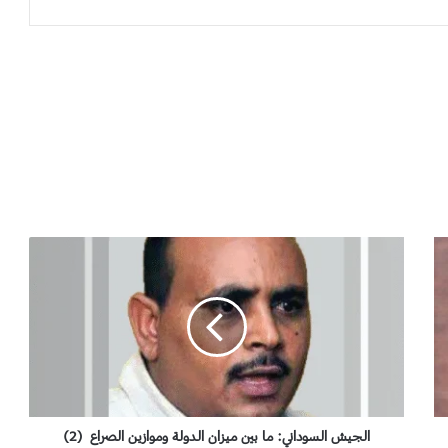
ا
ل
ج
ي
ش
ا
ل
س
و
د
الجيش السوداني: ما بين ميزان الدولة وموازين الصراع (2)