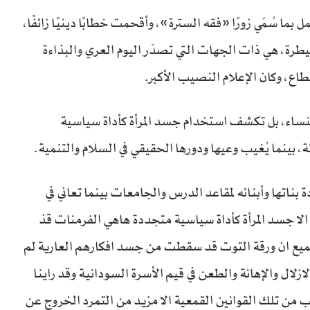
بما سُمّي زورًا «فقه السترة»، وأقحمت خطابًا دينيًا زائفًا،
ة، هي ذات الجهات التي تصدّر اليوم العري والبذاءة
ع، وكان الإعلام النصيب الأكبر.
ضد النساء، بل تكشف استخدام جسد المرأة كأداة سياسية
بينما يُغيب وعيها ودورها الحقيقي في السلام والتنمية.
ناتها وأبنائه لمقاعد الدرس والجامعات بينما تعاني في
ا جسد المرأة كأداة سياسية متجددة هاهي الفرمنات قذ
يع ان ورقة التوت قد سقطت من جسد افكارهم العارية لم
زلال والإهانة والطعن في قيم الأسرة السودانية وقد راينا
ب من تلك القوانين القمعية الا مزيد من التمرد الخروج عن