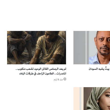
ا
ن
ي
:
م
ا
ب
ي
ن
م
ي
ز
ا
تٌ يشبه السودان
لم يعد الرصاص القاتل الوحيد لشعب منكوب..
ن
المخدرات.. الطاعون الزاحف في طرقات البلاد
ا
ل
منذ 3 أيام
د
و
ل
ة
و