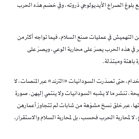
مع بلوغ الصراع الأيديولوجي ذروته، وفي خضم هذه الحرب
ن التهميش في عمليات صنع السلام، فيما تواجه أكثر من
مر في هذه الحرب يصرّ على محاربة الوعي، ويصرّ على
باهتة ومبتذلة.
دام، حتى تصدّرت السودانيات «الترند» عبر المنصات، لا
يحة، تنشر ما لا يشبه السودانيات ولا ينتمي إليهن. صورة
ا، عبر خلق نسخ مشوّهة من شابات لم تتجاوز أعمارهن
، لا لمحاربة الحرب فحسب، بل لمحاربة السلام والاستقرار،