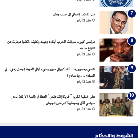
من انقلاب إخواني إلى حرب وطن
منذ 3 أيام
مرتضى كبير.. سرقت الحرب أبناءه وعينه وكليته، لكنها عجزت عن
انتزاع حلمه
منذ 3 أيام
نانسي وجمهورها.. أداء كورالي مبهر يضيء ليالي الغربة (وطن يغني.. لي
السلام… ويا سلام)
منذ 3 أيام
على خلفية تقرير “آفريكا إنتلجنس” العطا في رئاسة الأركان.. دور
سياسي أقل وسيطرة أكبر على الجيش
منذ 3 أيام
الشروط والاحكام