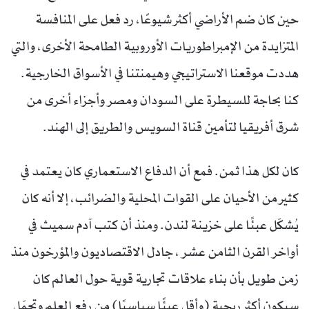
حين كان ضم الأراضي أكثر شيوعًا، رد فعل على المنافسة
المتزايدة من الإمبراطوريات الأوروبية الطامحة الأخرى، والتي
هددت موقعنا الاستراتيجي وهيمنتنا في الأسواق الخارجية.
كنا بحاجة للسيطرة على السودان ومصر وأجزاء أخرى من
شرق أفريقيا لتأمين قناة السويس والطريق إلى الهند.
كان لكل هذا ثمن. فمع أن الدفاع الاستعماري كان يعتمد في
كثير من الأحيان على القوات المحلية والضرائب، إلا أنه كان
يُشكّل عبئًا على خزينة لندن. ومنذ أن كتب آدم سميث في
أواخر القرن الثامن عشر ، جادل الاقتصاديون والمؤرخون منذ
زمن طويل بأن بناء علاقات تجارية قوية حول العالم كان
سيكون أكثر ربحية (وأقل عبئًا سياسيًا) من رفع العلم وتحمّل