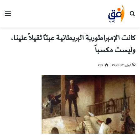
بحث عن
الق
كانت الإمبراطورية البريطانية عبئاً ثقيلاً علينا،
وليست مكسباً
فبراير 21, 2026
297