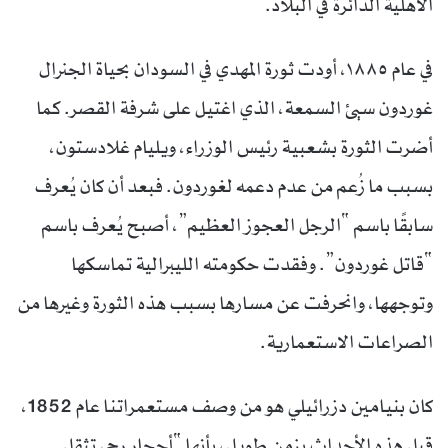
الأهلية الدائرة في البلاد.
في عام ١٨٨٥، أودت ثورة المهدي في السودان بحياة الجنرال
غوردون سيئ السمعة، الذي اغتيل على شرفة القصر. كما
أضرت الثورة بشعبية رئيس الوزراء، ويليام غلادستون،
بسبب ما زُعم من عدم دعمه لغوردون. فبعد أن كان يُعرف
سابقًا باسم “الرجل العجوز العظيم”، أصبح يُعرف باسم
“قاتل غوردون”. وفقدت حكومته الليبرالية تماسكها
وتوجهها، وانحرفت عن مسارها بسبب هذه الثورة وغيرها من
الصراعات الاستعمارية.
كان بنيامين دزرائيلي هو من وصف مستعمراتنا عام 1852،
قبل هذه الأحداث بزمن طويل، بأنها “أحجار رحى تثقل