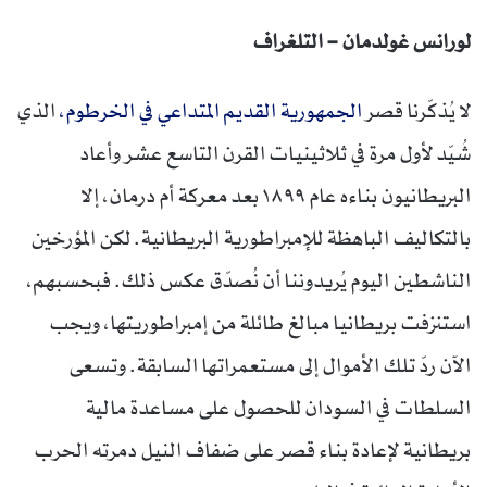
لورانس غولدمان – التلغراف
لا يُذكّرنا قصر
الجمهورية القديم المتداعي في الخرطوم،
الذي
شُيّد لأول مرة في ثلاثينيات القرن التاسع عشر وأعاد
البريطانيون بناءه عام ١٨٩٩ بعد معركة أم درمان، إلا
بالتكاليف الباهظة للإمبراطورية البريطانية. لكن المؤرخين
الناشطين اليوم يُريدوننا أن نُصدّق عكس ذلك. فبحسبهم،
استنزفت بريطانيا مبالغ طائلة من إمبراطوريتها، ويجب
الآن ردّ تلك الأموال إلى مستعمراتها السابقة. وتسعى
السلطات في السودان للحصول على مساعدة مالية
بريطانية لإعادة بناء قصر على ضفاف النيل دمرته الحرب