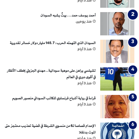
منذ 3 أيام
م
و
أحمد يوسف حمد… بيتٌ يشبه السودان
ا
منذ يومين
ج
ه
ة
؟
السودان الذي التهمته الحرب: 145.7 مليار دولار خسائر تقديرية
منذ 3 أيام
تشيلسي يراهن على موهبة سودانية.. مهدي الجزولي يخطف الأنظار
في أقوى دوري في العالم
منذ 3 أيام
قراءة في رواية أشباح فرنساوي للكاتب السوداني منصور الصويم
منذ 3 أيام
الإعدام قصاصا لـ6 من منسوبي الشرطة في قضية تعذيب محتجز حتى
الموت بدنقلا
منذ 4 أيام