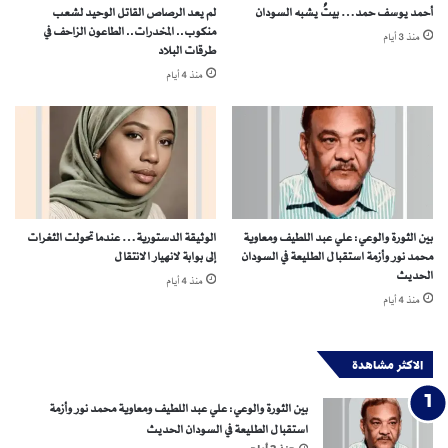
أحمد يوسف حمد… بيتٌ يشبه السودان
لم يعد الرصاص القاتل الوحيد لشعب
ط
د
منكوب.. المخدرات.. الطاعون الزاحف في
منذ 3 أيام
ر
د
طرقات البلاد
ة
اً
منذ 4 أيام
ا
:
ل
م
ج
ا
ي
أ
ش
س
ب
ا
ب
بين الثورة والوعي: علي عبد اللطيف ومعاوية
الوثيقة الدستورية… عندما تحولت الثغرات
ت
محمد نور وأزمة استقبال الطليعة في السودان
إلى بوابة لانهيار الانتقال
ص
الحديث
منذ 4 أيام
ا
منذ 4 أيام
ع
د
خ
الاكثر مشاهدة
ط
ر
بين الثورة والوعي: علي عبد اللطيف ومعاوية محمد نور وأزمة
ا
استقبال الطليعة في السودان الحديث
ل