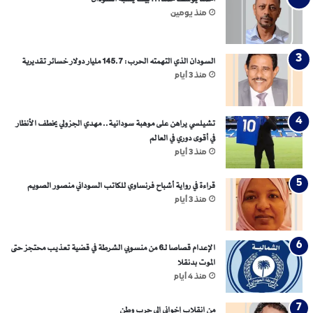
ل
منذ يومين
ى
ا
ل
ج
السودان الذي التهمته الحرب: 145.7 مليار دولار خسائر تقديرية
د
منذ 3 أيام
ي
د
ل
تشيلسي يراهن على موهبة سودانية.. مهدي الجزولي يخطف الأنظار
إ
في أقوى دوري في العالم
ي
منذ 3 أيام
ر
ا
قراءة في رواية أشباح فرنساوي للكاتب السوداني منصور الصويم
ن
منذ 3 أيام
الإعدام قصاصا لـ6 من منسوبي الشرطة في قضية تعذيب محتجز حتى
الموت بدنقلا
منذ 4 أيام
من انقلاب إخواني إلى حرب وطن