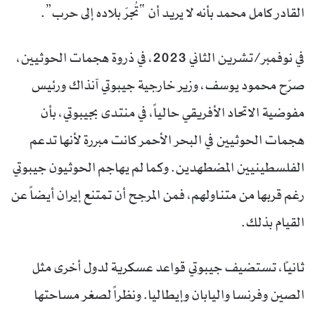
القادر كامل محمد بأنه لا يريد أن “تُجرّ بلاده إلى حرب”.
في نوفمبر/تشرين الثاني 2023، في ذروة هجمات الحوثيين،
صرّح محمود يوسف، وزير خارجية جيبوتي آنذاك ورئيس
مفوضية الاتحاد الأفريقي حالياً، في منتدى بجيبوتي، بأن
هجمات الحوثيين في البحر الأحمر كانت مبررة لأنها تدعم
الفلسطينيين المضطهدين. وكما لم يهاجم الحوثيون جيبوتي
رغم قربها من متناولهم، فمن المرجح أن تمتنع إيران أيضاً عن
القيام بذلك.
ثانياً، تستضيف جيبوتي قواعد عسكرية لدول أخرى مثل
الصين وفرنسا واليابان وإيطاليا. ونظراً لصغر مساحتها