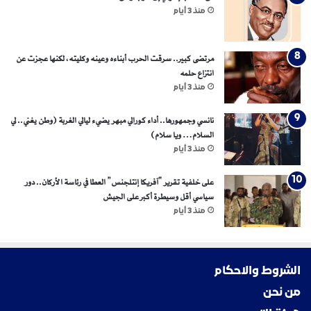
منذ 3 أيام
مرتضى كبير.. سرقت الحرب أبناءه وعينه وكليته، لكنها عجزت عن
انتزاع حلمه
منذ 3 أيام
نانسي وجمهورها.. أداء كورالي مبهر يضيء ليالي الغربة (وطن يغني.. لي
السلام… ويا سلام)
منذ 3 أيام
على خلفية تقرير “آفريكا إنتلجنس” العطا في رئاسة الأركان.. دور
سياسي أقل وسيطرة أكبر على الجيش
منذ 3 أيام
الشروط والاحكام
من نحن