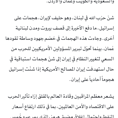
والسعودية والكويت وعُمان والأردن.
شنّ حزب الله في لبنان، وهو حليف لإيران، هجمات على
إسرائيل، ما دفع الأخيرة إلى قصف بيروت ومدن لبنانية
أخرى. وجاءت هذه الهجمات في خضم جهود وساطة تقودها
عُمان، بينما تحوّل تبرير المسؤولين الأمريكيين للحرب من
السعي لتغيير النظام في إيران إلى شنّ هجمات استباقية في
حال استهدفت إيران المصالح الأمريكية إذا شنّت إسرائيل
هجوماً أحادياً على إيران.
يشعر معظم المراقبين وقادة العالم بالقلق إزاء تأثير الحرب
على الاقتصاد والأمن العالميين، بما في ذلك ارتفاع أسعار
النفط واحتمال إغلاق مضيق هرمز، الذي يمر عبره خُمس