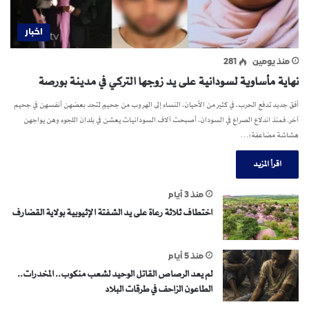
اخبار
منذ يومين
281
نهاية مأساوية لسودانية على يد زوجها التركي في مدينة بورصة
أفق جديد تدفع الحرب، في كثير من الأحيان، النساء إلى الهروب من جحيمٍ لتجد بعضهن أنفسهن في جحيم
آخر. فمنذ اندلاع الصراع في السودان، أصبحت آلاف السودانيات يعشن في بلدان اللجوء وهن يواجهن
هشاشة مضاعفة؛…
اقرأ المزيد
منذ 3 أيام
اختطاف ثلاثة رعاة على يد الشفتة الإثيوبية بولاية القضارف
منذ 5 أيام
لم يعد الرصاص القاتل الوحيد لشعب منكوب.. المخدرات..
الطاعون الزاحف في طرقات البلاد