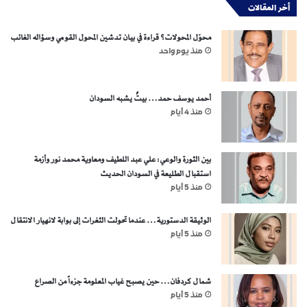
أخر المقالات
محوّل المحولات؟ قراءة في بيان تدشين المحول القومي وسؤاله الغائب
منذ يوم واحد
أحمد يوسف حمد… بيتٌ يشبه السودان
منذ 4 أيام
بين الثورة والوعي: علي عبد اللطيف ومعاوية محمد نور وأزمة
استقبال الطليعة في السودان الحديث
منذ 5 أيام
الوثيقة الدستورية… عندما تحولت الثغرات إلى بوابة لانهيار الانتقال
منذ 5 أيام
شمال كردفان… حين يصبح غياب المعلومة جزءاً من الصراع
منذ 5 أيام