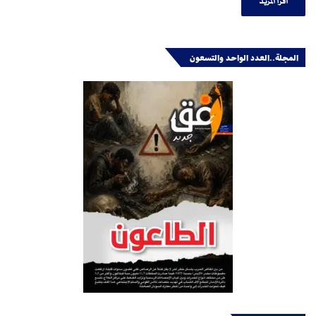
اقرأ المزيد
المجلة..العدد الواحد والتسعون