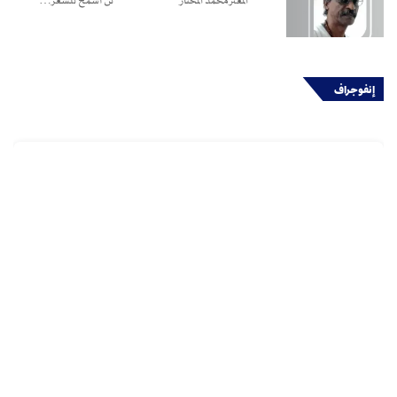
المعتز محمد المختار لن أسمَحَ للشِّعر…
إنفوجراف