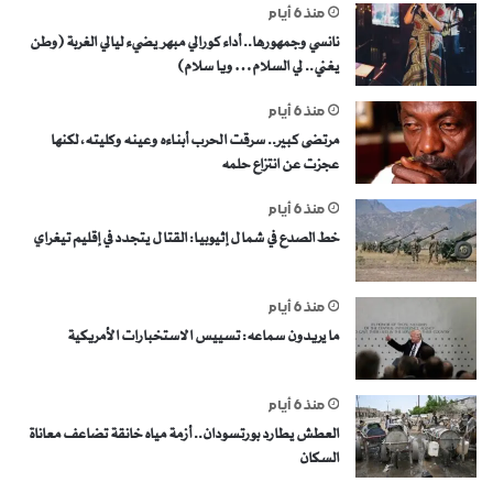
منذ 6 أيام
نانسي وجمهورها.. أداء كورالي مبهر يضيء ليالي الغربة (وطن
يغني.. لي السلام… ويا سلام)
منذ 6 أيام
مرتضى كبير.. سرقت الحرب أبناءه وعينه وكليته، لكنها
عجزت عن انتزاع حلمه
منذ 6 أيام
خط الصدع في شمال إثيوبيا: القتال يتجدد في إقليم تيغراي
منذ 6 أيام
ما يريدون سماعه: تسييس الاستخبارات الأمريكية
منذ 6 أيام
العطش يطارد بورتسودان.. أزمة مياه خانقة تضاعف معاناة
السكان