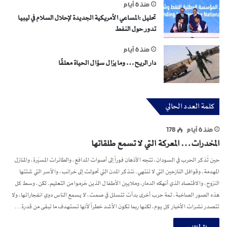
منذ 6 أيام
تحليل :المساعي الأمريكية الجديدة لإحلال السلام في ليبيا
تدور حول النفط
منذ 6 أيام
دار الريح… وما يزال سؤال الحياة معلقًا
كلمة العدد الحالي
منذ 6 أيام
178
المخدرات… المعركة التي لا تسمع طلقاتها
حين تُذكر الحرب في السودان، تتجه الأذهان فوراً إلى أصوات المدافع، والطائرات المسيّرة، والمنازل
المهدمة، وقوافل النازحين التي لا تنتهي. نتذكر المدن التي تحولت إلى خرائب، والأسر التي شتتها
النزوح، والاقتصاد الذي أنهكه الدمار، وملايين الأطفال الذين حُرموا من التعليم. لكن، وسط كل
هذه الصور الصاخبة، ثمة حرب أخرى بدأت تتسلل في صمت، لا يسمع الناس دوي انفجاراتها، ولا
تتصدر نشرات الأخبار كل يوم، لكنها ربما تكون الأشد خطراً لأنها تستهدف ما تبقى من قدرة…