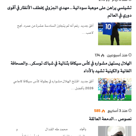
منذ 6 أيام
295
تشيلسي يراهن على موهبة سودانية.. مهدي الجزولي يخطف الأنظار في أقوى
دوري في العالم
أفق جديد رغم أنه لم يتجاوز السادسة عشرة من عمره، نجح
لاعب…
منذ أسبوعين
174
الهلال يستهل مشواره في كأس سيكافا بثنائية في شباك توسكر.. والصحافة
الغانية والكينية تشيد بالأداء
أفق جديد افتتح الهلال مشواره في بطولة كأس سيكافا كاجامي
2026 بأفضل…
منذ 3 أسابيع
585
نصوص .. الدمعة العالقة
باتجاه محمد طه القدال و