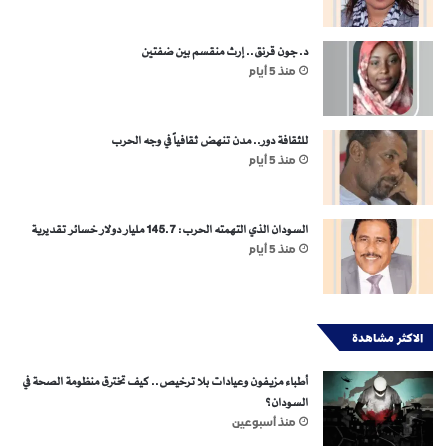
د. جون قرنق.. إرث منقسم بين ضفتين
منذ 5 أيام
للثقافة دور.. مدن تنهض ثقافياً في وجه الحرب
منذ 5 أيام
السودان الذي التهمته الحرب: 145.7 مليار دولار خسائر تقديرية
منذ 5 أيام
الاكثر مشاهدة
أطباء مزيفون وعيادات بلا ترخيص.. كيف تخترق منظومة الصحة في
السودان؟
منذ أسبوعين