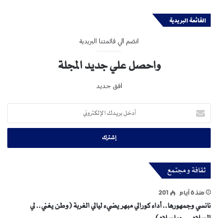
القائمة البريدية
انضم الي قائمتنا البريدية
واحصل علي جديد المجلة
افق جديد
أدخل
بريدك
الإلكتروني
ثقافة و مجتمع
منذ 6 أيام
201
نانسي وجمهورها.. أداء كورالي مبهر يضيء ليالي الغربة (وطن يغني.. لي