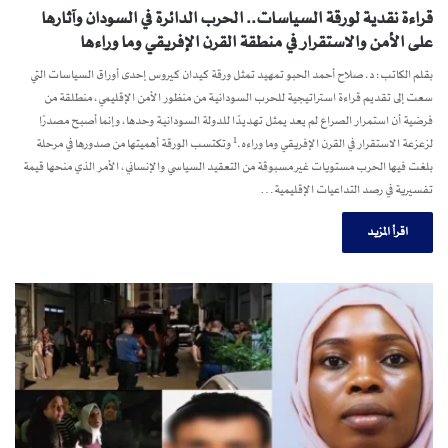
قراءة نقدية لورقة السياسات.. الحرب الدائرة في السودان وآثارها
على الأمن والاستقرار في منطقة القرن الإفريقي وما وراءها
بقلم الكاتب: د. صلاح أحمد الحبو تمهيد تمثل ورقة كيدان كيروس إحدى أوراق السياسات التي
سعت إلى تقديم قراءة استراتيجية للحرب السودانية من منظور الأمن الإقليمي، منطلقة من
فرضية أن استمرار الصراع لم يعد يمثل تهديدًا للدولة السودانية وحدها، وإنما أصبح مصدرًا
لزعزعة الاستقرار في القرن الإفريقي وما وراءه.¹ وتكتسب الورقة أهميتها من صدورها في مرحلة
بلغت فيها الحرب مستويات غير مسبوقة من التعقيد السياسي والإنساني، الأمر الذي منحها قيمة
تفسيرية في رصد التداعيات الإقليمية…
اقرأ المزيد