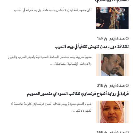
السلام… ويا سلام)
أفق جديد ثمة ليالٍ لا تُقاس بالساعات، بل بما تتركه في القلب…
منذ 6 أيام
149
للثقافة دور.. مدن تنهض ثقافياً في وجه الحرب
مغيرة حربية بينما تنشغل الساحة السودانية بأخبار الحرب والنزوح
والأزمات الإنسانية المضاعفة،…
منذ 6 أيام
218
قراءة في رواية أشباح فرنساوي للكاتب السوداني منصور الصويم
علياء قاسم حمودة يبدو غلاف أشباح فرنساوي كلوحة غامضة لا
تُفهم دلالتها…