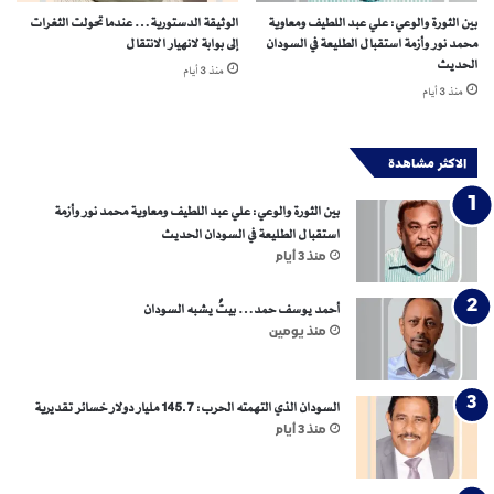
ي
بين الثورة والوعي: علي عبد اللطيف ومعاوية
الوثيقة الدستورية… عندما تحولت الثغرات
ك
محمد نور وأزمة استقبال الطليعة في السودان
إلى بوابة لانهيار الانتقال
ا
الحديث
منذ 3 أيام
ل
منذ 3 أيام
م
ي
ل
الاكثر مشاهدة
ي
ش
بين الثورة والوعي: علي عبد اللطيف ومعاوية محمد نور وأزمة
ي
استقبال الطليعة في السودان الحديث
ا
منذ 3 أيام
ت
و
أحمد يوسف حمد… بيتٌ يشبه السودان
ت
ج
منذ يومين
ا
و
ز
السودان الذي التهمته الحرب: 145.7 مليار دولار خسائر تقديرية
إ
منذ 3 أيام
ر
ث