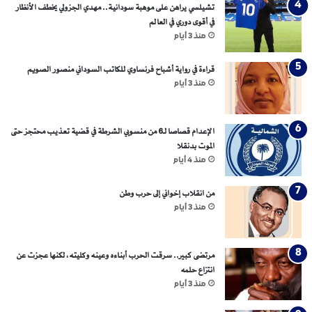
ا
تشيلسي يراهن على موهبة سودانية.. مهدي الجزولي يخطف الأنظار
ل
في أقوى دوري في العالم
ا
منذ 3 أيام
ن
ق
قراءة في رواية أشباح فرنساوي للكاتب السوداني منصور الصويم
ل
منذ 3 أيام
ا
ب
ا
الإعدام قصاصا لـ6 من منسوبي الشرطة في قضية تعذيب محتجز حتى
ت
الموت بدنقلا
؟
منذ 4 أيام
من انقلاب إخواني إلى حرب وطن
منذ 3 أيام
مرتضى كبير.. سرقت الحرب أبناءه وعينه وكليته، لكنها عجزت عن
انتزاع حلمه
منذ 3 أيام