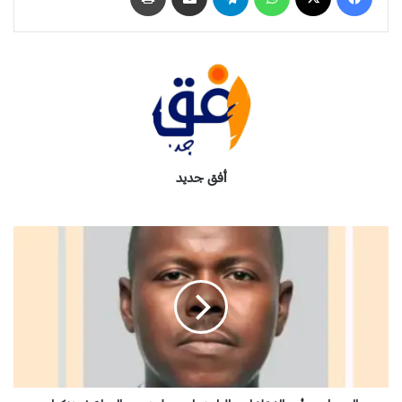
أفق جديد
ا
ل
س
و
د
ا
ن
و
م