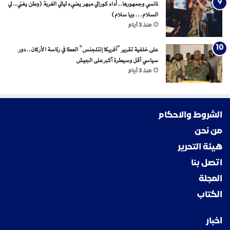
نانسي وجمهورها.. أداء كورالي مبهر يضيء ليالي الغربة (وطن يغني.. لي
السلام… ويا سلام)
منذ 3 أيام
على خلفية تقرير “آفريكا إنتلجنس” العطا في رئاسة الأركان.. دور
سياسي أقل وسيطرة أكبر على الجيش
منذ 3 أيام
الشروط والاحكام
من نحن
هيئة التحرير
اتصل بنا
المجلة
الكتاب
اخبار