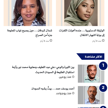
ض
(
ا
ن
ت
ه
الوثيقة الدستورية… عندما تحولت الثغرات
شمال كردفان… حين يصبح غياب المعلومة
ا
إلى بوابة لانهيار الانتقال
جزءاً من الصراع
ك
منذ 3 أيام
منذ 3 أيام
ا
تُ
ا
الاكثر مشاهدة
ل
أ
بين الثورة والوعي: علي عبد اللطيف ومعاوية محمد نور وأزمة
ط
استقبال الطليعة في السودان الحديث
ف
منذ يومين
ا
لِ
م
أحمد يوسف حمد… بيتٌ يشبه السودان
ج
منذ يوم واحد
ه
و