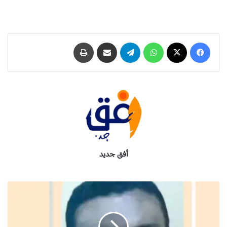
فيسبوك
‫X
واتساب
تيلقرام
مشاركة عبر البريد
طباعة
أفق جديد
ا
ل
م
ر