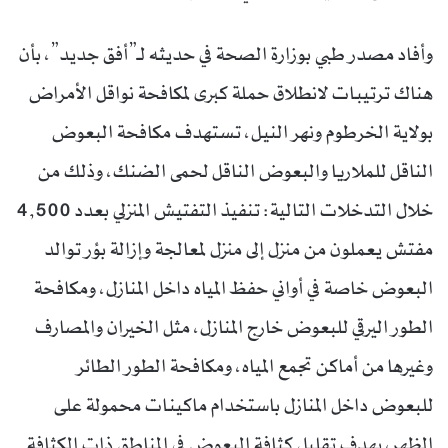
وأفاد مصدر طبي بوزارة الصحة في حديثه لـ”أفق جديد”، بأن
هناك ترتيبات لانطلاق حملة كبرى لمكافحة نواقل الأمراض
بولاية الخرطوم ونهر النيل، تستهدف مكافحة البعوض
الناقل للملاريا والبعوض الناقل لحمى الضنك، وذلك من
خلال التدخلات التالية: تنفيذ التفتيش المنزلي بعدد 4,500
مفتش يعملون من منزل إلى منزل لمعالجة وإزالة بؤر توالد
البعوض خاصة في أواني حفظ المياه داخل المنازل، ومكافحة
الطور اليرقي للبعوض خارج المنازل، مثل الخيران والمصارف
وغيرها من أماكن تجمع المياه، ومكافحة الطور الطائر
للبعوض داخل المنازل باستخدام ماكينات محمولة على
الظهر، بهدف تقليل كثافة البعوض في المناطق ذات الكثافة