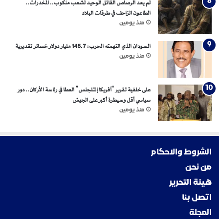
لم يعد الرصاص القاتل الوحيد لشعب منكوب.. المخدرات..
الطاعون الزاحف في طرقات البلاد
منذ يومين
السودان الذي التهمته الحرب: 145.7 مليار دولار خسائر تقديرية
منذ يومين
على خلفية تقرير “آفريكا إنتلجنس” العطا في رئاسة الأركان.. دور
سياسي أقل وسيطرة أكبر على الجيش
منذ يومين
الشروط والاحكام
من نحن
هيئة التحرير
اتصل بنا
المجلة