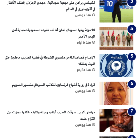
ل
تشيلسي يراهن على موهبة سودانية.. مهدي الجزولي يخطف الأنظار
ي
في أقوى دوري في العالم
ا
منذ يومين
ل
ه
14 دولة بينها السودان تعلن تحالف تقوده السعودية لحماية أمن
و
البحر الأحمر
ي
منذ 6 أيام
ة
)
الإعدام قصاصا لـ6 من منسوبي الشرطة في قضية تعذيب محتجز حتى
…
الموت بدنقلا
إ
منذ 3 أيام
ل
ى
قراءة في رواية أشباح فرنساوي للكاتب السوداني منصور الصويم
أ
ي
منذ يومين
ن
؟
مرتضى كبير.. سرقت الحرب أبناءه وعينه وكليته، لكنها عجزت عن
انتزاع حلمه
منذ يومين