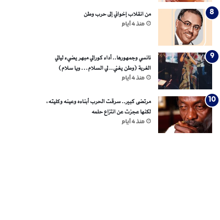
من انقلاب إخواني إلى حرب وطن
منذ 4 أيام
نانسي وجمهورها.. أداء كورالي مبهر يضيء ليالي
الغربة (وطن يغني.. لي السلام… ويا سلام)
منذ 4 أيام
مرتضى كبير.. سرقت الحرب أبناءه وعينه وكليته،
لكنها عجزت عن انتزاع حلمه
منذ 4 أيام