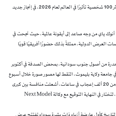
بعدما اختارتها مجلة تايم ضمن قائمتها السنوية لأكثر 100 شخصية تأثيرًا في العالم لعام 2026، في إنجاز جديد
ها أنوك ياي من وجه صاعد إلى أيقونة عالمية، حيث نجحت في
 العرض الدولية، ممثلةً بذلك حضورًا أفريقيًا قويًا
 أنوك، المولودة في القاهرة عام 1997 والمنحدرة من أصول جنوب سودانية، بمحض الصدفة في أكتوبر
ية في جامعة ولاية بليموث، التقط لها مصور صورة خلال أسبوع
العودة بجامعة هوارد. تلك الصورة التي حصدت أكثر من 20 ألف إعجاب في ساعات، أشعلت منافسة بين كبرى
وكالات عروض الأزياء العالمية (مثل آي إم جي مودلز)، لتختار في النهاية التوقيع مع وكالة Next Model
انوك التاريخ كأول عارضة أزياء ذات بشرة سوداء تفتتح عرض