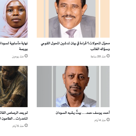
ي
ك
ا
ل
ـ
1
3
محوّل المحولات؟ قراءة في بيان تدشين المحول القومي
نهاية مأساوية لسوداني
وسؤاله الغائب
بورصة
ع
ا
منذ 20 ساعة
منذ يومين
م
اً
.
.
م
ن
ه
ي
أحمد يوسف حمد… بيتٌ يشبه السودان
لم يعد الرصاص القا
ش
المخدرات.. الطاعون ا
م
منذ 4 أيام
منذ 5 أيام
ي
م