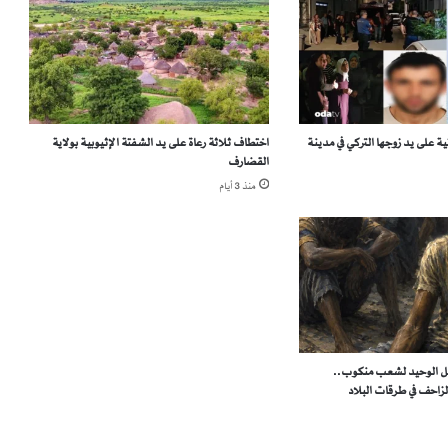
ف
ا
ر
ي
ق
ب
و
ة على يد زوجها التركي في مدينة
اختطاف ثلاثة رعاة على يد الشفتة الإثيوبية بولاية
القضارف
ر
.
منذ 3 أيام
.
ق
ص
ص
أ
ب
ط
ا
تل الوحيد لشعب منكوب..
ل
لزاحف في طرقات البلاد
ا
ل
ظ