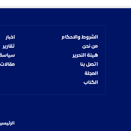
م
ا
ف
ي
؟
غ
الشروط والاحكام
اخبار
م
من نحن
تقارير
و
ض
هيئة التحرير
سياسة
،
اتصل بنا
مقالات
ر
ح
المجلة
ل
الكتاب
ا
ت
م
ف
ا
ج
ئ
الرئيسي
ة