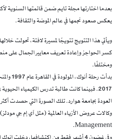
يعكس صعود نجمها في عالم الموضة والثقافة.
ويأتي هذا التتويج تتويجًا لمسيرة لافتة، تحولت خلال
كسر الحواجز وإعادة تعريف معايير الجمال على منصات
ومختلفًا.
بدأت رحلة
2017. فبينما كانت طالبة تدرس الكيمياء الحيو
Management.
وفي غضون 4 أشهر فقط من اكتشافها، دخلت 