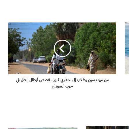
م
ن
م
ه
ن
د
س
ي
ن
و
من مهندسين وطلاب إلى حفاري قبور.. قصص أبطال الظل في
ط
حرب السودان
ل
ا
ب
إ
ل
ى
ح