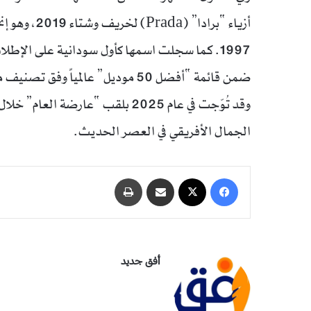
أزياء “برادا
1997. كما سجلت اسمها كأول سودانية على الإطلاق 
ضمن قائمة “أفضل 50 موديل” عالمياً وفق تصنيف موديل.كوم.
وقد تُوّجت في عام 2025 بلقب “عارضة
الجمال الأفريقي في العصر الحديث.
فيسبوك
‫X
مشاركة عبر البريد
طباعة
أفق جديد