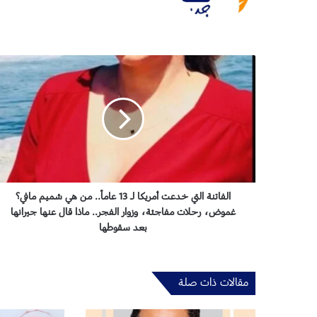
ا
ل
ف
ا
ت
ن
ة
ا
ل
ت
الفاتنة التي خدعت أمريكا لـ 13 عاماً.. من هي شميم مافي؟
ي
غموض، رحلات مفاجئة، وزوار الفجر.. ماذا قال عنها جيرانها
خ
بعد سقوطها
د
ع
ت
مقالات ذات صلة
أ
م
ر