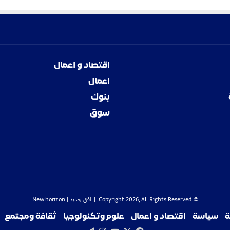
ل
ف
ي
ح
ر
ب
اقتصاد و اعمال
ا
اعمال
ل
س
بنوك
و
سوق
د
ا
ن
© Copyright 2026, All Rights Reserved |
افق جديد
| New horizon
ة
سياسة
اقتصاد و اعمال
علوم وتكنولوجيا
ثقافة ومجتمع