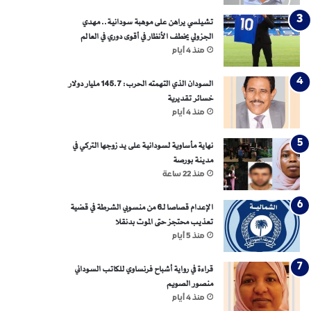
تشيلسي يراهن على موهبة سودانية.. مهدي
الجزولي يخطف الأنظار في أقوى دوري في العالم
منذ 4 أيام
السودان الذي التهمته الحرب: 145.7 مليار دولار
خسائر تقديرية
منذ 4 أيام
نهاية مأساوية لسودانية على يد زوجها التركي في
مدينة بورصة
منذ 22 ساعة
الإعدام قصاصا لـ6 من منسوبي الشرطة في قضية
تعذيب محتجز حتى الموت بدنقلا
منذ 5 أيام
قراءة في رواية أشباح فرنساوي للكاتب السوداني
منصور الصويم
منذ 4 أيام