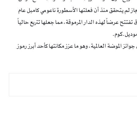
” (Prada) لخريف وشتاء 2019، وهو إنجاز لم يتحقق منذ أن فعلتها الأسطورة ناعومي كامبل عام
تفتتح عرضاً لهذه الدار المرموقة، مما جعلها تتربع حالياً
 العام” خلال جوائز الموضة العالمية، وهو ما عزز مكانتها كأحد أبرز رموز