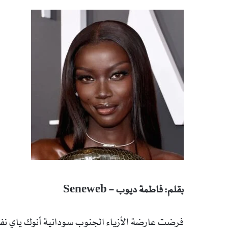
بقلم: فاطمة ديوب – Seneweb
فرضت عارضة الأزياء الجنوب سودانية أنوك ياي نفسها