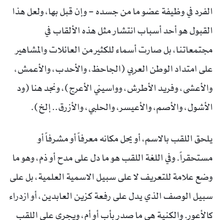
الفرد في وظيفة عضو ما من جسده – وإن قبل بها، ولعل هذا
القبول هو أحد أسباب انتشار مثل هذه الألقاب في
مجتمعاتنا، بل صارت أسماء للكثير من العائلات والمشاهير
على امتداد الوطن العربي (الجاحظ، والأحدب، والأعمش،
والأعشى، وفريد الأطرش، وواسيني الأعرج)، ونجد هنا (ود
الأشول، والأصم، والأعيسر، والحلبي، والأزرق.. إلخ).
يلحق اللقب بالاسم، أو يحل مكانه معرفاً أو مشرفاً أو
مستحقراً. وفي اللغة اللقب هو ما دل على مدح أو ذم، وهو ما
وضع علامة للتعريف لا على سبيل الاسمية العلمية، بل على
سبيل الوصف الذي يدل على رفعة كزين العابدين، أو ازدراء
كالأعور. والكنية هي ما صدر بأب أو أم، ويجري على اللقب