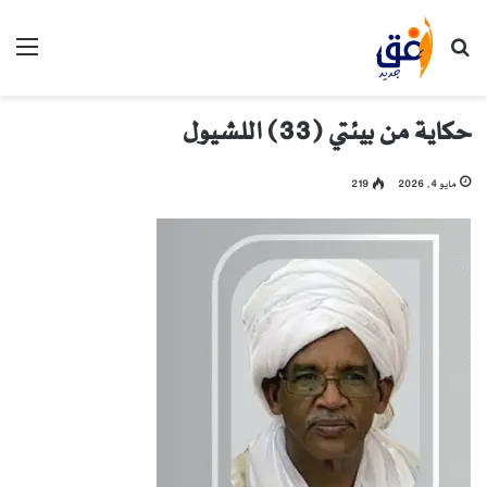
بحث عن
الق
حكاية من بيئتي (33) اللشيول
مايو 4, 2026
219