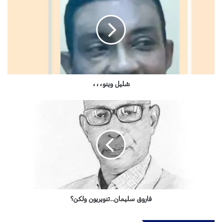
ل
ي
ل
و
ي
ن
و
،
،
شليل وينو،،،
،
ف
ا
ر
و
ق
س
ل
ي
م
ا
فاروق سليمان..تنويريون ولكن؟
ن
.