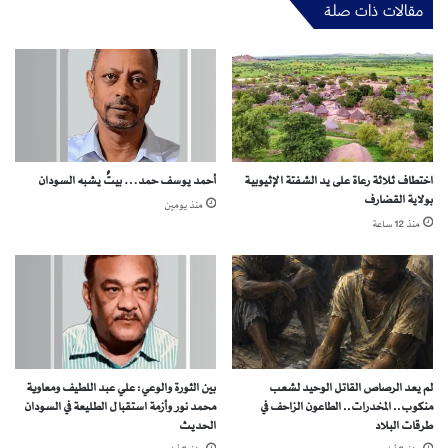
مقالات ذات صلة
.
ت
ن
و
ي
ر
ي
و
اختطاف ثلاثة رعاة على يد الشفتة الإثيوبية
أحمد يوسف حمد… بيتٌ يشبه السودان
ن
بولاية القضارف
و
منذ يومين
ل
منذ 12 ساعة
ك
ن
؟
لم يعد الرصاص القاتل الوحيد لشعب
بين الثورة والوعي: علي عبد اللطيف ومعاوية
منكوب.. المخدرات.. الطاعون الزاحف في
محمد نور وأزمة استقبال الطليعة في السودان
طرقات البلاد
الحديث