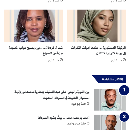
منذ 3 أيام
منذ 3 أيام
الوثيقة الدستورية… عندما تحولت الثغرات
شمال كردفان… حين يصبح غياب المعلومة
إلى بوابة لانهيار الانتقال
جزءاً من الصراع
منذ 3 أيام
منذ 3 أيام
الاكثر مشاهدة
بين الثورة والوعي: علي عبد اللطيف ومعاوية محمد نور وأزمة
استقبال الطليعة في السودان الحديث
منذ يومين
أحمد يوسف حمد… بيتٌ يشبه السودان
منذ يوم واحد