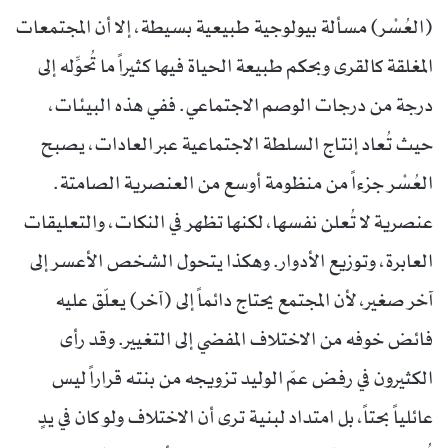
(العُسْر) مسألة بيولوجية طبيعية بسيطة، إلا أن المجتمعات
المغلقة كالقرى وبحكم طبيعة الحياة فيها كثيراً ما تُحوِّله إلى
درجة من درجات الوصم الاجتماعي. ففي هذه البيئات،
حيث تُعاد إنتاج السلطة الاجتماعية عبر العادات، يصبح
العُسْر جزءاً من منظومة أوسع من العنصرية الصامتة.
عنصرية لا تُعلن نفسها، لكنها تظهر في النكات، والتعليقات
العابرة، وتوزيع الأدوار. وهكذا يتحول الشخص الأعسر إلى
آخر صغير، لأن المجتمع يحتاج دائماً إلى (آخر) يعلّق عليه
فائض خوفه من الاختلاف المفضي إلى التغيير. وقد رأى
الكثيرون في رفض عمّ الوليد تزويجه من بنته قراراً ليس
عائلياً بحتاً، بل امتداد لبنية ترى أن الاختلاف ولو كان في يدٍ