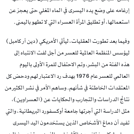
إرغامه على وضع يده اليسرى في الماء المغلي حتى يعجز عن
استعمالها، أو تطليق المرأة العسراء التي لا تطهو باليمنى.
وفيما بعد تطورت العقليات، ليأتي الأمريكي (دين آر كامبل)
ليؤسس المنظمة العالمية للعسر من أجل لفت الانتباه إلى
هذه الفئة من البشر، وتم الاحتفال للمرة الأولى باليوم
العالمي للعسر عام 1976 بهدف رد الاعتبار لهم ودحض كل
المعتقدات الخاطئة في شأنهم. وساهم الأمر في نشر الكثير من
نتائج الدراسات والتجارب والحكايات عن (العسراوين)،
مثل الدراسة التي أجرتها جامعة أوكسفورد البريطانية، والتي
تفيد أن دماغ الأشخاص الذين يستخدمون اليد اليسرى