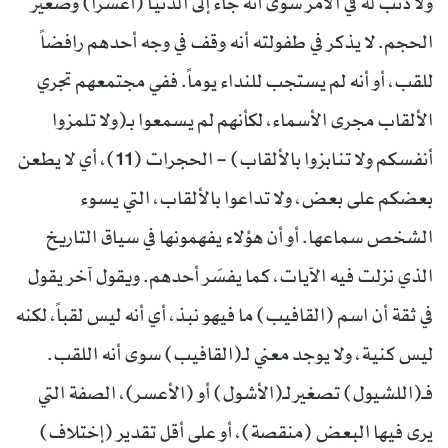
ولا ذنب له في الأمر سوى أنه جاء إلى الدنيا (أعسراً) وصغير
الحجم. لا يذكر في طفولته أنه وقف في وجه أحدهم رافضاً
للقب، أو أنه لم يستجب للنداء يوماً. ففي مجتمعهم تجري
الألقاب مجرى الأسماء، لكأنهم لم يسمعوا بـ(ولا تلمزوا
أنفسكم ولا تنابزوا بالألقاب) – الحجرات (11)، أي لا يطعن
بعضكم على بعض، ولا تداعوا بالألقاب، التي يسوء
الشخص سماعها. أو أن هؤلاء يفهمونها في سياق التاريخ
الذي نزلت فيه الآيات، كما يفسّر أحدهم. ويقول آخر يقول
في ثقة أن اسم (القافيب) ما فيهو نبذ، أي أنه ليس لقباً، لكنه
ليس كنية، ولا يوجد معني لـ(القافيب) سوى أنه اللقب.
فـ(اللشيول) تصغير لـ(الأشول) أو (الأعسر)، الصفة التي
يرى فيها البعض (منقصة)، أو على أقل تقدير (إختلاف)