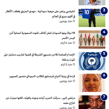
تشيلسي يراهن على موهبة سودانية.. مهدي الجزولي يخطف الأنظار
في أقوى دوري في العالم
منذ يومين
14 دولة بينها السودان تعلن تحالف تقوده السعودية لحماية أمن
البحر الأحمر
منذ 6 أيام
الإعدام قصاصا لـ6 من منسوبي الشرطة في قضية تعذيب محتجز حتى
الموت بدنقلا
منذ 3 أيام
قراءة في رواية أشباح فرنساوي للكاتب السوداني منصور الصويم
منذ يومين
مرتضى كبير.. سرقت الحرب أبناءه وعينه وكليته، لكنها عجزت عن
انتزاع حلمه
منذ يومين