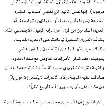
تُمسك القلم قد يخلخل توازن العائلة، أو يورّث (صفة غير
مرغوبة). إنها نفس الآلية التي تُقصي أصحاب البشرة
المختلفة (سوداء أو بيضاء)، أو أبناء المهن المتواضعة، أو
الغرباء القادمين من قرى أخرى. إنه الخيال الاجتماعي الذي
يضخّم الفروق الصغيرة ليحافظ على الحدود القديمة.
ولذلك، حين ظهر الوليد في التلفزيون والناس تحتفي
بموهبته، فقد شكل الأمر إعادة تفاوض مع تلك الحدود.
والقرية التي كانت ترى في عُسْره نقصاً، باتت تراه ميزة بعد أن
صادقت عليه المدينة. وكأن الاعتراف لا يكتمل إلا حين يأتي
من مكان أعلى، أو أبعد، يرون أنه (أوسع نظراً).
يذكر التاريخ أن الأعسر في مجتمعات وثقافات سابقة قديمة