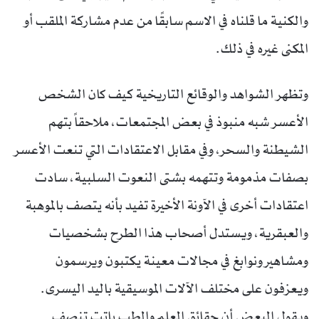
والكنية ما قلناه في الاسم سابقًا من عدم مشاركة الملقب أو
المكنى غيره في ذلك.
وتظهر الشواهد والوقائع التاريخية كيف كان الشخص
الأعسر شبه منبوذ في بعض المجتمعات، ملاحقاً بتهم
الشيطنة والسحر، وفي مقابل الاعتقادات التي تنعت الأعسر
بصفات مذمومة وتتهمه بشتى النعوت السلبية، سادت
اعتقادات أخرى في الآونة الأخيرة تفيد بأنه يتصف بالموهبة
والعبقرية، ويستدل أصحاب هذا الطرح بشخصيات
ومشاهير ونوابغ في مجالات معينة يكتبون ويرسمون
ويعزفون على مختلف الآلات الموسيقية باليد اليسرى.
ويقول البعض أن حقائق العلم والطب باتت تنصف