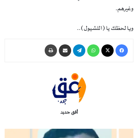
وغيرهم.
ويا لحظك يا (اللشيول)..
فيسبوك
‫X
واتساب
تيلقرام
مشاركة عبر البريد
طباعة
أفق جديد
ش