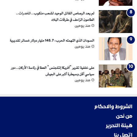
لم يعد الرصاص القاتل الوحيد لشعب منكوب.. المخدرات..
الطاعون الزاحف في طرقات البلاد
منذ يومين
السودان الذي التهمته الحرب: 145.7 مليار دولار خسائر تقديرية
منذ يومين
على خلفية تقرير “آفريكا إنتلجنس” العطا في رئاسة الأركان.. دور
سياسي أقل وسيطرة أكبر على الجيش
منذ يومين
الشروط والاحكام
من نحن
هيئة التحرير
اتصل بنا