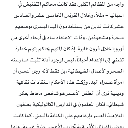
واجه من المظالم الكثير، فقد كانت محاكم التفتيش في
اسبانيا – مثلاً، وخلال القرنين الخامس عشر والسادس
عشر كانت تدين من يستخدمون اليد اليسرى بوصفهم
سحرة ومشعوذين. وذات الاعتقاد ساد في أرجاء أخرى من
أوروبا خلال قرون غابرة. إذ كان المتهم يحاكم بتهم خطرة
تفضي إلى الإعدام أحياناً، ليس لوجود أدلة تثبت ممارسته
السحر والأعمال الشيطانية، بل فقط لأنه رجل أعسر، أو
امرأة عسراء اليد. وزكت هذه الأحكام اعتقادات ثقافية
ودينية ترى أن الطفل الأعسر هو شخص محاط بفكر
شيطاني، فكان المعلمون في المدارس الكاثوليكية يعنفون
التلاميذ العسر بإرغامهم على الكتابة باليمنى. كما كانت
بعض القبائل الأفريقية تحارب الأعسر بطرق غريبة، منها