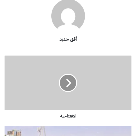
أفق جديد
ا
ل
ا
ف
ت
ت
ا
ح
ي
ة
الافتتاحية
ه
ل