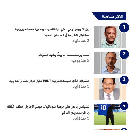
الاكثر مشاهدة
بين الثورة والوعي: علي عبد اللطيف ومعاوية محمد نور وأزمة
استقبال الطليعة في السودان الحديث
منذ 3 أيام
أحمد يوسف حمد… بيتٌ يشبه السودان
منذ يومين
السودان الذي التهمته الحرب: 145.7 مليار دولار خسائر تقديرية
منذ 3 أيام
تشيلسي يراهن على موهبة سودانية.. مهدي الجزولي يخطف الأنظار
في أقوى دوري في العالم
منذ 3 أيام