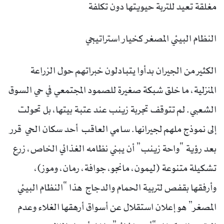
مغلقة تعيد للتربة حيويتها دون تكلفة
النظام البيئي المصغر كخيار استراتيجي
الكثير من الجيران بدأوا يتبادلون خبراتهم حول الزراعة
المنزلية، ما خلق شبكة صغيرة للصمود المجتمعي في حي السوق
الشعبي. لم تتوقف تجربة زينب عند عتبة بيتها، بل تحولت
إلى نموذج ملهم لجيرانها. سامي العاقب أحد سكان الحي قرر
بعد رؤية “واحة زينب” أن يبني نظامه الغذائي الخاص، زرع
تشكيلة متنوعة (ليمون، مانجو، جوافة، رمان، وموز)،
وأرفقها بقفص لتربية الحمام والدجاج هذا “النظام البيئي
المصغر” هو إعلان استقلال عن أسواق أرهقها الغلاء وعدم