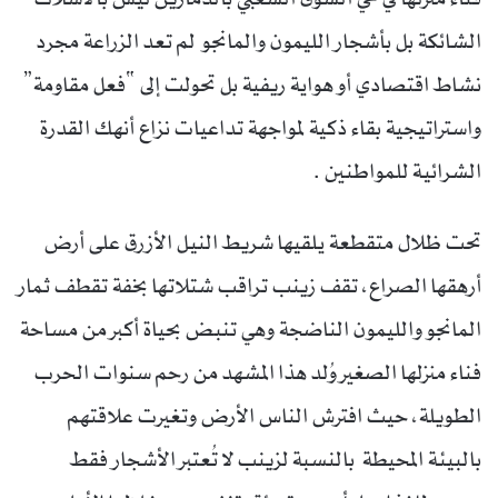
الشائكة بل بأشجار الليمون والمانجو لم تعد الزراعة مجرد
نشاط اقتصادي أو هواية ريفية بل تحولت إلى “فعل مقاومة”
واستراتيجية بقاء ذكية لمواجهة تداعيات نزاع أنهك القدرة
الشرائية للمواطنين .
تحت ظلال متقطعة يلقيها شريط النيل الأزرق على أرض
أرهقها الصراع، تقف زينب تراقب شتلاتها بخفة تقطف ثمار
المانجو والليمون الناضجة وهي تنبض بحياة أكبر من مساحة
فناء منزلها الصغير وُلد هذا المشهد من رحم سنوات الحرب
الطويلة، حيث افترش الناس الأرض وتغيرت علاقتهم
بالبيئة المحيطة بالنسبة لزينب لا تُعتبر الأشجار فقط