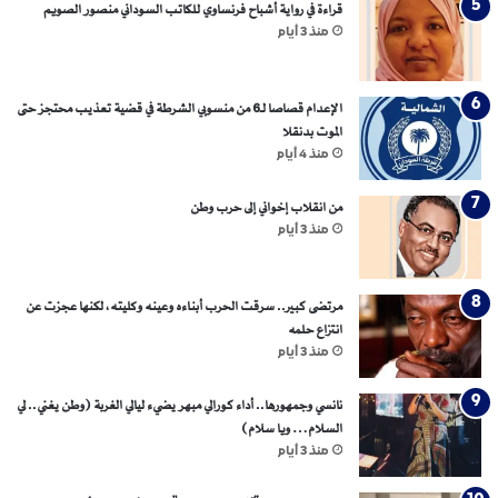
قراءة في رواية أشباح فرنساوي للكاتب السوداني منصور الصويم
منذ 3 أيام
الإعدام قصاصا لـ6 من منسوبي الشرطة في قضية تعذيب محتجز حتى
الموت بدنقلا
منذ 4 أيام
من انقلاب إخواني إلى حرب وطن
منذ 3 أيام
مرتضى كبير.. سرقت الحرب أبناءه وعينه وكليته، لكنها عجزت عن
انتزاع حلمه
منذ 3 أيام
نانسي وجمهورها.. أداء كورالي مبهر يضيء ليالي الغربة (وطن يغني.. لي
السلام… ويا سلام)
منذ 3 أيام