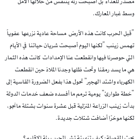
مصدر للغذاء بل أصبحت رئة يتنفس من خلالها الأمل
وسط غبار المعارك.
“قبل الحرب كانت هذه الأرض مساحة عادية نزرعها عفوياً
تهمس زينب “لكنها اليوم أصبحت شريان حياتنا في الأيام
التي حوصرنا فيها وانقطعت عنا الإمدادات كانت هذه الثمار
هي ما يسد رمقنا وتحت ظلها وجدنا الملاذ حين انقطعت
الكهرباء واشتد الهجير” تحول هذا بفعل الضرورة القاسية إلى
“خطة طوارئ” يومية ترمم ما أفسده ضعف خدمات الدولة
بدأت زينب الزراعة المنزلية قبل عشرة سنوات بشتلة مانجو،
لكنها موخرًا أضافت شتلات جديدة.
بحت المقصلة: كيف تنهيئة تش الحرب رئة الإقليم؟