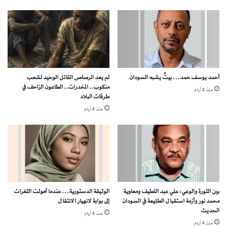
ر
ج
ا
ت
ا
ل
ح
أحمد يوسف حمد… بيتٌ يشبه السودان
لم يعد الرصاص القاتل الوحيد لشعب
ي
منكوب.. المخدرات.. الطاعون الزاحف في
منذ 3 أيام
ا
طرقات البلاد
ة
منذ 4 أيام
.
.
بين الثورة والوعي: علي عبد اللطيف ومعاوية
الوثيقة الدستورية… عندما تحولت الثغرات
محمد نور وأزمة استقبال الطليعة في السودان
إلى بوابة لانهيار الانتقال
الحديث
منذ 4 أيام
منذ 4 أيام