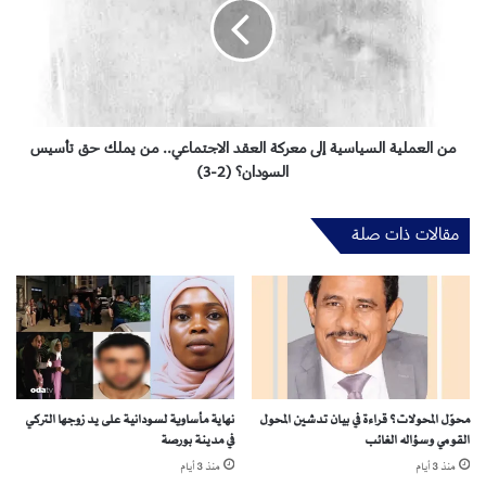
.
ل
.
ع
م
م
د
ل
خ
ي
ل
ة
ت
ا
من العملية السياسية إلى معركة العقد الاجتماعي.. من يملك حق تأسيس
أ
ل
السودان؟ (2-3)
س
س
ي
ي
مقالات ذات صلة
س
ا
ي
س
ي
ة
إ
ل
ى
م
محوّل المحولات؟ قراءة في بيان تدشين المحول
نهاية مأساوية لسودانية على يد زوجها التركي
ع
القومي وسؤاله الغائب
في مدينة بورصة
ر
ك
منذ 3 أيام
منذ 3 أيام