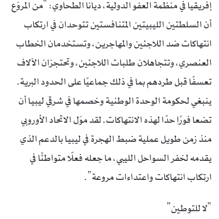
إفريقيا في منظمة العفو الدولية، ديانا الطحاوي: “من المروّع
أن السلطتين الليبيتين المتنافستين تتوحدان في ارتكاب
انتهاكات ضد اللاجئين والمهاجرين، وتستخدمان الخطاب
العنصري، وتتجاهلان طلبات اللاجئين، وتحتجزان الآلاف
تعسفًا قبل طردهم بما في ذلك جماعيًا على الحدود البرية.
ينبغي لحكومة الوحدة الوطنية وخصمها في شرقي ليبيا أن
تضعا فورًا حدًا لهذه الانتهاكات. لقد موّل الاتحاد الأوروبي
منذ زمن طويل عملية ضبط الهجرة في ليبيا بالدعم الذي
يقدمه لخفر السواحل الليبي، ما جعله فعلًا متواطئًا في
ارتكاب انتهاكات واعتداءات مروعة”.
“لا للتوطين”