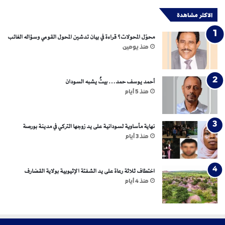
ك
الاكثر مشاهدة
ح
ق
محوّل المحولات؟ قراءة في بيان تدشين المحول القومي وسؤاله الغائب
ت
منذ يومين
أ
س
ي
س
أحمد يوسف حمد… بيتٌ يشبه السودان
ا
منذ 5 أيام
ل
س
و
نهاية مأساوية لسودانية على يد زوجها التركي في مدينة بورصة
د
منذ 3 أيام
ا
ن
؟
اختطاف ثلاثة رعاة على يد الشفتة الإثيوبية بولاية القضارف
(
منذ 4 أيام
2
-
3
)