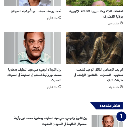
ع
ى
ي
و
اختطاف ثلاثة رعاة على يد الشفتة الإثيوبية
أحمد يوسف حمد… بيتٌ يشبه السودان
ا
ا
بولاية القضارف
ر
منذ 3 أيام
ل
منذ يومين
ي
ك
ة
ل
ف
م
ي
ة
ض
ف
و
ي
ء
م
ض
و
لم يعد الرصاص القاتل الوحيد لشعب
بين الثورة والوعي: علي عبد اللطيف ومعاوية
و
ا
منكوب.. المخدرات.. الطاعون الزاحف في
محمد نور وأزمة استقبال الطليعة في السودان
ا
ج
طرقات البلاد
الحديث
ب
ه
منذ 4 أيام
منذ 4 أيام
ط
ة
ب
ا
ن
ل
الاكثر مشاهدة
ك
ر
ا
ص
بين الثورة والوعي: علي عبد اللطيف ومعاوية محمد نور وأزمة
ل
ا
استقبال الطليعة في السودان الحديث
س
ص