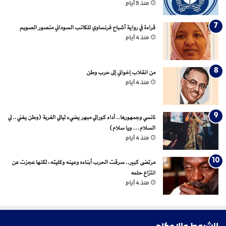
منذ 5 أيام
قراءة في رواية أشباح فرنساوي للكاتب السوداني منصور الصويم
منذ 4 أيام
من انقلاب إخواني إلى حرب وطن
منذ 4 أيام
نانسي وجمهورها.. أداء كورالي مبهر يضيء ليالي الغربة (وطن يغني.. لي
السلام… ويا سلام)
منذ 4 أيام
مرتضى كبير.. سرقت الحرب أبناءه وعينه وكليته، لكنها عجزت عن
انتزاع حلمه
منذ 4 أيام