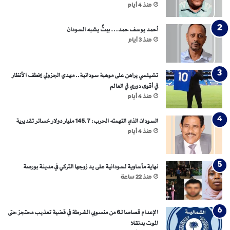
منذ 4 أيام
و
ة
د
»
ا
أحمد يوسف حمد… بيتٌ يشبه السودان
ن
منذ 3 أيام
و
م
ب
تشيلسي يراهن على موهبة سودانية.. مهدي الجزولي يخطف الأنظار
ا
في أقوى دوري في العالم
د
منذ 4 أيام
ئ
ب
السودان الذي التهمته الحرب: 145.7 مليار دولار خسائر تقديرية
ا
منذ 4 أيام
ز
ل
نهاية مأساوية لسودانية على يد زوجها التركي في مدينة بورصة
منذ 22 ساعة
الإعدام قصاصا لـ6 من منسوبي الشرطة في قضية تعذيب محتجز حتى
الموت بدنقلا