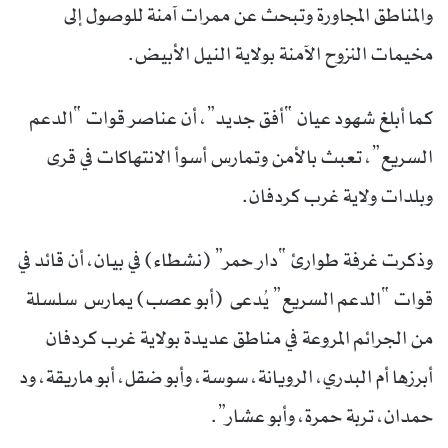
والمناطق المجاورة وتبحث عن ممرات آمنة للوصول إلى
مخيمات النزوح الآمنة بولاية النيل الأبيض.
كما أبلغ شهود عيان “أفق جديد”، أن عناصر قوات “الدعم
السريع”، تعبث بالأمن وتمارس أسوأ الانتهاكات في قرى
وبلدات ولاية غرب كردفان.
وذكرت غرفة طوارئ “دار حمر” (نشطاء) في بيان، أن قائد في
قوات “الدعم السريع” يُدعى (أبو عصب) يمارس سلسلة
من الجرائم المروعة في مناطق عديدة بولاية غرب كردفان
أبرزها أم البدري، الرويانة، سوسة، وأبو ضقل، أبو ماريقة، ود
حمدان، تربة حمرة، وأبو عشار”.