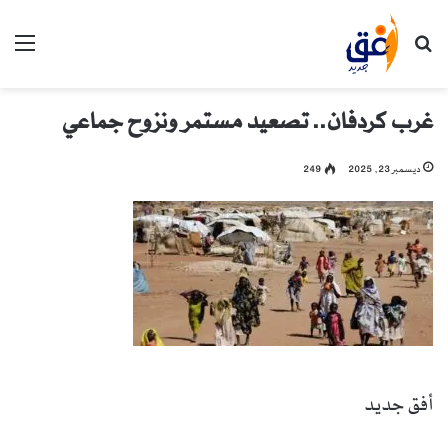
بحث عن
الق
غرب كردفان.. تصعيد مستمر ونزوح جماعي
ديسمبر 23, 2025
249
أفق جديد