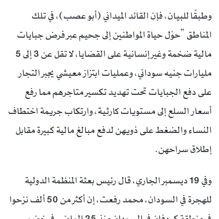
وطبقًا للبيان، فإن القائد الميداني (أبو عصب)، في تلك
المناطق “حوّل حياة المواطنين إلى جحيم عبر فرض جبايات
مالية ضخمة وغير إنسانية على القضايا، لا تقل عن 3 إلى 5
مليارات جنيه سوداني، وعمليات ابتزاز معيشي يجبر التجار
على دفع الجبايات تحت تهديد تكسير متاجرهم مما رفع
أسعار السلع إلى مستويات كارثية، وارتكاب جريمة اختطاف
النساء والضغط على ذويهن لدفع مبالغ مالية كبيرة مقابل
إطلاق سراحهن.
وفي 19 ديسمبر الجاري، قال رئيس بعثة المنظمة الدولية
للهجرة في السودان، محمد رفعت، إن أكثر من 50 ألف نزحوا
في منطقة كردفان في السودان منذ 25 الماضي في خضم