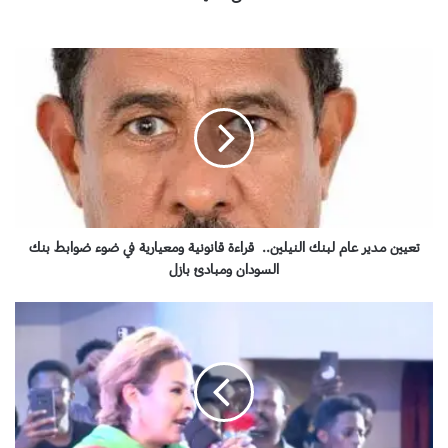
ت
ع
ي
ي
ن
م
د
ي
ر
ع
تعيين مدير عام لبنك النيلين.. قراءة قانونية ومعيارية في ضوء ضوابط بنك
ا
السودان ومبادئ بازل
م
ل
ف
ب
ل
ن
ن
ك
غ
ا
نِّ
ل
.
ن
.