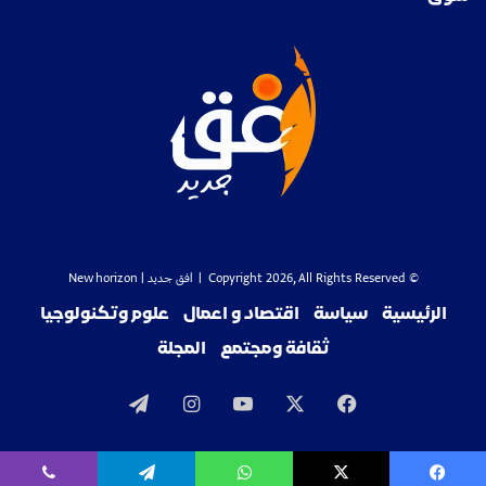
© Copyright 2026, All Rights Reserved |
افق جديد
| New horizon
الرئيسية
سياسة
اقتصاد و اعمال
علوم وتكنولوجيا
ثقافة ومجتمع
المجلة
‫X
فيسبوك
‫YouTube
انستقرام
تيلقرام