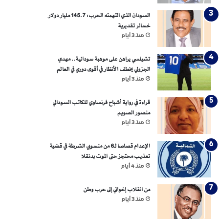
السودان الذي التهمته الحرب: 145.7 مليار دولار
خسائر تقديرية
منذ 3 أيام
تشيلسي يراهن على موهبة سودانية.. مهدي
الجزولي يخطف الأنظار في أقوى دوري في العالم
منذ 3 أيام
قراءة في رواية أشباح فرنساوي للكاتب السوداني
منصور الصويم
منذ 3 أيام
الإعدام قصاصا لـ6 من منسوبي الشرطة في قضية
تعذيب محتجز حتى الموت بدنقلا
منذ 4 أيام
من انقلاب إخواني إلى حرب وطن
منذ 3 أيام